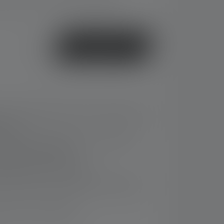
i de livraison : 2-5 jours ouvrables
ou
Acheter
r une utilisation facile avec des gants et un
ection
ue: première lampe pour la zone Ex 0/20
dvanced Focus System
airage (jusqu'à 45 heures1)
s de gaz et de poussières les plus élevés
s avec 3x AA, alcalines