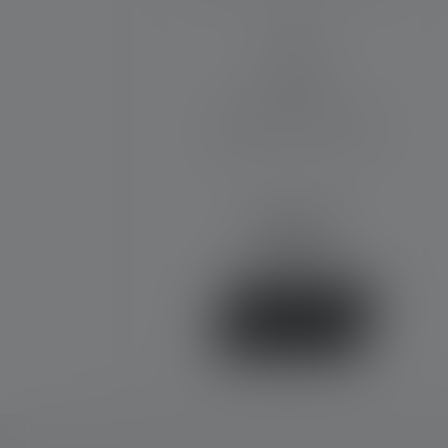
IP68
Matériel fourni:
1 pack de piles (AA), Clip
intelligent , Clip ceinture
99,90 €
Disponible
Acheter