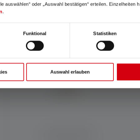
lle auswählen“ oder „Auswahl bestätigen“ erteilen. Einzelheiten h
n
.
Funktional
Statistiken
 produit vous convient le mi
ies
Auswahl erlauben
Lampe de poche EX4