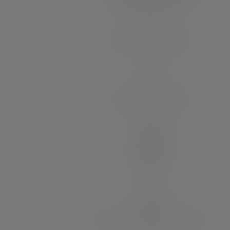
Distance d'éclairage (en m)
120
Max. Flux lumineux (en lm)
200
Matériau
PC
Résistance à l'eau et à la poussière