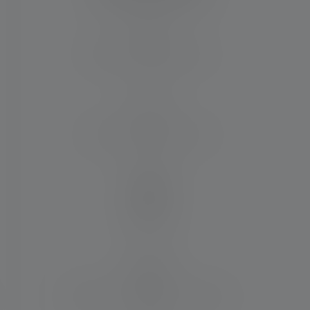
Distance d'éclairage (en m)
35
Max. Flux lumineux (en lm)
50
Matériau
PC
Résistance à l'eau et à la poussière