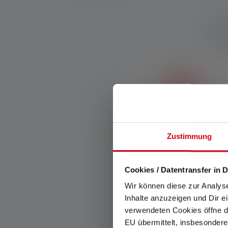
Ca
Advanced Focus System
Zustimmung
Notre système Advanced
Focus System (AFS) permet
Cookies / Datentransfer in D
une transition en douceur
entre un faisceau de
Wir können diese zur Analys
croisement homogène et un
Inhalte anzuzeigen und Dir e
faisceau de route très
verwendeten Cookies öffne di
focalisé.
EU übermittelt, insbesondere