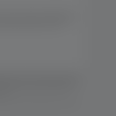
arce que son interrupteur magnétique extra-
rche est Ex-Zone 0/20 avec Advanced Focus
vironnements présentant un risque
t nommé, les valeurs de flux lumineux (lumens/lm)
lage le plus bas. Une fonction boost (si disponible)
LED colorées, les lectures sont données avec la
 mesure.
resse suivante : https://ledlenser.com/fr-fr/infos-