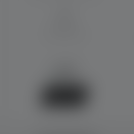
IP68
Matériel fourni:
1 pack de piles (AA)
44,90 €
Disponible
Acheter