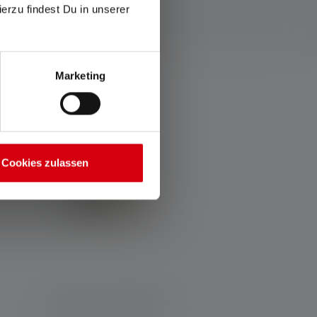
ierzu findest Du in unserer
Marketing
eux ?
Cookies zulassen
Lampe de poche EX7R