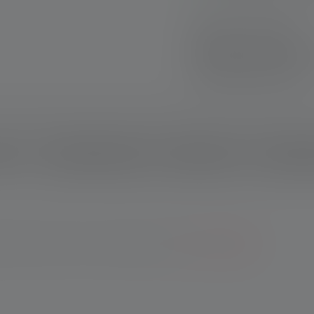
Livraison rapide
Retour gratuit sous
Paiement sécurisé
ption
Données techniques
Matériel fourni
Télécharg
ntie de sept ans lors de l'enregistrement.
*Voir nos conditions