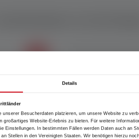
ractéristiques et technologi
Clip de fixation
Details
Grâce au clip pratique, vous
pouvez fixer votre Ledlenser
rittländer
partout où vous en avez
besoin.
e unserer Besucherdaten platzieren, um unsere Website zu verbe
in großartiges Website-Erlebnis zu bieten. Für weitere Informati
e Einstellungen. In bestimmten Fällen werden Daten auch an Ste
 an Stellen in den Vereinigten Staaten. Wir benötigen hierzu no