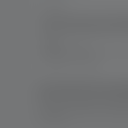
Nr :
500836
Si vous voulez retrousser vos manches et ga
large est facile à utiliser même avec l'éq
System breveté. Cela signifie que vous êtes
d'explosion dû au gaz ou à la poussière. Et 
Fabricant:
Ledlenser GmbH & Co. KG
Kronenstraße 5-7 | 42699 Solingen | Alle
WEEE-Reg-No.: DE 20612570
1: Valeurs mesurées conformément à la norme ANSI/
et de portée d'éclairage (mètres/m) se réfèrent au ré
peut être utilisée plusieurs fois, mais n'est dispon
lumière blanche ou la LED blanche. Si la lampe a di
*: Garantie de 7 ans uniquement en cas d'enregistrem
service/garantie/