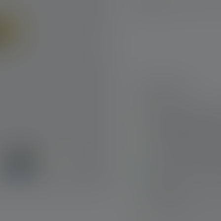
Disponible, déla
Points forts :
Magnetic Switch pou
équipement de prot
Focalisation contin
avec le système A
Longue durée d'écl
Convient aux groupe
(IIC/IIIC)
Fonctionne sur pile