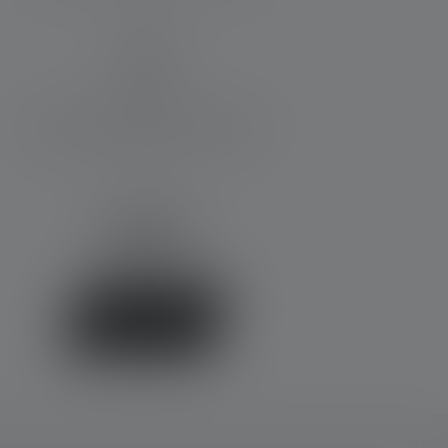
IP68
Matériel fourni:
Charging tray - EX7R, Intelligent Clip
- EX7R, Adaptateur d'alimentation -
EX7R
185,00 €
Disponible
Acheter