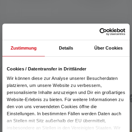
surchauffe.
Zustimmung
Details
Über Cookies
Quel produit vous convient le mieux ?
Skip product gallery
Cookies / Datentransfer in Drittländer
Wir können diese zur Analyse unserer Besucherdaten
platzieren, um unsere Website zu verbessern,
personalisierte Inhalte anzuzeigen und Dir ein großartiges
Website-Erlebnis zu bieten. Für weitere Informationen zu
den von uns verwendeten Cookies öffne die
Einstellungen. In bestimmten Fällen werden Daten auch
an Stellen mit Sitz außerhalb der EU übermittelt,
insbesondere an Stellen in den Vereinigten Staaten. Wir