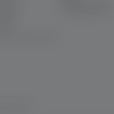
ta yhteyttä
Declaration On Accessibility
ownloads
Ympäristöä koskevat ohjeet
aiverrus
utiskirje
AQ
aatimustenmukaisuustodistukset
keudet pidätetään.