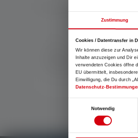
Zustimmung
Nr:
502271
Cookies / Datentransfer in D
With this compact 2.4A USB power supply uni
Wir können diese zur Analys
Valmistaja:
Inhalte anzuzeigen und Dir e
Ledlenser GmbH & Co. KG
verwendeten Cookies öffne di
Kronenstraße 5-7 | 42699 Solingen | Saksa
EU übermittelt, insbesondere
WEEE-Reg-No.: DE 20612570
Einwilligung, die Du durch „A
Datenschutz-Bestimmunge
Einwilligungsauswahl
Notwendig