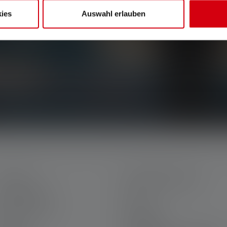
ies
Auswahl erlauben
, eksklusiivisista tarjouksista ja jännittävistä
öpostiisi.
ALVELU
OIKEUDELLINEN
inun Ledlenser
GTC
ra Ledlenserillä
Painotiedot
akuu
Tietosuoja