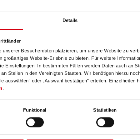
Kuvaus
Tekniset tiedot
Toimituksen laajuus
Details
rittländer
t Ledlenser lights can be charged quickly and safely at wall so
e unserer Besucherdaten platzieren, um unsere Website zu verbe
in großartiges Website-Erlebnis zu bieten. Für weitere Informati
e Einstellungen. In bestimmten Fällen werden Daten auch an Ste
 www.ledlenser.com
 an Stellen in den Vereinigten Staaten. Wir benötigen hierzu no
lle auswählen“ oder „Auswahl bestätigen“ erteilen. Einzelheiten h
n
.
Funktional
Statistiken