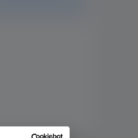
lla on lisäkysymyksiä, tukitiimimme auttaa sinua