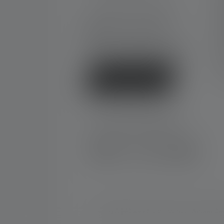
O
Ma-To. 08:00 - 16:00 Kello
Pe. 08:00 - 13:00 Kello
D
+49 212 5948 0
K
Yhteydenottolomake
U
F
V
Peruuta sopimus
SOSIAALINEN MEDIA
Instagram
Facebook
LinkedIn
Youtube
© Copyright 2026 Ledlenser. Kaikki oi