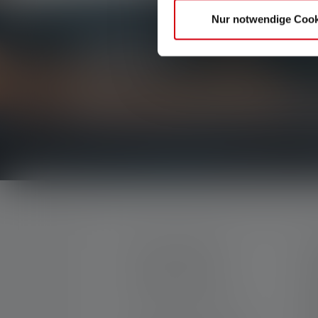
Nur notwendige Cook
Uutiskirje
Ole ensimmäinen, joka saa tietää uusista tuotteista
kilpailuista.
Saat kaiken valaistuksen maailmasta suoraan sähk
OTA YHTEYTTÄ
P
M
Tukea ja neuvontaa
U
seuraavissa asioissa:
T