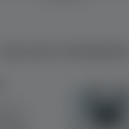
YOUR LIGHT, YOUR MESSAG
G
enturers, a
ones, or a
ndividually