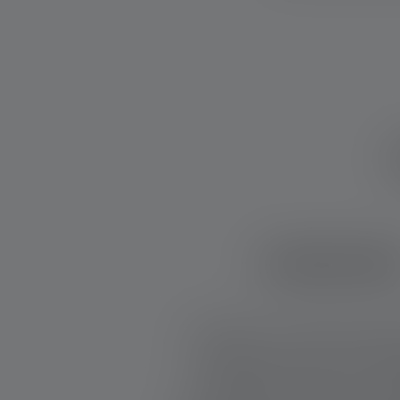
ENGRAVIN
Whether as a gift for adv
memento for your loved 
reward for yourself – an i