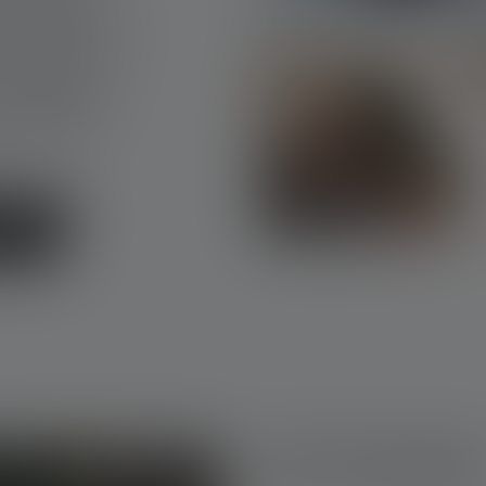
er lights up
y. With your
r Ledlenser
mistakable
ducts
GIFT FOR KID