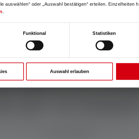
lle auswählen“ oder „Auswahl bestätigen“ erteilen. Einzelheiten h
n
.
Funktional
Statistiken
ies
Auswahl erlauben
HE GIFT OF RADIAN
m LED headlamps and flashlights as gift ideas – b
made to impress.