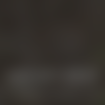
OUR GIFT IDEAS
d the perfect gift for your loved 