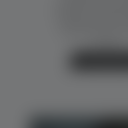
engraved lamp from Ledlens
the winter in a personal wa
desired name or date, you
light will become an un
companion.
Discover Engravable Pro