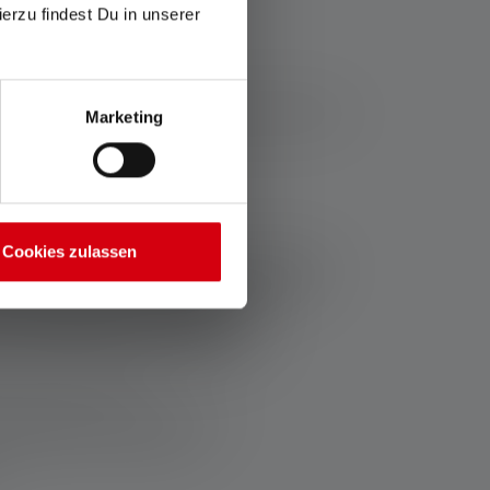
ierzu findest Du in unserer
ueita. Nämä laitteet ovat hyödyllisiä etsittäessä
Marketing
trofeissa..
Cookies zulassen
ain käsivalaisin, ja se muuttaa yön päiväksi
lassa ja edelleen erittäin kirkkaalla 24 000
arvitset erittäin kirkasta kannettavaa
 on ehdottomasti hyvä valinta:
menia boost-tilassa
 2000 metriin asti boost-tilassa
untia alhaisimmassa tilassa