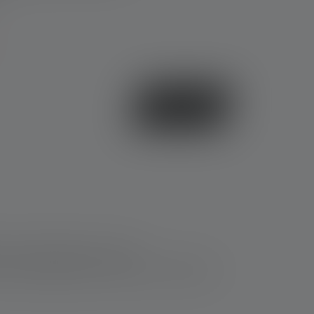
Osta XP30R
seen. Ne soveltuvat hyvin myös
uten maanjäristysten, tulvien tai hurrikaanien