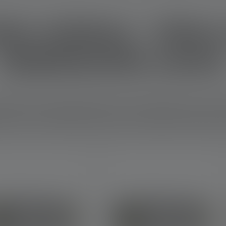
ien ehkäisy - Oikea
hätätilanteita varte
astrofeissa nopeat pelastustoimet ovat elintärkeitä. Suurena haa
uksen avulla pelastuspalvelut voivat paitsi löytää tiensä ja liikku
 ja -leirejä. Lue täältä, mikä valaistus voi pelastaa ihmishenkiä 