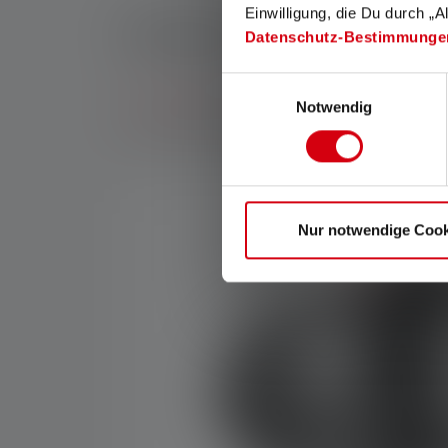
Einwilligung, die Du durch „A
Hakuvalot
Datenschutz-Bestimmunge
Einwilligungsauswahl
Searchlights
ovat tehokkaita, ja niitä käytetään
Notwendig
kadonneita henkilöitä laajoilla, sekavilla aluei
Nur notwendige Cook