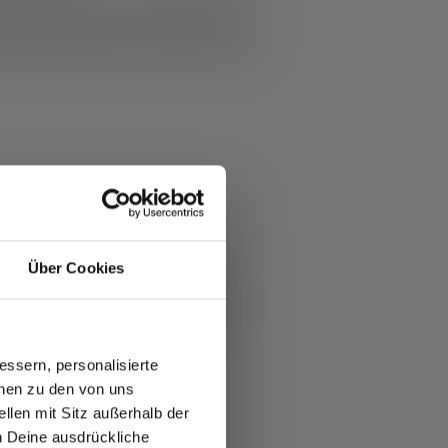
ttyy usein
power outages
, kenttätyöt tai
eissa. Kaikissa näissä tapauksissa
ärkeää katastrofin ja sen aiheuttamien
Über Cookies
itilanteessa?
ssern, personalisierte
onen zu den von uns
llen mit Sitz außerhalb der
ch Deine ausdrückliche