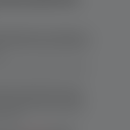
tetaan käyttöön aina, kun vahinkotilanne on
elastuspalvelun ja pelastusviranomaisten voimat
trofin tai uhkaavien vahinkojen tehokkaaseen
un.
kaavien vahinkojen tehokkaaseen torjuntaan ja
lkeen alkaa pitkän aikavälin toipumisvaihe.
voitteena on jälleenrakentaa tuhoalueet ja
Tähän sisältyy tuhoutuneen infrastruktuurin
jen palauttaminen ja ihmisten auttaminen
pahtumista..