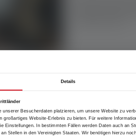
Reagointiin ja toipumiseen lii
työskentely vaikeissa olosuht
ammattimainen valaistus on t
vahinkojen torjumiseksi.
Details
mppuja käytetään katastrof
rittländer
e unserer Besucherdaten platzieren, um unsere Website zu verbe
Different requirements often need special lighting.
in großartiges Website-Erlebnis zu bieten. Für weitere Informati
e Einstellungen. In bestimmten Fällen werden Daten auch an Ste
 an Stellen in den Vereinigten Staaten. Wir benötigen hierzu no