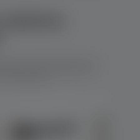
 valaistus
n
steena on navigointi ja työskentely pimeässä,
a turvallisesti sekä suorittaa pelastustoimia,
missäkin hätätilanteessa.