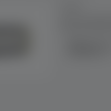
AT10C Work
AT10C Work on tehokas työvala
telttoihin, rakennustelineisii
5 valotasoa ja korkea suojaus
Valovirta
: jopa 5000 lum
Valaistusvalikoima
: 100 
Läpäisemättömyys
: IP67