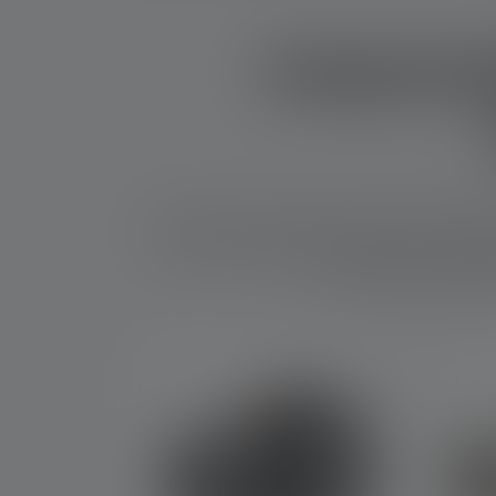
Katastrof
Luonnonvoimien tai ihmisen aiheuttamissa kat
usein ilman sähköä. Oikeanlaisen turvavalaist
myös valaista hätätiloja
Skip product gallery