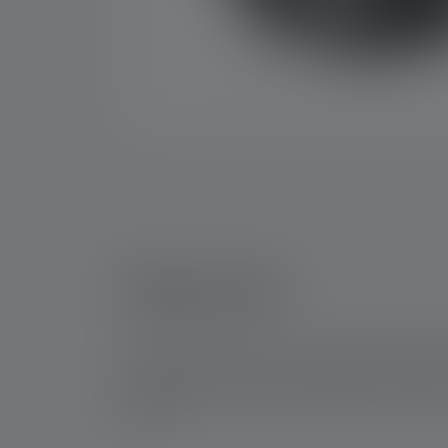
Teltan valot
Telttavalaisimet on suunniteltu erityisesti tila
retkeilyvalaisimiksi. Niitä käytetään katastrof
jälkeen.