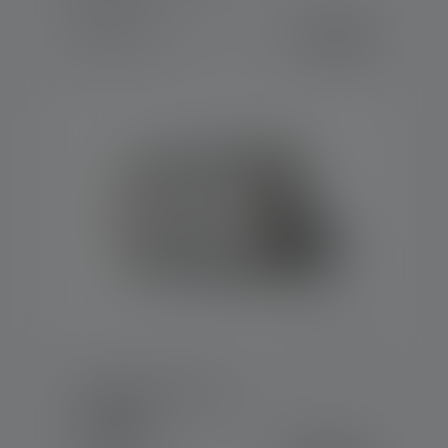
Värit
94,90 €
Saatavilla heti
Työvalo AF12C Work
Värit