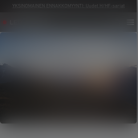
YKSINOMAINEN ENNAKKOMYYNTI: Uudet H/HF-sarjat