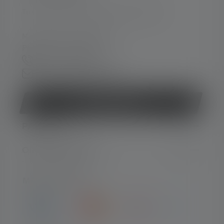
Tukea ja neuvontaa seuraavissa asioissa:
Ma-To. 08:00 - 16:00 Kello
Pe. 08:00 - 13:00 Kello
+49 212 5948 0
Yhteydenottolomake
Peruuta sopimus
PALVELU
OIKEUDELLINEN
MAKSUTYYPIT