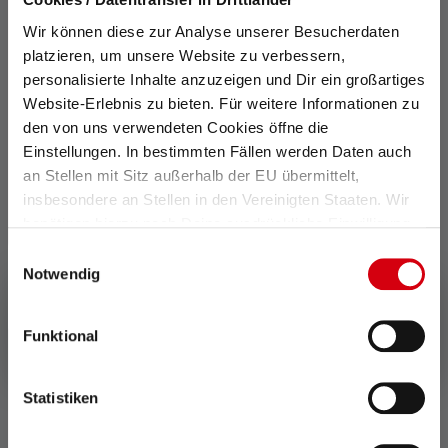
Wir können diese zur Analyse unserer Besucherdaten
platzieren, um unsere Website zu verbessern,
personalisierte Inhalte anzuzeigen und Dir ein großartiges
Website-Erlebnis zu bieten. Für weitere Informationen zu
den von uns verwendeten Cookies öffne die
Einstellungen. In bestimmten Fällen werden Daten auch
an Stellen mit Sitz außerhalb der EU übermittelt,
insbesondere an Stellen in den Vereinigten Staaten. Wir
benötigen hierzu noch Deine ausdrückliche Einwilligung,
die Du durch „Alle auswählen“ oder „Auswahl bestätigen“
Einwilligungsauswahl
erteilen. Einzelheiten hierzu findest Du in unserer
Notwendig
Datenschutz-Bestimmungen
.
Työvalo AF12R Work
Funktional
Värit
369,00 €
Saatavilla heti
Statistiken