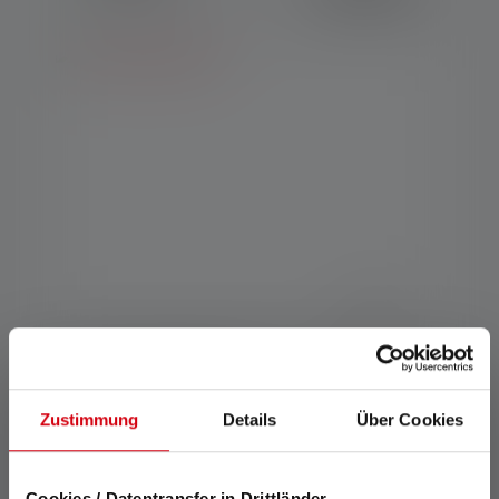
Työvalo AF4R Work
Zustimmung
Details
Über Cookies
Värit
209,00 €
Saatavilla heti
Cookies / Datentransfer in Drittländer