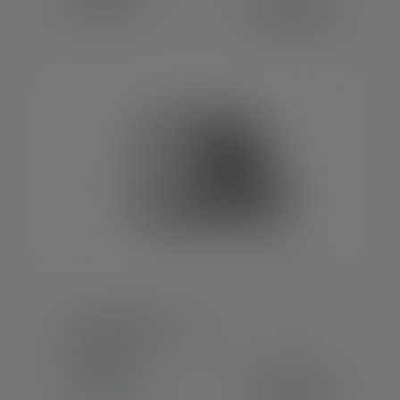
259,00 €
Saatavilla heti
Työvalo AF8R Work
Värit
289,00 €
Saatavilla heti