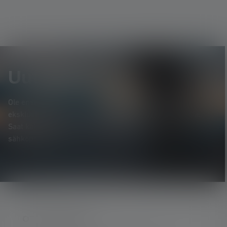
Uutiskirje
Ole ensimmäinen, joka saa tietää uusista tuotteista,
eksklusiivisista tarjouksista ja jännittävistä kilpailuista.
Saat kaiken valaistuksen maailmasta suoraan
sähköpostiisi.
OTA YHTEYTTÄ