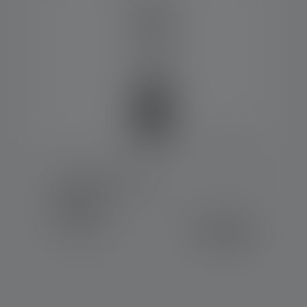
Lyhty AL10R Work
Värit
309,00 €
Saatavilla heti