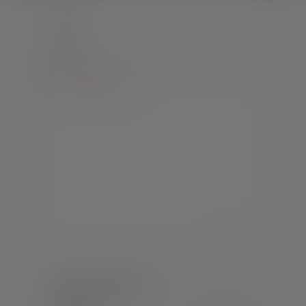
7 Tuotteet
Työvalo AF2R Work