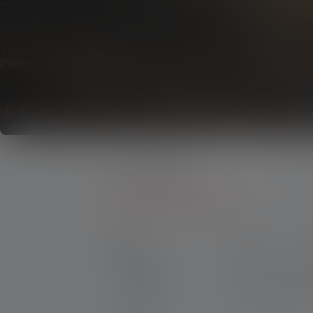
Tuotteet
Taskulamput
Taskulamput AA Paristolla
Tuotteet
Hinta
F
Taskulamput
Max. Luminous 
Ajovalot