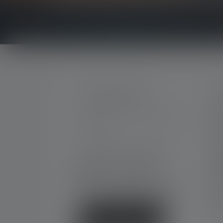
OTA YHTEYTTÄ
P
Mi
Tukea ja neuvontaa seuraavissa
Ura
asioissa:
Ta
Ota
Ma-To. 08:00 - 16:00 Kello
Pe. 08:00 - 13:00 Kello
Do
+49 212 5948 0
Ka
Yhteydenottolomake
Uut
FA
Va
Peruuta sopimus