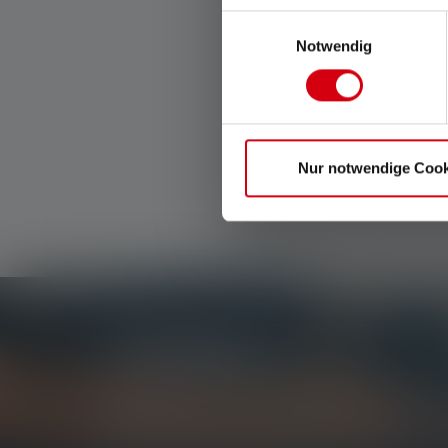
Saatavilla heti
Einwilligungsauswahl
Notwendig
Nur notwendige Cook
Uutiskirje
Ole ensimmäinen, joka saa tietää uusista tuotteista
kilpailuista.
Saat kaiken valaistuksen maailmasta suoraan sähk