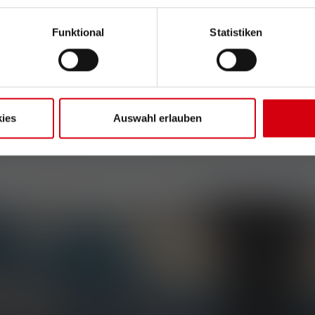
109,00 €
Funktional
Statistiken
ies
Auswahl erlauben
, eksklusiivisista tarjouksista ja jännittävistä
öpostiisi.