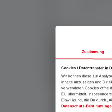
Työvalot
1 Tuote
Lyhdyt
Tarvikkeet
Uudet tuotteet
Tuotesarjat
Zustimmung
Kaiverrettavat Tuotteet
25th Anniversary
Cookies / Datentransfer in D
Lahjaideat
Wir können diese zur Analys
Varaosat
Inhalte anzuzeigen und Dir e
verwendeten Cookies öffne di
EU übermittelt, insbesondere
Taskulamppu 
Einwilligung, die Du durch „A
Värit
Datenschutz-Bestimmunge