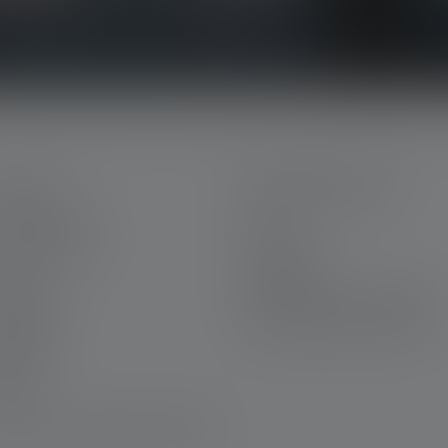
ALVELU
OIKEUDELLINEN
nun Ledlenser
GTC
 Ledlenserillä
Painotiedot
kuu
Tietosuoja
 yhteyttä
Declaration On Accessibility
wnloads
Ympäristöä koskevat ohjeet
iverrus
iskirje
Q
atimustenmukaisuustodistukset