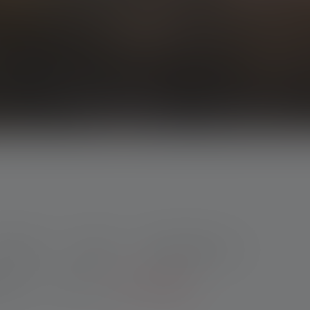
eatures
Paino
Säteen etäisyys
flux
CRI
Näytä lisää