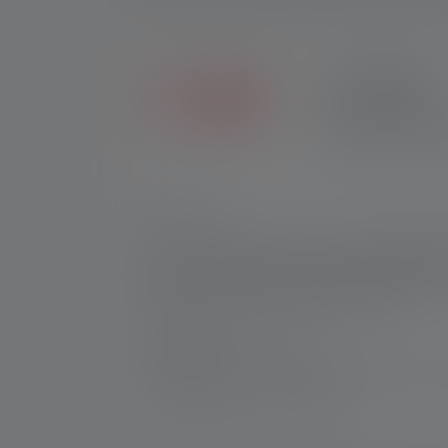
2+5 VUOTTA
Ainoastaan Ledlenser
jälleenmyyjiltä ostet
Nr:
502178
P5R Core on kevyt (106 g) ja erittäin pieni
voimakas valovoima, se on erittäin säänkest
Smart Light -teknologian avulla. Magneettil
helposti pysyvän upottamisen veteen.
Valmistaja:
Ledlenser GmbH & Co. KG
Kronenstraße 5-7 | 42699 Solingen | Saksa
WEEE-Reg-No.: DE 20612570