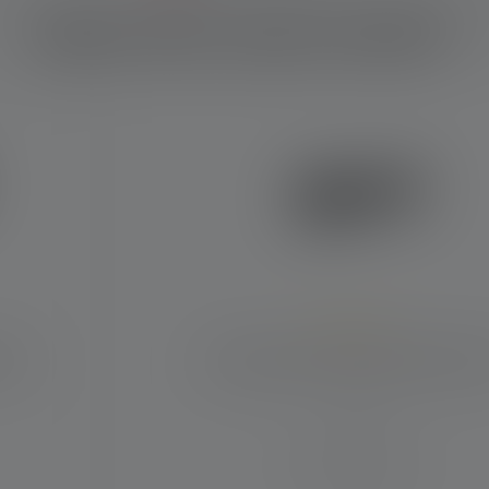
Mikä tuote sopii sinulle?
Keskimääräinen luokitus 5 5 tähdistä
020
Taskulamppu P5R Work Edition 2
Säteen etäisyys (m)
240