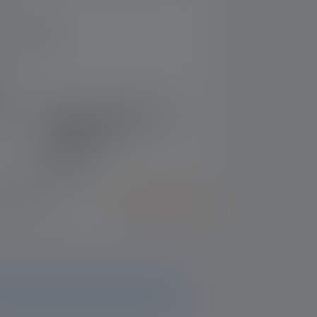
Luokitukset)
 4.6 5 tähdistä
re
Taskulamppu P5R Work
Edition 2020
Nr: 502185
94,90 €
 valinnassa?
Siirry vertailuun
avilla. Tältä sivulta löydät edelleen kaikki
lla on lisäkysymyksiä, tukitiimimme auttaa sinua