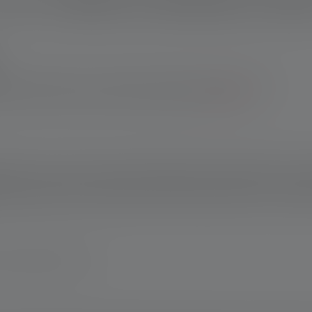
-verkkokaupassa: 10 vuoden takuu rekisteröinnin jälkeen. Muilta
taessa saat 7 vuoden takuun rekisteröinnin jälkeen.
*Ehtoihin
.
kokoinen, joten se mahtuu mukavasti takin tai housujen taskuun. 
ävä ja varustettu uusimmilla valotekniikoilla. Valotoiminnot voi
atausjärjestelmä mahdollistaa akun helpon lataamisen, ja Flex Se
 www.ledlenser.com