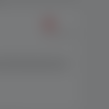
Kompaktista koostaan huolimatta siinä on
daan mukauttaa käyttäjälle entistä helpommin
aling -tekniikan ansiosta lamppu kestää