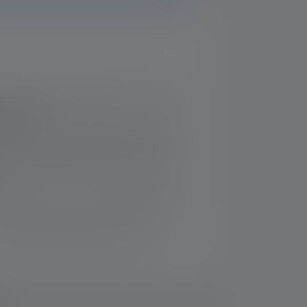
usjärjestelmä tehokkaaseen ja tarkkaan
istukseen
kka mukautettuja valotoimintoja varten
ä ja vettä vastaan (IP68) Flex Sealing -
a tasaisen valovirran pitkän ajanjakson
magneettilatausjärjestelmän avulla
t