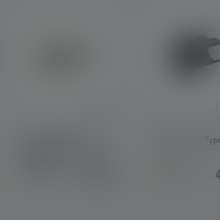
Li-Ion direct USB
Lamp Adapter Typ
rechargeable battery 3.6
V 880 mAh
18,90 €
Saatavilla heti
Saatavilla heti