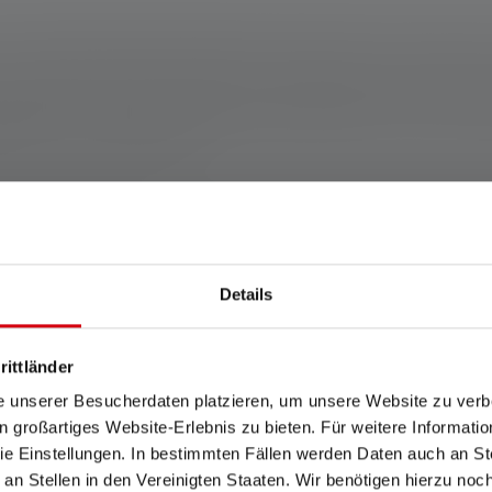
uotta. Takuuehdot nähtävissä osoitteessa https://ledlenser.com/en/infos-se
ot kyseisessä nimetyllä asetuksella. Jos mitään asetusta ei ole erikseen m
a paloaika (tuntia/h) arvot viittaavat alimpaan asetukseen. Tehostustoiminto
rallaan. Jos valaisin on varustettu värillisillä LED(eillä), mitatut arvot ilmoi
erustana on ”energiansäästötila”.
). Tämä koskee kyseisen tuotteen toimitustilassa olevaa akkua (akkuja) tai l
dattuna.
Features and technologies
Details
rittländer
e unserer Besucherdaten platzieren, um unsere Website zu verbe
in großartiges Website-Erlebnis zu bieten. Für weitere Informati
Smart Light Technology
Emergency Light
e Einstellungen. In bestimmten Fällen werden Daten auch an Ste
 an Stellen in den Vereinigten Staaten. Wir benötigen hierzu no