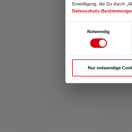
Magnetic Charge System
Einwilligung, die Du durch „A
avulla latauskaapeli voidaan
Datenschutz-Bestimmunge
kiinnittää nopeasti ja helposti
lamppuun.
Einwilligungsauswahl
Notwendig
Nur notwendige Cook
Skip product gallery