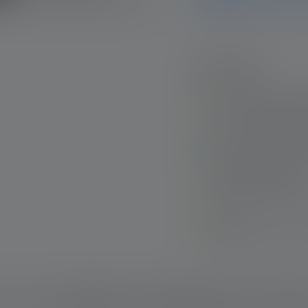
mielellään.
Kohokohdat:
Kehittynyt tarkenn
tulva- ja kohdevala
Smart Light -teknii
Korkea suojaus pöly
tekniikan ansiosta.
Constant Light taka
ajan.
Kätevä akun lataus 
Kuvaus
Tekniset tiedot
Toimituksen laajuus
Lataukse