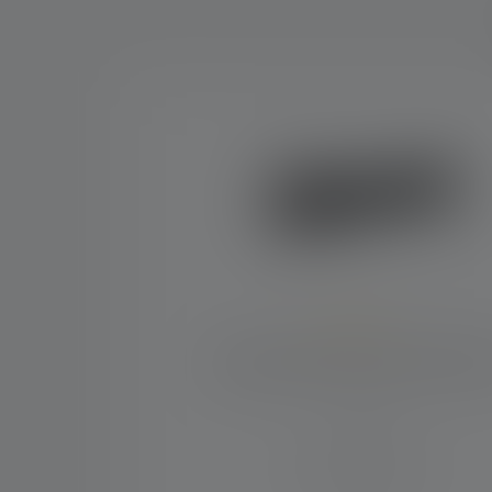
Skip product gallery
Keskimääräinen luokitus 4.6 5 tähdistä
Taskulamppu P5R Core Edition 2
Säteen etäisyys (m)
250