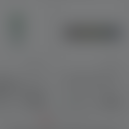
 Li-Ion
Color Filter Set 29.5mm
rgeable battery 750
13,90 €
19,90 €
avilla heti
Saatavilla heti