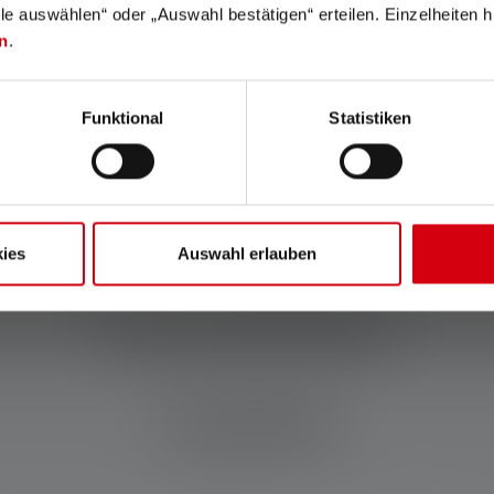
Smart Light Technology
Tämä toiminto tekee
lle auswählen“ oder „Auswahl bestätigen“ erteilen. Einzelheiten h
avulla voit määrittää
lampusta hätävalon: jos virta
n
.
valaisimen toiminnot
katkeaa, lamppu syttyy
toiveidesi mukaan.
automaattisesti, jos se on
latausasemassa.
Funktional
Statistiken
ies
Auswahl erlauben
YKSITYISKOHTAISESTI
Tarvikkeet