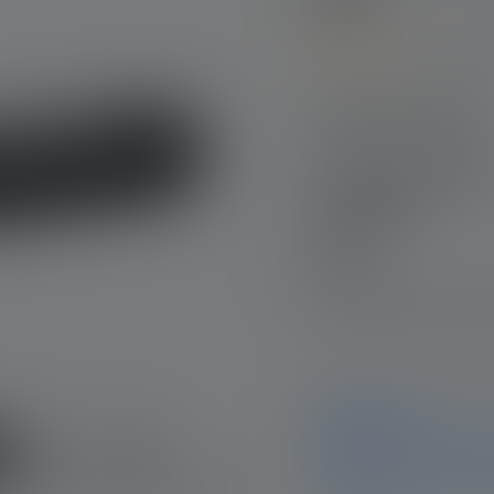
4.6
(75 
Keskimääräinen luokitus
Tuotesuunnittelu
Taskulamppu P5R Co
Edition 2020
Nr: 502178
84,90 €
Tarvitsetko apua mallin
Notice
Tämä tuote ei ole enää saat
tiedot ja tiedot. Jos sinu