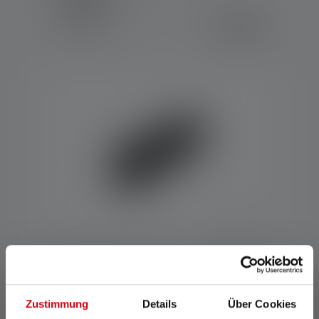
Värit
74,90 €
Saatavilla heti
Powerbank Flex5
Värit
Zustimmung
Details
Über Cookies