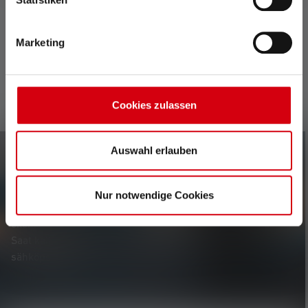
Marketing
Cookies zulassen
Auswahl erlauben
Uutiskirje
Nur notwendige Cookies
Ole ensimmäinen, joka saa tietää uusista tuotteista,
eksklusiivisista tarjouksista ja jännittävistä kilpailuista.
Saat kaiken valaistuksen maailmasta suoraan
sähköpostiisi.