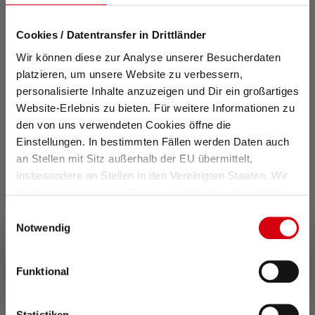
42,90 €
Saatavilla heti
Cookies / Datentransfer in Drittländer
Wir können diese zur Analyse unserer Besucherdaten
platzieren, um unsere Website zu verbessern,
personalisierte Inhalte anzuzeigen und Dir ein großartiges
Website-Erlebnis zu bieten. Für weitere Informationen zu
den von uns verwendeten Cookies öffne die
Einstellungen. In bestimmten Fällen werden Daten auch
an Stellen mit Sitz außerhalb der EU übermittelt,
insbesondere an Stellen in den Vereinigten Staaten. Wir
benötigen hierzu noch Deine ausdrückliche Einwilligung,
die Du durch „Alle auswählen“ oder „Auswahl bestätigen“
Einwilligungsauswahl
erteilen. Einzelheiten hierzu findest Du in unserer
Notwendig
Datenschutz-Bestimmungen
.
Powerbank Flex3
Funktional
Värit
36,90 €
Saatavilla taas pian
Statistiken