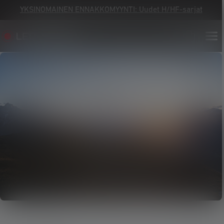
YKSINOMAINEN ENNAKKOMYYNTI: Uudet H/HF-sarjat