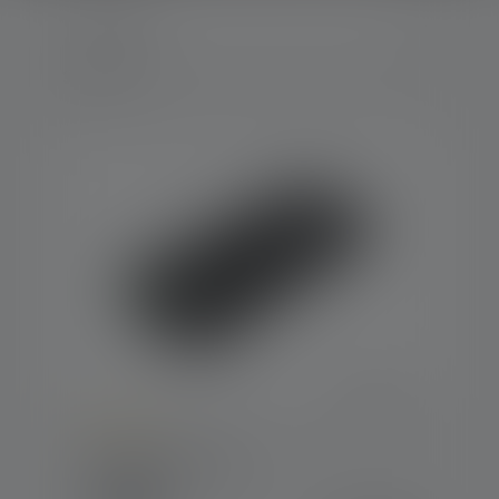
3 Tuotteet
Keskimääräinen luokitus 5 5 tähdistä
Powerbank Flex10