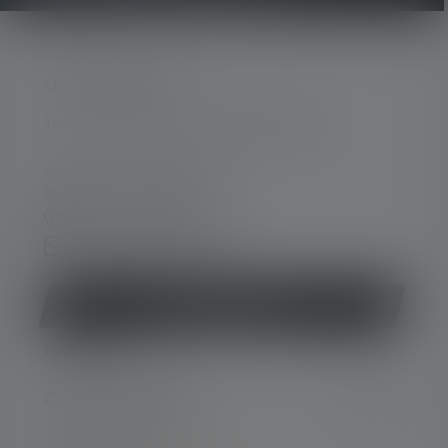
OTA YHTEYTTÄ
Tukea ja neuvontaa seuraavissa asioissa:
Ma-To. 08:00 - 16:00 Kello
Pe. 08:00 - 13:00 Kello
+49 212 5948 0
Yhteydenottolomake
Peruuta sopimus
PALVELU
OIKEUDELLINEN