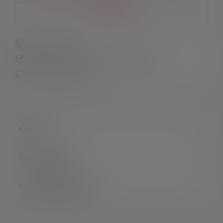
Ilmoita minulle
Nopea toimitus
Ilmainen palautus 14 päivän kuluessa
Turvallinen maksu
Kuvaus
Tekniset tiedot
Toimituksen laajuus