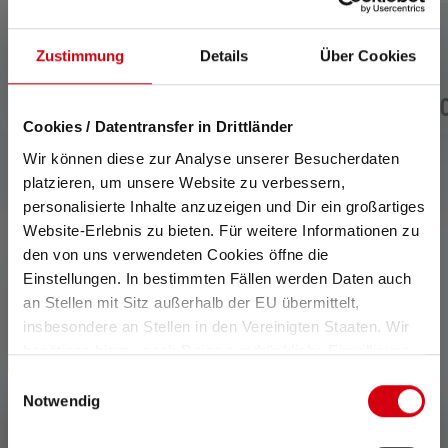
tä
Keskimääräinen luokitus 4 5 tähdistä
Taskulamppu Workers
Taskulamppu P6R
Zustimmung
Details
Über Cookies
Friend
129,00 €
109,
Saatavilla heti
Saatavilla heti
Cookies / Datentransfer in Drittländer
Wir können diese zur Analyse unserer Besucherdaten
platzieren, um unsere Website zu verbessern,
personalisierte Inhalte anzuzeigen und Dir ein großartiges
Website-Erlebnis zu bieten. Für weitere Informationen zu
den von uns verwendeten Cookies öffne die
Einstellungen. In bestimmten Fällen werden Daten auch
luokituksista 1 of 1 ratings
an Stellen mit Sitz außerhalb der EU übermittelt,
insbesondere an Stellen in den Vereinigten Staaten. Wir
benötigen hierzu noch Deine ausdrückliche Einwilligung,
Keskimääräinen luokitus 5 5 tähdistä
5 osoitteesta 5 Tähdet
die Du durch „Alle auswählen“ oder „Auswahl bestätigen“
Einwilligungsauswahl
erteilen. Einzelheiten hierzu findest Du in unserer
Notwendig
Täydellinen (1)
100%
Datenschutz-Bestimmungen
.
Erittäin hyvä (0)
0%