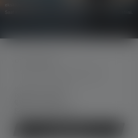
eksklusiivisista tarjouksista ja jännittävistä kilpailuista.
Saat kaiken valaistuksen maailmasta suoraan sähköpostiisi.
OTA YHTEYTTÄ
Tukea ja neuvontaa seuraavissa asioissa:
Ma-To. 08:00 - 16:00 Kello
Pe. 08:00 - 13:00 Kello
+49 212 5948 0
Yhteydenottolomake
Peruuta sopimus