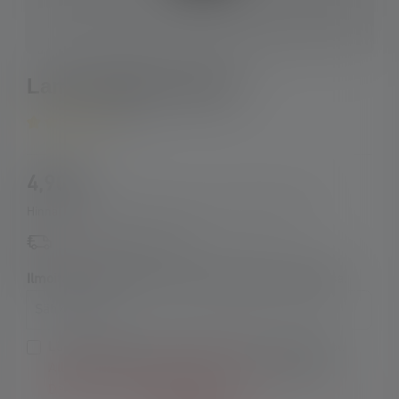
Lamp Adapter Type C
5
Keskimääräinen luokitus 5 5 tähdistä
4,90 €
Hinnat sisältävät arvonlisäveron, ilman toimituskuluja
Saatavilla taas pian
Ilmoita minulle heti, kun tuote on jälleen varastossa.
Sähköpostisi
Lähettämällä tämän lomakkeen hyväksyn ehdot.
Allgemeinen Geschäftsbedingungen
sowie die
Datenschutzbestimmungen
.