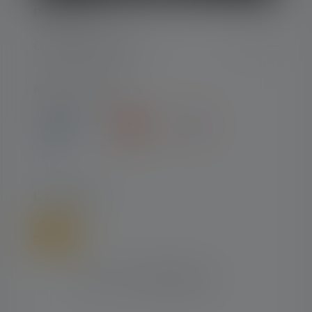
PALVELU
OIKEUDELLINEN
MAKSUTYYPIT
LÄHETTÄÄ