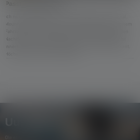
Arvostelu 5 5 tähdillä
Passt, wackelt nicht
Ich nutze den Adapter in Verbindung mit dem Universal
Mounting Bracket Type E, um eine P6R Signature an einem
Fahrradlenker zu befestigen. Bei der selten auftretenden
Nachtfahrt sitzt alles bombenfest. Die Taschenlampe ist
innerhalb einer Sekunde angebracht und wieder entfernt.
Höchstes Lob, kann nicht meckern.
Uutiskirje
Ole ensimmäinen, joka saa tietää uusista tuotteista,