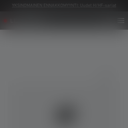
YKSINOMAINEN ENNAKKOMYYNTI: Uudet H/HF-sarjat
Skip image gallery