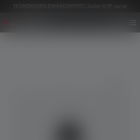
YKSINOMAINEN ENNAKKOMYYNTI: Uudet H/HF-sarjat
Skip image gallery