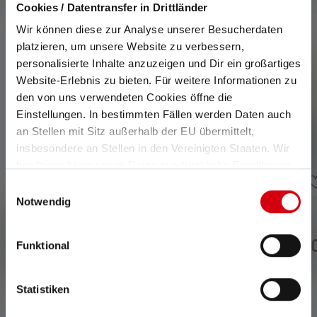
Cookies / Datentransfer in Drittländer
Skip product gallery
Wir können diese zur Analyse unserer Besucherdaten
platzieren, um unsere Website zu verbessern,
personalisierte Inhalte anzuzeigen und Dir ein großartiges
Website-Erlebnis zu bieten. Für weitere Informationen zu
den von uns verwendeten Cookies öffne die
Einstellungen. In bestimmten Fällen werden Daten auch
an Stellen mit Sitz außerhalb der EU übermittelt,
insbesondere an Stellen in den Vereinigten Staaten. Wir
benötigen hierzu noch Deine ausdrückliche Einwilligung,
die Du durch „Alle auswählen“ oder „Auswahl bestätigen“
Einwilligungsauswahl
erteilen. Einzelheiten hierzu findest Du in unserer
Notwendig
Datenschutz-Bestimmungen
.
Kulmavalo EXC7R
Kulmavalo EXC7R
Funktional
379,00 €
379,
Saatavilla heti
Saatavilla heti
Statistiken