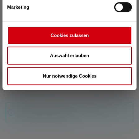
Marketing
luokituksista 0 of 0 ratings
Cookies zulassen
Keskimääräinen luokitus 0 5 tähdistä
Anna arvosana!
Auswahl erlauben
Jaa kokemuksesi tuotteesta muiden asiakkaiden kanssa.
Kirjoita arvostelu
Nur notwendige Cookies
Arvosteluja ei löytynyt. Mene eteenpäin ja jaa
havaintosi muiden kanssa.