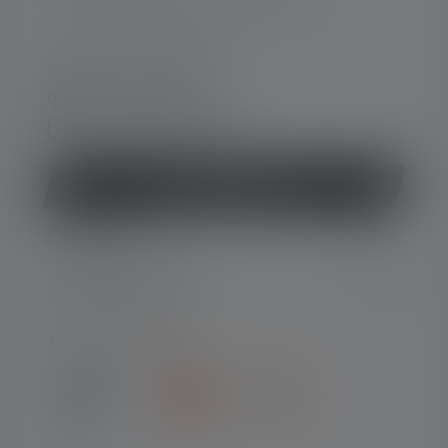
Tukea ja neuvontaa seuraavissa asioissa:
Ma-To. 08:00 - 16:00 Kello
Pe. 08:00 - 13:00 Kello
+49 212 5948 0
Yhteydenottolomake
Peruuta sopimus
PALVELU
OIKEUDELLINEN
MAKSUTYYPIT