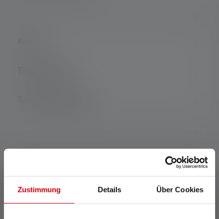
Kuvaus
Tekniset tiedot
Toimituksen laajuus
Zustimmung
Details
Über Cookies
Yhteensopivat tuotteet