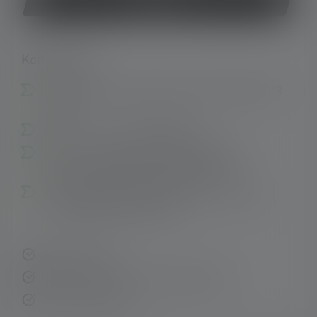
Osta nyt
Kohokohdat:
Yhteensopiva suorakulmaisen valaisimen EXC7R
kanssa
Sopii 12 V - 24 V tulojännitteelle
230 V:n virtalähde ei sisälly toimitukseen,
saatavana sarjana (tuotenro 502407).
E-hyväksyntämerkillä varustettu, hyväksytty
asennettavaksi ajoneuvoihin.
Nopea toimitus
Ilmainen palautus 14 päivän kuluessa
Turvallinen maksu