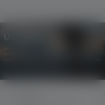
Uutiskirje
Ole ensimmäinen, joka saa tietää uusista tuotteista,
eksklusiivisista tarjouksista ja jännittävistä kilpailuista.
Saat kaiken valaistuksen maailmasta suoraan sähköpostiisi.
OTA YHTEYTTÄ