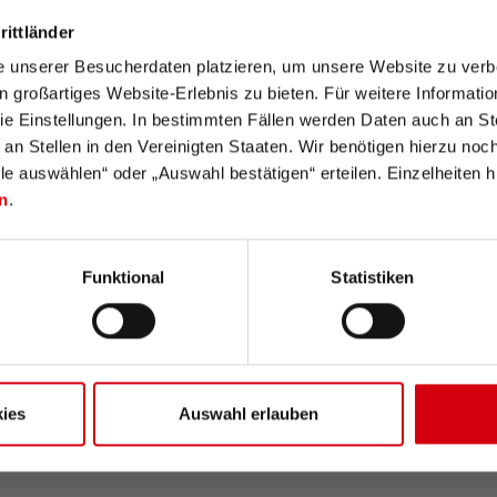
rittländer
e unserer Besucherdaten platzieren, um unsere Website zu verbe
in großartiges Website-Erlebnis zu bieten. Für weitere Informati
e Einstellungen. In bestimmten Fällen werden Daten auch an Ste
 an Stellen in den Vereinigten Staaten. Wir benötigen hierzu no
lle auswählen“ oder „Auswahl bestätigen“ erteilen. Einzelheiten h
n
.
gs
Funktional
Statistiken
Arvosteluja ei löytynyt. Mene eteenpäin ja jaa 
stä
n
ies
Auswahl erlauben