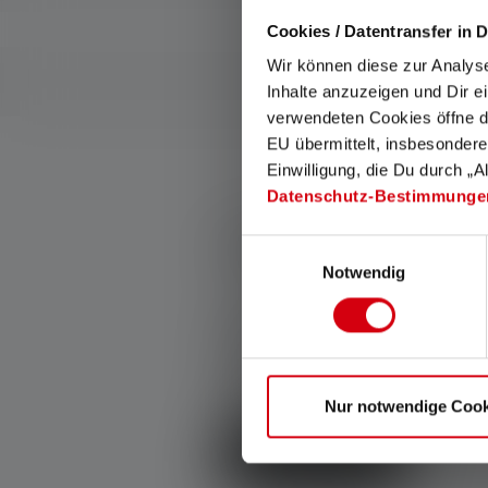
Cookies / Datentransfer in D
Wir können diese zur Analys
Inhalte anzuzeigen und Dir e
verwendeten Cookies öffne di
EU übermittelt, insbesondere
Einwilligung, die Du durch „A
Datenschutz-Bestimmunge
luokituksista 0 of 0 ratin
Einwilligungsauswahl
Notwendig
Keskimääräinen luokitus 0 5 tähdi
Anna arvosana!
Jaa kokemuksesi tuotteesta muide
Nur notwendige Cook
asiakkaiden kanssa.
Kirjoita arvostelu