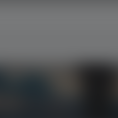
, eksklusiivisista tarjouksista ja jännittävistä
öpostiisi.