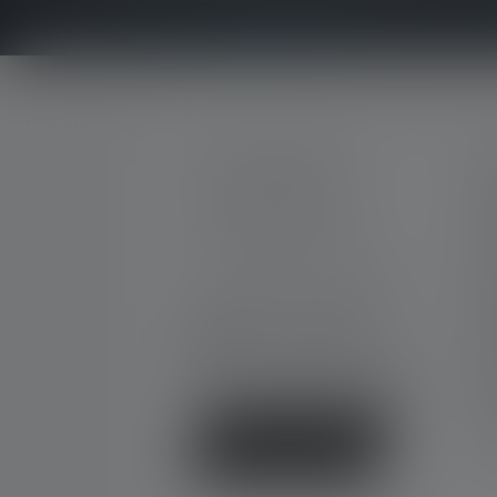
OTA YHTEYTTÄ
P
M
Tukea ja neuvontaa
U
seuraavissa asioissa:
T
O
Ma-To. 08:00 - 16:00 Kello
Pe. 08:00 - 13:00 Kello
D
+49 212 5948 0
K
Yhteydenottolomake
U
F
V
Peruuta sopimus