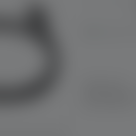
Saatavilla heti, 
Nopea toimitus
Ilmainen palautus 
Turvallinen maksu