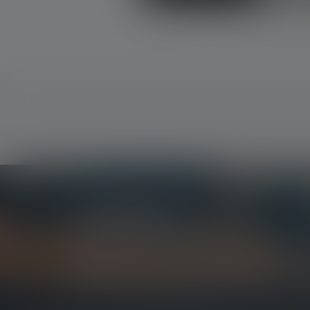
Uutiskirje
Ole ensimmäinen, joka saa tietää uusista tuotteista
kilpailuista.
Saat kaiken valaistuksen maailmasta suoraan sähk