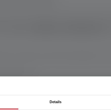
Kuvaus
Tekniset tiedot
Toimituksen laajuus
tsalampun, taskulampun tai pienen laitteen latauslähteeseen – vai
 www.ledlenser.com
Details