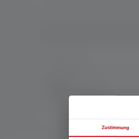
Nr:
SP502910_USB
120 cm:n USB-C-kaapeli, jolla voit liittää o
Valmistaja:
Ledlenser GmbH & Co. KG
Kronenstraße 5-7 | 42699 Solingen | Saksa
WEEE-Reg-No.: DE 20612570
Zustimmung