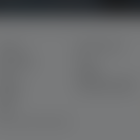
ALVELU
OIKEUDELLINEN
inun Ledlenser
GTC
ra Ledlenserillä
Painotiedot
akuu
Tietosuoja
ta yhteyttä
Declaration On Accessibility
ownloads
Ympäristöä koskevat ohjeet
aiverrus
utiskirje
AQ
aatimustenmukaisuustodistukset