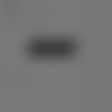
5,90 €
Hinnat sisältävät arvonlisäveron, ilman
toimituskuluja
toimitusaika: 3-5 työpäivät
tai
Osta nyt
14 päivän kuluessa