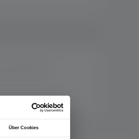
kka se olisi kauempana.
Über Cookies