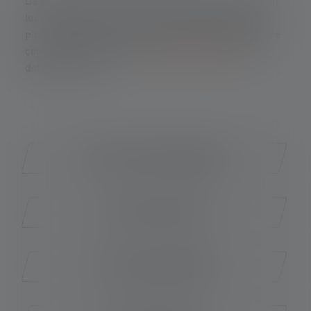
Da Ledlenser troverete torce compatte e leggere con
luce blu, ideali per l'uso all'aperto. E poiché anche i
piccoli esploratori possono entusiasmarsi per la luce
colorata, anche le nostre
torce per bambini
sono
dotate di luce blu.
Torce con luce stroboscopica
Torce con luce verde
Torce con funzione SOS