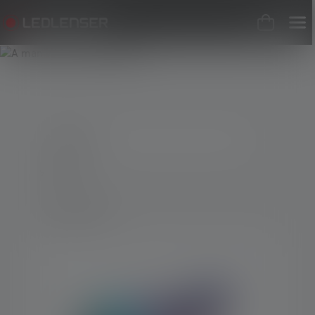
9 Prodotti
Elimina il filtro