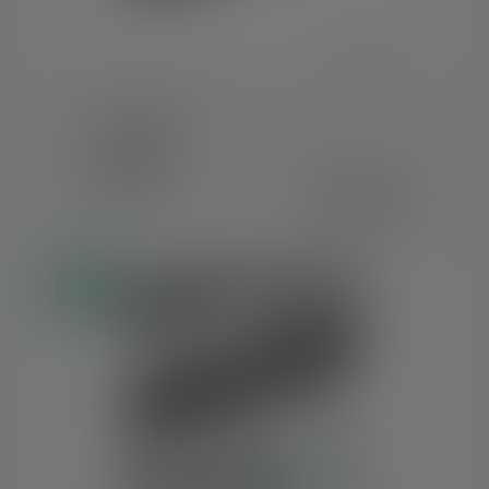
Torcia TAC7R
Colori
159,00 €
Disponibile
Nuovo