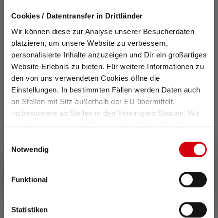
Average rating of 4.3 out of 5 stars
Cookies / Datentransfer in Drittländer
Torcia P6R Core QC Edition 2021
Wir können diese zur Analyse unserer Besucherdaten
Colori
platzieren, um unsere Website zu verbessern,
99,90 €
Disponibile
personalisierte Inhalte anzuzeigen und Dir ein großartiges
Website-Erlebnis zu bieten. Für weitere Informationen zu
den von uns verwendeten Cookies öffne die
Einstellungen. In bestimmten Fällen werden Daten auch
an Stellen mit Sitz außerhalb der EU übermittelt,
insbesondere an Stellen in den Vereinigten Staaten. Wir
benötigen hierzu noch Deine ausdrückliche Einwilligung,
die Du durch „Alle auswählen“ oder „Auswahl bestätigen“
Einwilligungsauswahl
erteilen. Einzelheiten hierzu findest Du in unserer
Notwendig
Datenschutz-Bestimmungen
.
Funktional
Statistiken