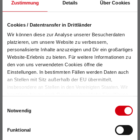
Zustimmung
Details
Über Cookies
Torcia EX7
Colori
Cookies / Datentransfer in Drittländer
99,90 €
Disponibile
Wir können diese zur Analyse unserer Besucherdaten
platzieren, um unsere Website zu verbessern,
personalisierte Inhalte anzuzeigen und Dir ein großartiges
Website-Erlebnis zu bieten. Für weitere Informationen zu
den von uns verwendeten Cookies öffne die
Einstellungen. In bestimmten Fällen werden Daten auch
an Stellen mit Sitz außerhalb der EU übermittelt,
insbesondere an Stellen in den Vereinigten Staaten. Wir
benötigen hierzu noch Deine ausdrückliche Einwilligung,
die Du durch „Alle auswählen“ oder „Auswahl bestätigen“
Einwilligungsauswahl
erteilen. Einzelheiten hierzu findest Du in unserer
Notwendig
Datenschutz-Bestimmungen
.
Funktional