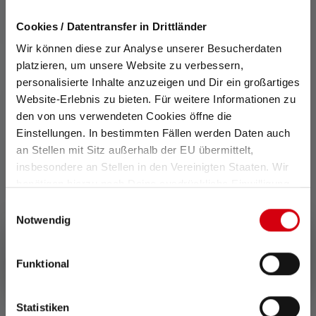
Cookies / Datentransfer in Drittländer
Wir können diese zur Analyse unserer Besucherdaten
platzieren, um unsere Website zu verbessern,
personalisierte Inhalte anzuzeigen und Dir ein großartiges
Website-Erlebnis zu bieten. Für weitere Informationen zu
Power Bank Function
den von uns verwendeten Cookies öffne die
Einstellungen. In bestimmten Fällen werden Daten auch
Le lampade Ledlenser con
an Stellen mit Sitz außerhalb der EU übermittelt,
funzione di power bank
insbesondere an Stellen in den Vereinigten Staaten. Wir
possono essere utilizzate
benötigen hierzu noch Deine ausdrückliche Einwilligung,
come stazione di ricarica e
die Du durch „Alle auswählen“ oder „Auswahl bestätigen“
ricaricare vari dispositivi in
Einwilligungsauswahl
erteilen. Einzelheiten hierzu findest Du in unserer
Notwendig
modo rapido e semplice
tramite USB.
Datenschutz-Bestimmungen
.
Funktional
Statistiken