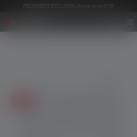
PREVENDITA ESCLUSIVA: Nuove serie H/HF
Skip image gallery
Vendita