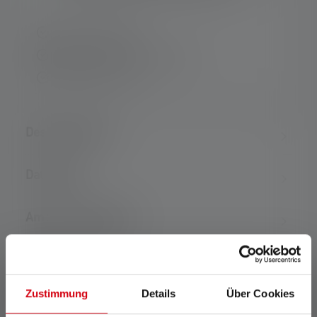
Consegna rapida
Resi gratuiti entro 14 giorni
Pagamento sicuro
Descrizione del
Dati tecnici
Ambito di consegna
Scaricamento
Zustimmung
Details
Über Cookies
Caratteristiche e tecnologie