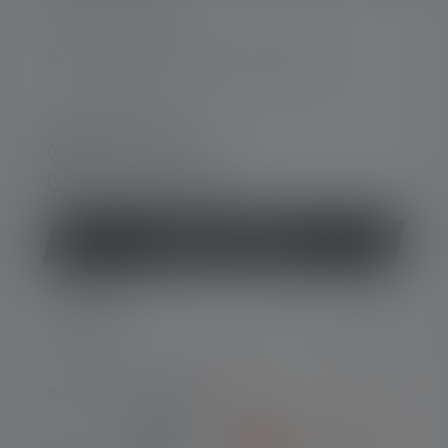
CONTATTATECI
Per assistenza e consulenza, rivolgersi a:
lun-ven 08:00 - 16:00
ven 08:00 - 13:00
+39 030 9670918
Modulo di contatto
Revocare il contratto
SERVIZIO
LEGALE
TIPI DI PAGAMENTO