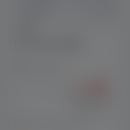
iW-Series
Luce di lavoro iW3R
Incisione - ora gratis
Product Quantity: Enter the desired amount or use t
%
26,90 €
34,90 €
(23% risparmiato)
Prezzi IVA inclusa, più
spese di spedizione
Di nuovo disponibile a breve