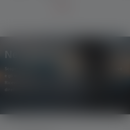
Newsletter
Scopri per primo* i nuovi prodotti, le promozioni esclusive
e gli entusiasmanti concorsi a premi.
Ricevi tutte le novità sul mondo dell'illuminazione
direttamente nella tua casella di posta elettronica.