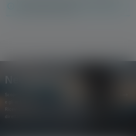
Non sono state trovate recensioni. Condividete le
vostre scoperte con gli altri.
Newsletter
Scopri per primo* i nuovi prodotti, le promozioni esclusive
e gli entusiasmanti concorsi a premi.
Ricevi tutte le novità sul mondo dell'illuminazione
direttamente nella tua casella di posta elettronica.