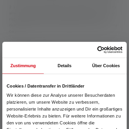
2: Valore calcolato della capacità in wattora (Wh). Ciò si applica
alla/e batteria/e contenuta/e nelle condizioni di consegna del
rispettivo articolo o, nel caso di lampade con batteria
ricaricabile, alla/e batteria/e contenuta/e in condizioni di piena
carica.
Caratteristiche e tecnologie
Zustimmung
Details
Über Cookies
Cookies / Datentransfer in Drittländer
Wir können diese zur Analyse unserer Besucherdaten
platzieren, um unsere Website zu verbessern,
Smart Light Technology
Cooling Technology
personalisierte Inhalte anzuzeigen und Dir ein großartiges
Website-Erlebnis zu bieten. Für weitere Informationen zu
The smart light technology
Con la tecnologia di
den von uns verwendeten Cookies öffne die
allows you to easily program
raffreddamento (CT), il