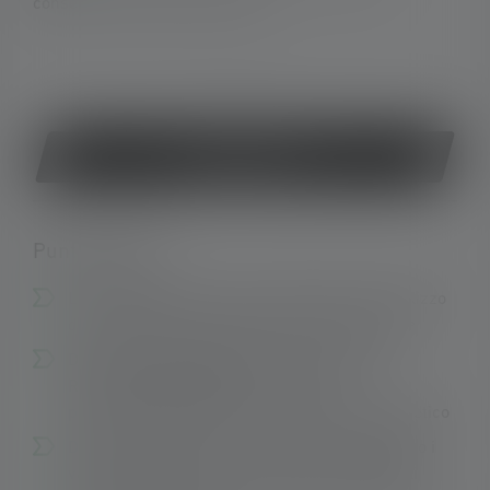
consegna: 2-5 giorni lavorativi.
o
Acquista ora
Punti salienti:
LED multicolore in rosso, verde e blu per l'utilizzo
durante la pesca sportiva, la pesca o la caccia
Due modalità energetiche (Luce costante e
Risparmio energetico) per una luce
particolarmente costante o a risparmio energetico
Due tipi di batterie (Li-Ion e AA) che combinano i
vantaggi delle batterie ricaricabili e sostituibili