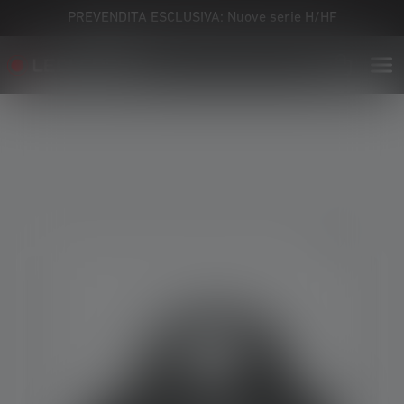
PREVENDITA ESCLUSIVA: Nuove serie H/HF
Skip image gallery