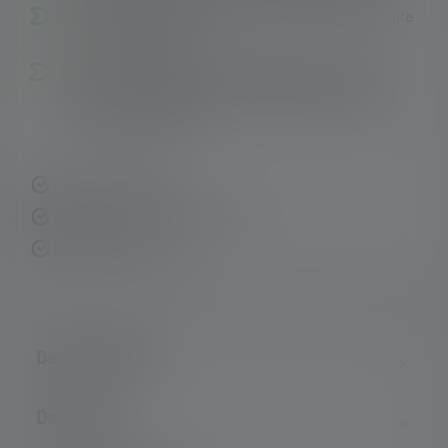
Facile ricarica della batteria agli ioni di litio tramite
cavo USB magnetico
L'innovativo sistema di montaggio consente di
rimuovere e fissare la testa della lampada per la
massima flessibilità
Consegna rapida
Resi gratuiti entro 14 giorni
Pagamento sicuro
Descrizione del
Dati tecnici