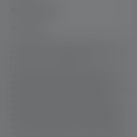
Ambito di consegna
Scaricamento
*: 7 anni di garanzia solo se registrati, altrimenti 2 anni.
Condizioni di garanzia visualizzabili su https://ledlenser.com/it-
it/informazioni-e-servizio-clienti/garanzia/
1: Valori misurati secondo ANSI/PLATO FL 1 nella rispettiva
impostazione indicata. Se non viene specificata alcuna
impostazione, i valori del flusso luminoso (lumen/lm) e della
portata (metri/m) si riferiscono all'impostazione più luminosa e i
valori del tempo di combustione (ore/h) si riferiscono
all'impostazione più bassa. La funzione boost (se disponibile)
può essere utilizzata più volte, ma è disponibile solo per un
breve periodo di tempo alla volta. Se la lampada è dotata di LED
colorati, i valori misurati sono indicati con luce bianca o con il
LED bianco. Se la lampada ha diverse modalità energetiche, la
"modalità di risparmio energetico" è la base per la misurazione.