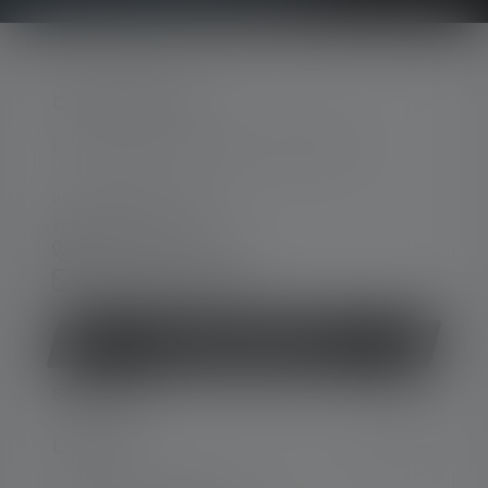
CONTATTATECI
Per assistenza e consulenza, rivolgersi a:
lun-ven 08:00 - 16:00
ven 08:00 - 13:00
+39 030 9670918
Modulo di contatto
Revocare il contratto
SERVIZIO
LEGALE