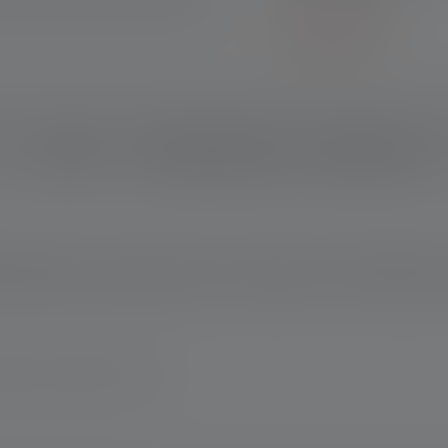
En savoir plus
Description
Données techniques
Matériel fourni
ilité sont toujours au premier plan. Ce connecteur en plastique t
nalisation rouge polyvalent, par exemple pour une utilisation dans
magne www.ledlenser.com