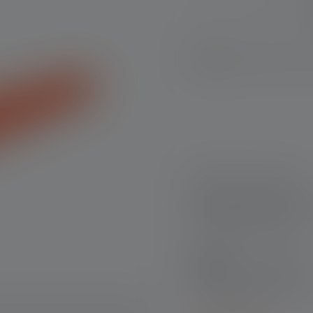
Disponible, déla
Livraison rapide
Retour gratuit sous
Paiement sécurisé
Sets de produits :
Découvrez nos sets excl
l'achat individuel !