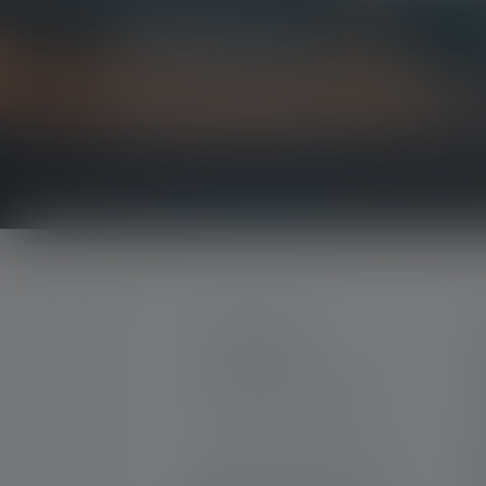
Newsletter
Soyez le premier à découvrir nos nouveaux produi
concours passionnants.
Recevez toutes les informations sur l'univers de 
CONTACTER
S
M
Par téléphone ou mail (nous
C
répondons en anglais):
G
N
Lun-Jeu. 08:00 - 16:00 heures
Ve. 08:00 - 13:00 heures
T