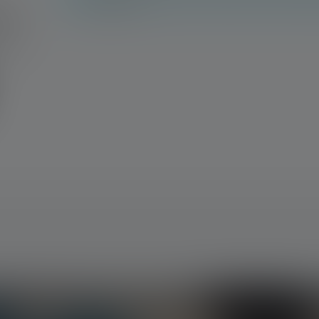
les autres.
n !
 avec