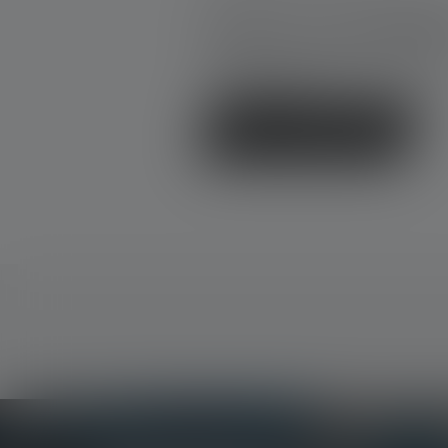
Average rating of 0 out of 5 stars
Donnez une évaluatio
Partage ton expérience du produit
d'autres clients.
Écrire une évaluation !