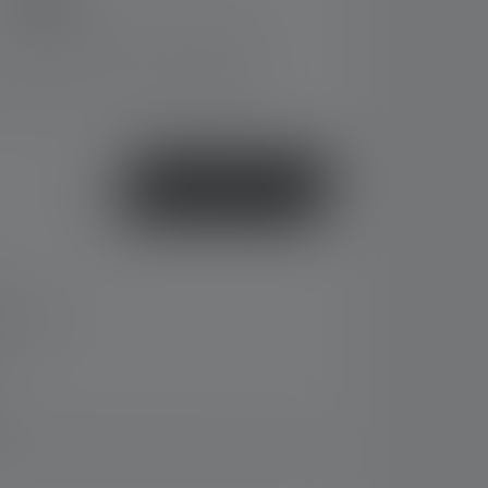
9,90 €
Prix TVA incluse plus frais d'expédition
i de livraison : 2-5 jours ouvrables
ou
Acheter
 14 jours
usifs et faites des économies par rapport à