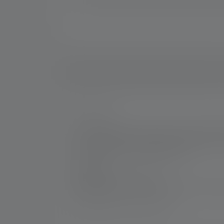
Nr :
502237
Avec le Signal Cone, la sécurité et la visib
lampe de poche Ledlenser en éclairage de sig
cas d'urgence ou en photographie.
Fabricant:
Ledlenser GmbH & Co. KG
Kronenstraße 5-7 | 42699 Solingen | Alle
WEEE-Reg-No.: DE 20612570