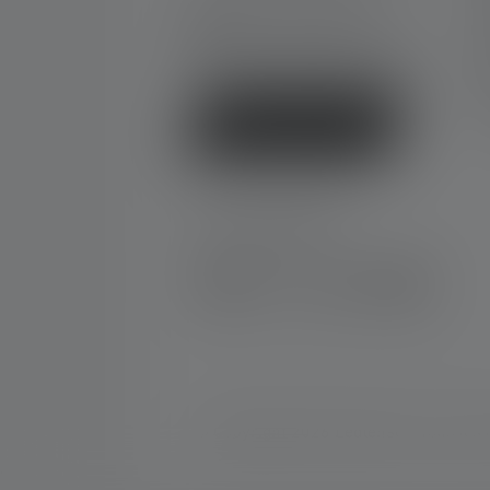
+33 1 83 64 37 60
G
Formulaire de contact
N
F
D
Rétracter le contrat
SOCIAL MEDIA
Instagram
Facebook
LinkedIn
Youtube
© Copyright 2026 Ledlenser. Tous les d