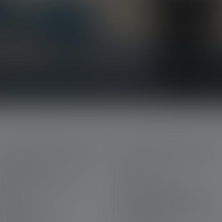
ts, nos promotions exclusives et nos jeux-
la lumière directement dans votre boîte mail.
ERVICE APRÈS-VENTE
MENTIONS LÉGALES
on Ledlenser
CGV
arrière chez Ledlenser
Mentions légales
arantie
Protection des données
ous contacter
Declaration On Accessibility
éléchargements
Informations