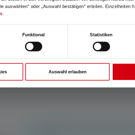
lle auswählen“ oder „Auswahl bestätigen“ erteilen. Einzelheiten h
n
.
Average rating of 5 out of 5 stars
e de poche P7R
Lampe de poche P7R
Funktional
Statistiken
Core Edition 2020
Plus
119,00 €
119,00 €
onible
disponible
ies
Auswahl erlauben
Aucune évaluation n'a été trouvée. Va de l'avan