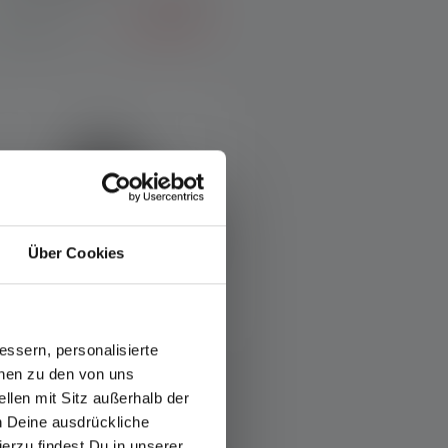
64,90 €
Disponible
Über Cookies
ssern, personalisierte
onen zu den von uns
verage rating of 3.8 out of 5 stars
llen mit Sitz außerhalb der
Lampe frontale H14R.2
ch Deine ausdrückliche
Couleurs
ierzu findest Du in unserer