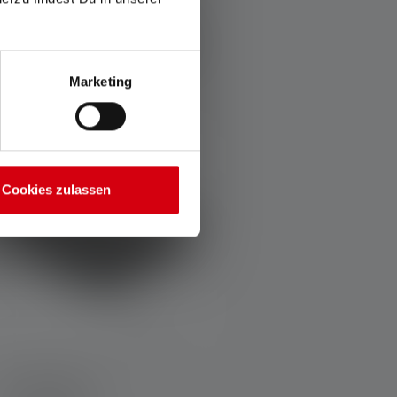
Variants from
122,90 €
Bientôt
169,90 €
disponible
Marketing
ldes
Cookies zulassen
lexible Wallet