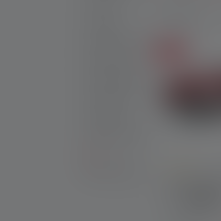
Lanternes
9 Produits
Accessoires
Nouveaux Produits
Soldes
Sets de produits
Produits gratifiables
25th Anniversary
Idées cadeaux
Produits en promotion
Outlet
Pièces de rechange
Average rating of
Lampe frontal
Couleurs