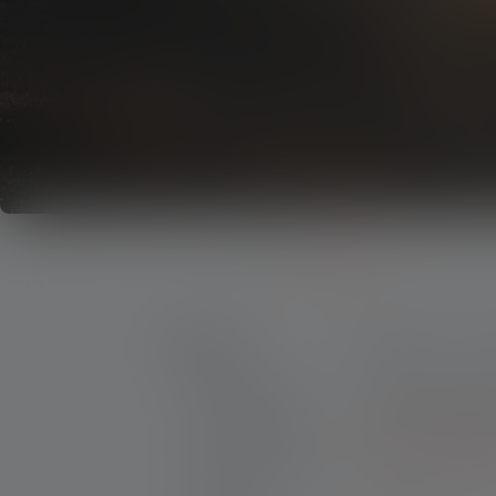
Produits
Outlet
Produits
Price
C
Lampes torches
Distance d'écla
Lampes Frontales
Plus de filtres
Lampes de Travail