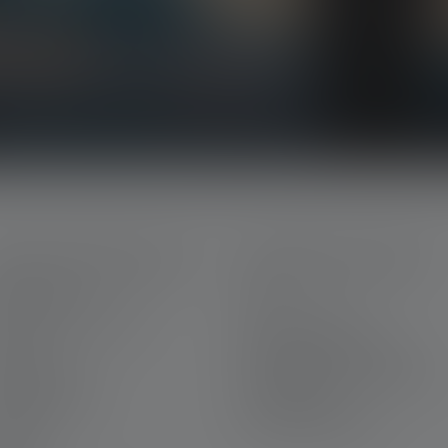
ts, nos promotions exclusives et nos jeux-
la lumière directement dans votre boîte mail.
ERVICE APRÈS-VENTE
MENTIONS LÉGALES
n Ledlenser
CGV
rrière chez Ledlenser
Mentions légales
rantie
Protection des données
us contacter
Declaration On Accessibility
léchargements
Informations
environnementales
avure