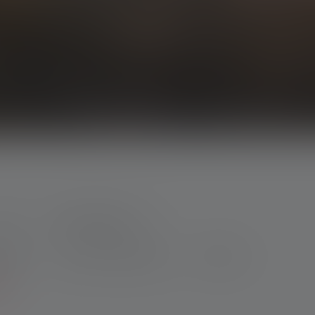
RI
Caractéristiques
irage
Max. Flux lumineux
Poids