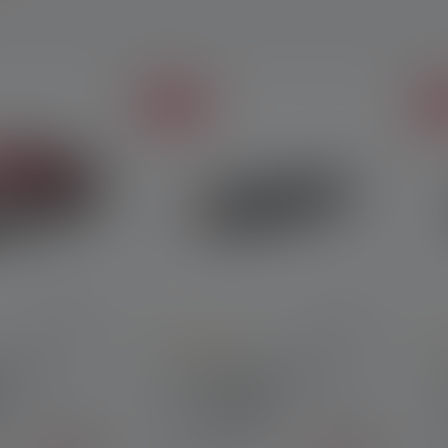
Soldes
So
 4.3 out of 5 stars
Average rating of 5 out of 5 stars
A
e H8R
Lampe de poche MT10
Couleurs
99,90 €
99,90 €