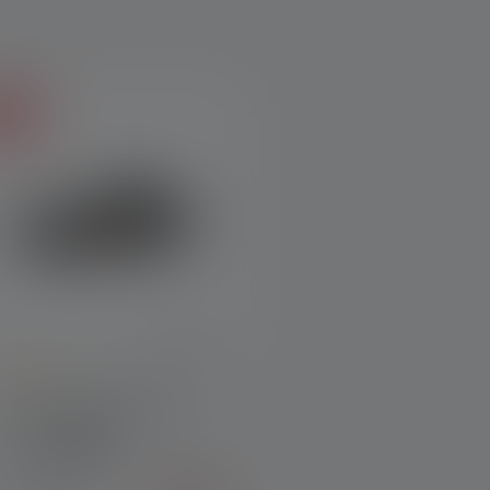
ldes
verage rating of 3.9 out of 5 stars
Lampe frontale H7R.2
Couleurs
99,90 €