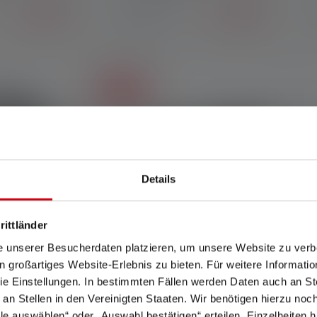
79,90 €
79,90 €
Disponible
Soldes
Details
rittländer
e unserer Besucherdaten platzieren, um unsere Website zu verbe
in großartiges Website-Erlebnis zu bieten. Für weitere Informati
 5 out of 5 stars
Average rating of 5 out of 5 stars
A
e Einstellungen. In bestimmten Fällen werden Daten auch an Ste
le MH7
Lampe de poche MT14
 an Stellen in den Vereinigten Staaten. Wir benötigen hierzu no
Couleurs
lle auswählen“ oder „Auswahl bestätigen“ erteilen. Einzelheiten h