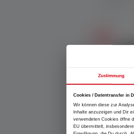
Disponible
Soldes
Zustimmung
Cookies / Datentransfer in D
Wir können diese zur Analys
Inhalte anzuzeigen und Dir e
Average rating of
verwendeten Cookies öffne di
Lampe fronta
EU übermittelt, insbesondere
Couleurs
Einwilligung, die Du durch „A