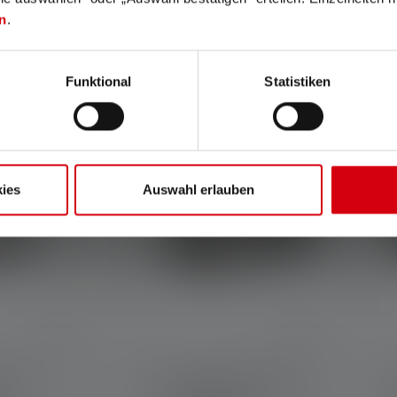
n
.
79,90 €
129,00 €
52,90 €
99,90 €
Disponible
Funktional
Statistiken
Soldes
So
ies
Auswahl erlauben
he TT
Lampe frontale H8R SE
F