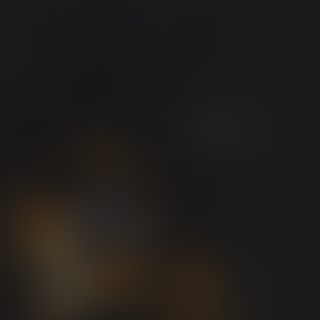
À
DOMICILE