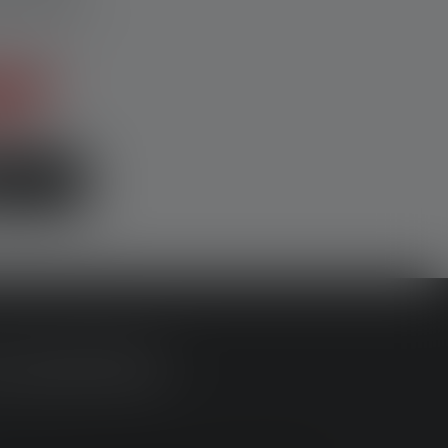
ux enfants
vantage
 €
→
LISATION