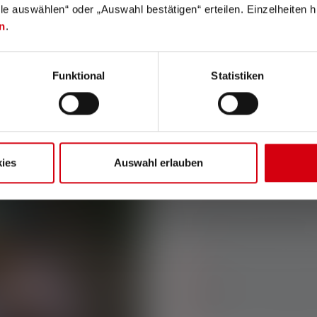
lle auswählen“ oder „Auswahl bestätigen“ erteilen. Einzelheiten h
n
.
Funktional
Statistiken
PRODUIT DU MOIS
SET AVE
POUR EN
ies
Auswahl erlauben
Le set d’éclairage idéal
polyvalent et facile à uti
✓
Lampe frontale et l
✓
Différents modes d’