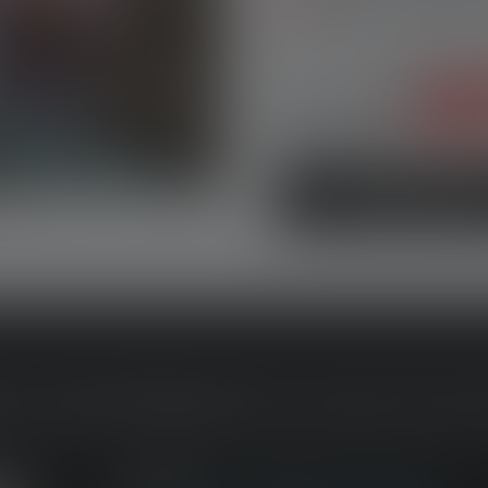
✓
Robuste et adapté a
Au lieu de :
39,80 €
15 % d’a
33,75
Prix du set :
Découvrir le set
Z DIFFÉRENTS CAS D'UTI