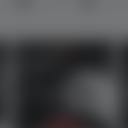
Produits
Lampes torches
Lampes Fr
roduits
Lampes torches
Lampes Fro