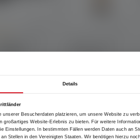
e rating of 5 out of 5 stars
e de poche P21R
Lanterne ML6 Warm
Light
eurs
Couleurs
469,00 €
89,90 €
ponible
Disponible
Details
rittländer
e unserer Besucherdaten platzieren, um unsere Website zu verbe
in großartiges Website-Erlebnis zu bieten. Für weitere Informati
Découvrez tous nos produits
e Einstellungen. In bestimmten Fällen werden Daten auch an Ste
 an Stellen in den Vereinigten Staaten. Wir benötigen hierzu no