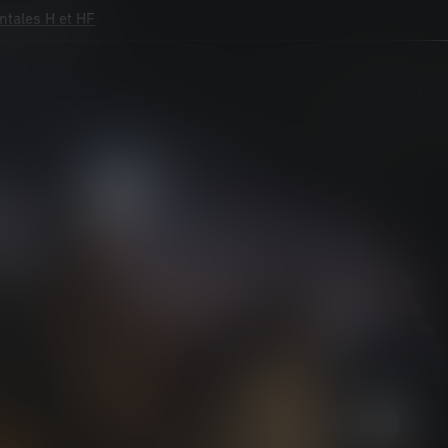
tales H et HF
tales H et HF
ce