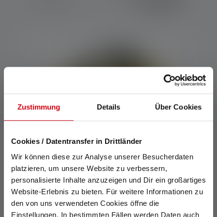
329,00 €
Disponible
Zustimmung
Details
Über Cookies
Cookies / Datentransfer in Drittländer
Wir können diese zur Analyse unserer Besucherdaten
platzieren, um unsere Website zu verbessern,
Lampe frontale EXH8
personalisierte Inhalte anzuzeigen und Dir ein großartiges
Couleurs
Website-Erlebnis zu bieten. Für weitere Informationen zu
den von uns verwendeten Cookies öffne die
99,90 €
Disponible
Einstellungen. In bestimmten Fällen werden Daten auch