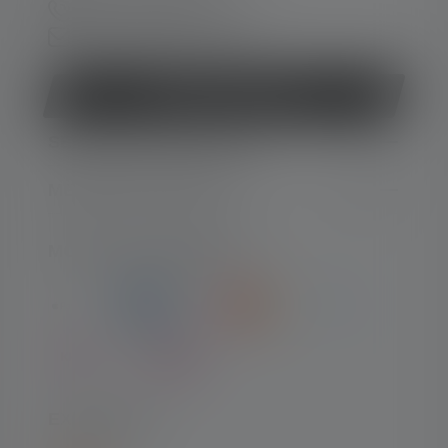
+33 1 83 64 37 60
Formulaire de contact
Rétracter le contrat
SERVICE APRÈS-VENTE
MENTIONS LÉGALES
MODES DE PAIEMENT
EXPÉDITION