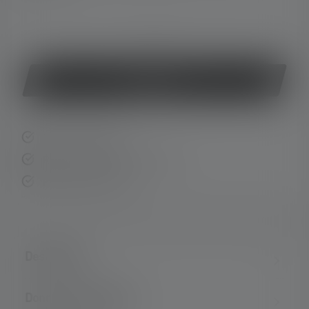
ou
Acheter
Livraison rapide
Retour gratuit sous 14 jours
Paiement sécurisé
Description
Données techniques