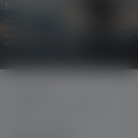
Newsletter
Soyez le premier à découvrir nos nouveaux produits, nos
promotions exclusives et nos jeux-concours passionnants.
Recevez toutes les informations sur l'univers de la lumière
directement dans votre boîte mail.
CONTACTER
Par téléphone ou mail (nous répondons en
anglais):
Lun-Jeu. 08:00 - 16:00 heures
Ve. 08:00 - 13:00 heures