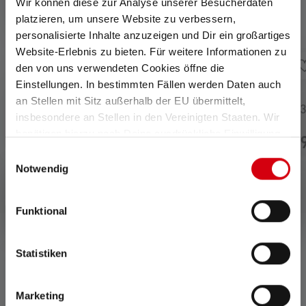
Wir können diese zur Analyse unserer Besucherdaten
platzieren, um unsere Website zu verbessern,
personalisierte Inhalte anzuzeigen und Dir ein großartiges
Website-Erlebnis zu bieten. Für weitere Informationen zu
den von uns verwendeten Cookies öffne die
Einstellungen. In bestimmten Fällen werden Daten auch
an Stellen mit Sitz außerhalb der EU übermittelt,
Lampe frontale NEO3
Lampe frontale NEO
insbesondere an Stellen in den Vereinigten Staaten. Wir
benötigen hierzu noch Deine ausdrückliche Einwilligung,
36,90 €
36,
Disponible
Disponible
die Du durch „Alle auswählen“ oder „Auswahl bestätigen“
Einwilligungsauswahl
erteilen. Einzelheiten hierzu findest Du in unserer
Notwendig
Datenschutz-Bestimmungen
.
Funktional
Statistiken
0 de 0 évaluations
Marketing