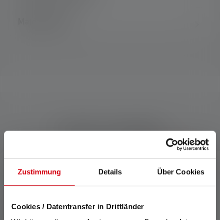
Matériel fourni
Produits compatibles
Skip product gallery
Zustimmung
Details
Über Cookies
Cookies / Datentransfer in Drittländer