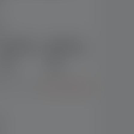
t
Lampe frontale
Lampe frontale
HF6R Core Edition
HF6R Work Edition
2023
2023
Nr : 502967
Nr : 502798
69,90 €
79,90 €
r choisir un modèle ?
Aller à la comparaison
e