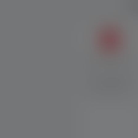
Ca
Magnetic Charge System
Grâce au Magnetic Charge
System, le câble de charge
peut être rapidement et
facilement fixé à la lampe.