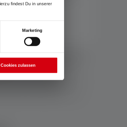
ierzu findest Du in unserer
Marketing
t nommé, les valeurs de flux lumineux (lumens/lm)
lage le plus bas. Une fonction boost (si disponible)
LED colorées, les lectures sont données avec la
Cookies zulassen
 mesure.
icle respectif ou, dans le cas de lampes avec batterie
resse suivante : https://ledlenser.com/fr-fr/infos-