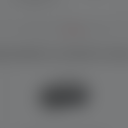
particulièrement longue des
LED.
l produit te convient le mie