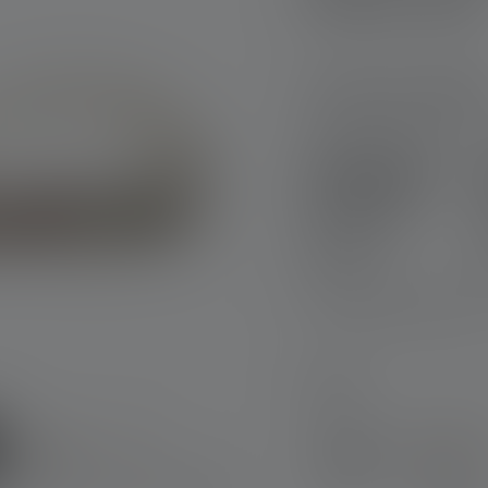
Version du produi
Lampe frontale
HF6R Signature
Edition 2023
Nr : 502885
79,90 €
Tu as besoin d'aide pou
Choisir
Couleur
Noir
Sabl