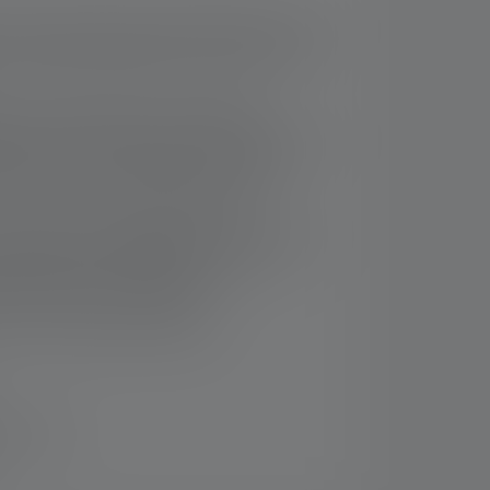
e avec puissance jusqu’à 1000 lumens, trois
d’éclairage et équipée de la lumière rouge,
ue en continu grâce à notre Digital
stem (système numérique de mise au point
ntuitif avec la molette de mise au point
ors d’immersions prolongées (IP68)
facilement rechargeables grâce au système
ue (Magnetic Charge System), avec
t des piles et de chargement
nt, confortable et ajustable
 14 jours