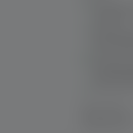
Lampe frontale fin
niveaux différents 
verte et bleue
Mise au point presq
Advanced Focus Sy
avancée) ; réglage i
Résistant à l’eau l
Puissantes piles ; 
de charge magnétiq
indicateur de l’éta
Bandeau réfléchissa
Livraison rapide
Retour gratuit sous
Paiement sécurisé