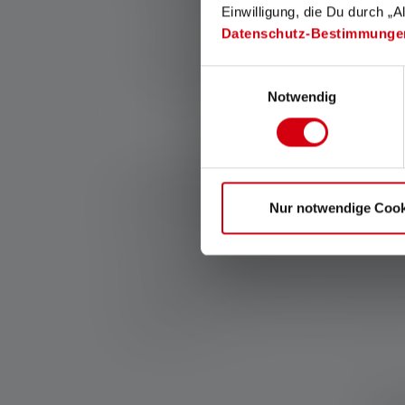
transport pratique ainsi que l'affichage de l'é
Einwilligung, die Du durch „A
Datenschutz-Bestimmunge
Fabricant:
Ledlenser GmbH & Co. KG
Kronenstraße 5-7 | 42699 Solingen | Alle
Einwilligungsauswahl
Notwendig
WEEE-Reg-No.: DE 20612570
1: Valeurs mesurées conformément à la norme ANSI/
et de portée d'éclairage (mètres/m) se réfèrent au ré
peut être utilisée plusieurs fois, mais n'est dispon
Nur notwendige Cook
lumière blanche ou la LED blanche. Si la lampe a di
2: Valeur calculée de la capacité en wattheures (Wh). 
rechargeable, à la ou aux piles contenues ici dans 
*: Garantie de 7 ans uniquement en cas d'enregistrem
service/garantie/