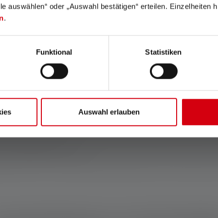
tat de la batterie et de la charge.
lle auswählen“ oder „Auswahl bestätigen“ erteilen. Einzelheiten h
n
.
magne www.ledlenser.com
Funktional
Statistiken
PLATO FL 1 dans le réglage spécifié. Si aucun réglage n'est expressémen
glage le plus lumineux et les valeurs de durée d'éclairage (heures/h) au rég
ible que pendant une courte période. Dans le cas où la lampe est équipée de 
ies
Auswahl erlauben
fférents modes d'énergie, le "mode d'économie d'énergie" est la base de la
Cela s'applique à la ou aux piles contenues dans l'état de livraison de l'art
un état complètement chargé.
ent, sinon 2 ans. Les conditions de garantie peuvent être consultées à l'ad