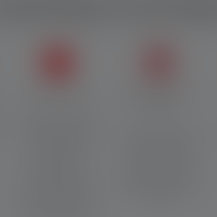
ractéristiques et technologi
Cooling Technology
Digital Advanced Focus
System
La Cooling Technology (CT)
réduit la chaleur des LED à
Notre système numérique
un niveau optimal grâce à
de mise au point avancée,
l'utilisation intelligente
dont le brevet est déposé,
d'éléments de
permet de passer sans
refroidissement. Cela
transition d'un projecteur
garantit une utilisation très
homogène à un projecteur
efficace de l'énergie, une
focalisé et revêt un design
puissance d'éclairage
fin et élégant.
accrue et une durée de vie