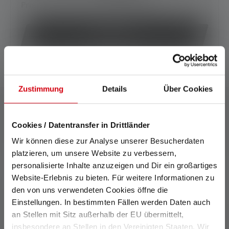
Prix TVA incluse plus frais d'expédition
Acheter
Zustimmung
Details
Über Cookies
Caractéristiques et technologies
Cookies / Datentransfer in Drittländer
Wir können diese zur Analyse unserer Besucherdaten
platzieren, um unsere Website zu verbessern,
personalisierte Inhalte anzuzeigen und Dir ein großartiges
Website-Erlebnis zu bieten. Für weitere Informationen zu
den von uns verwendeten Cookies öffne die
Magnetic Charge System
Fusion Beam
Einstellungen. In bestimmten Fällen werden Daten auch
an Stellen mit Sitz außerhalb der EU übermittelt,
Grâce au Magnetic Charge
Le faisceau de fusion permet
insbesondere an Stellen in den Vereinigten Staaten. Wir