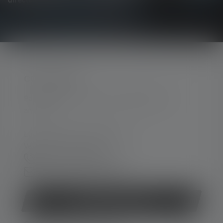
directement dans votre boîte mail.
CONTACTER
Par téléphone ou mail (nous répondons en
anglais):
Lun-Jeu. 08:00 - 16:00 heures
Ve. 08:00 - 13:00 heures
+33 1 83 64 37 60
Formulaire de contact
Rétracter le contrat