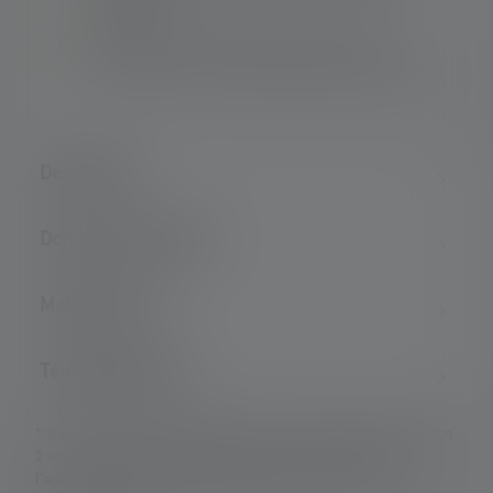
défocalisé
Protection extrêmement élevée contre la
poussière et l'eau (classe de protection IP68)
Description
Données techniques
Matériel fourni
Téléchargements
*: Garantie de 7 ans uniquement en cas d'enregistrement, sinon
2 ans. Les conditions de garantie peuvent être consultées à
l'adresse suivante : https://ledlenser.com/fr-fr/infos-