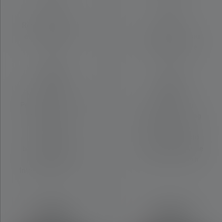
Résistance à l'eau
et à la poussière
Résistance à l'eau
IP68
et à la poussière
IP68
Matériel fourni:
Pouch Type A, USB
Matériel fourni:
Adapter 2.4A,
Magnetic Charging
14500 Li-Ion
Cable Type A,
rechargeable
Dragonne, 14500
battery 750 mAh,
Li-Ion rechargeable
Dragonne,
battery 750 mAh
Intelligent Clip Type
A
89,90 €
79,90 €