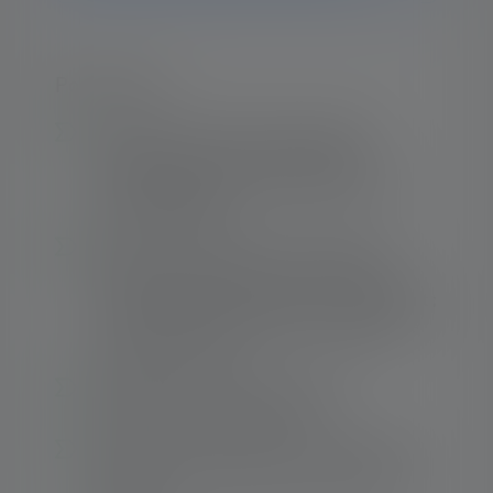
Points forts :
Lampe torche de travail compacte et
puissante avec fonctions d'éclairage
personnalisables et lumière blanc neutre
sans scintillement
Éléments de protection sur la tête de la
lampe et sur l'embout contre les chocs et
pour augmenter la résistance au glissement ;
écran frontal supplémentaire protégeant la
lentille des rayures
Résistance chimique améliorée de
l'ensemble de la lampe torche
Advanced Focus System pour une lumière
efficace et sur mesure en mode focalisé et