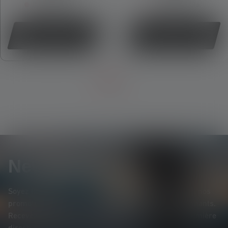
Plus disponible
Plus disponible
Acheter
Acheter
Newsletter
Soyez le premier à découvrir nos nouveaux produits, nos
promotions exclusives et nos jeux-concours passionnants.
Recevez toutes les informations sur l'univers de la lumière