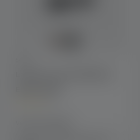
Série-P
Lampe de poche P5R Work
Edition 2020
5
Average rating of 5 out of 5 stars
Version du produit