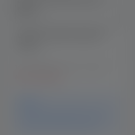
Lampe de poche P5R Work Edition 2020
89,90 €
Nr : 502185
Lampe de poche P5R Core Edition 2020
79,90 €
Nr : 502178
Tu as besoin d'aide pour choisir un modèle ?
Aller à la comparaison
Avis
Ce produit n'est plus disponible. Vous trouverez
toutes les informations et données sur cette page. Si
vous avez d'autres questions, notre équipe
d'assistance se fera un plaisir de vous aider.