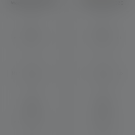
Work Edition 2020
Core Edition 2020
Distance
Distance
d'éclairage (in m)
d'éclairage (in m)
240
250
Max. Flux lumineux
Max. Flux lumineux
(in lm)
(in lm)
480
500
Matériau
Matériau
Autres plastiques
Alliage
d'aluminium