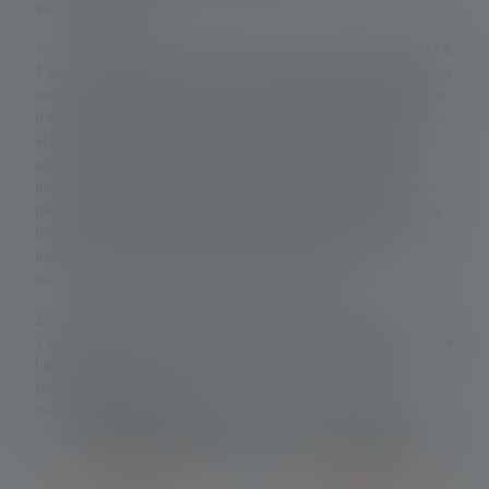
service/garantie/
1: Valeurs mesurées conformément à la norme ANSI/PLATO FL
1 dans le réglage spécifié. Si aucun réglage n'est expressément
nommé, les valeurs de flux lumineux (lumens/lm) et de portée
d'éclairage (mètres/m) se réfèrent au réglage le plus lumineux
et les valeurs de durée d'éclairage (heures/h) au réglage le
plus bas. Une fonction boost (si disponible) peut être utilisée
plusieurs fois, mais n'est disponible que pendant une courte
période. Dans le cas où la lampe est équipée de LED colorées,
les lectures sont données avec la lumière blanche ou la LED
blanche. Si la lampe a différents modes d'énergie, le "mode
d'économie d'énergie" est la base de la mesure.
2: Valeur calculée de la capacité en wattheures (Wh). Cela
s'applique à la ou aux piles contenues dans l'état de livraison de
l'article respectif ou, dans le cas de lampes avec batterie
rechargeable, à la ou aux piles contenues ici dans un état
complètement chargé.
Caractéristiques et technologies