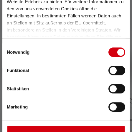
Website-Erlebnis zu bieten. Für weitere Informationen zu
den von uns verwendeten Cookies öffne die
Einstellungen. In bestimmten Fällen werden Daten auch
Accessoires
an Stellen mit Sitz außerhalb der EU übermittelt,
Skip product gallery
insbesondere an Stellen in den Vereinigten Staaten. Wir
benötigen hierzu noch Deine ausdrückliche Einwilligung,
die Du durch „Alle auswählen“ oder „Auswahl bestätigen“
Einwilligungsauswahl
erteilen. Einzelheiten hierzu findest Du in unserer
Notwendig
Datenschutz-Bestimmungen
.
Funktional
Statistiken
Marketing
Tripod Adapter Type D
Charging Station Typ