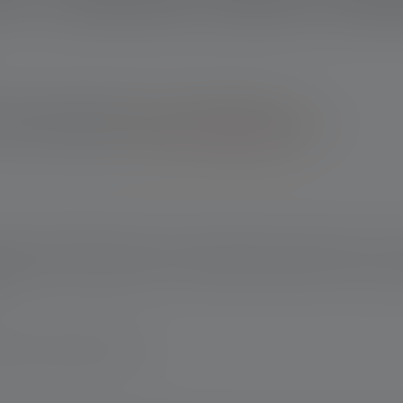
 boutique en ligne Ledlenser : 10 ans de garantie après
les achats effectués auprès d'autres revendeurs, tu bénéficies
ans après enregistrement.
*Voir nos conditions générales.
orche portable à piles est incroyable : Selon nos clients, il n'y a
dlenser C3R. Longue de 10 cm et pesant seulement 42 g, elle se 
.
magne www.ledlenser.com