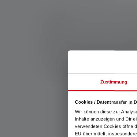
*: Garantie de 7 ans uniquement en cas d'enregistrem
service/garantie/
1: Valeurs mesurées conformément à la norme ANSI/
et de portée d'éclairage (mètres/m) se réfèrent au ré
peut être utilisée plusieurs fois, mais n'est dispon
lumière blanche ou la LED blanche. Si la lampe a di
2: Valeur calculée de la capacité en wattheures (Wh). 
rechargeable, à la ou aux piles contenues ici dans 
Zustimmung
Ca
Cookies / Datentransfer in D
Wir können diese zur Analys
Inhalte anzuzeigen und Dir e
verwendeten Cookies öffne di
EU übermittelt, insbesondere