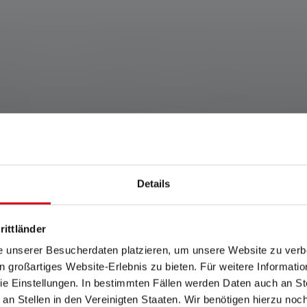
ent, sinon 2 ans. Les conditions de garantie peuvent être consultées à l'ad
PLATO FL 1 dans le réglage spécifié. Si aucun réglage n'est expressémen
glage le plus lumineux et les valeurs de durée d'éclairage (heures/h) au rég
ible que pendant une courte période. Dans le cas où la lampe est équipée de 
fférents modes d'énergie, le "mode d'économie d'énergie" est la base de la
Cela s'applique à la ou aux piles contenues dans l'état de livraison de l'art
un état complètement chargé.
Details
ractéristiques et technologi
rittländer
e unserer Besucherdaten platzieren, um unsere Website zu verbe
in großartiges Website-Erlebnis zu bieten. Für weitere Informati
e Einstellungen. In bestimmten Fällen werden Daten auch an Ste
 an Stellen in den Vereinigten Staaten. Wir benötigen hierzu no