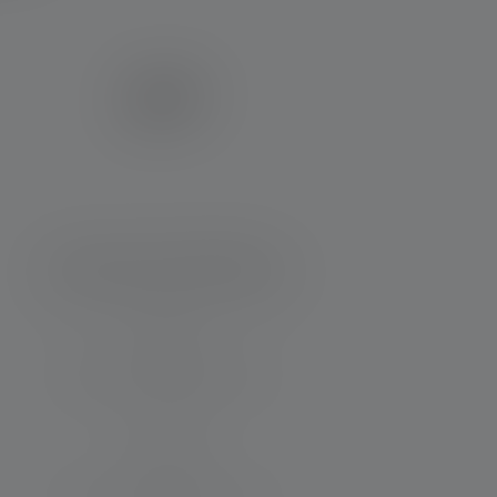
Lampe de poche C5R Classic
Distance d'éclairage (in m)
240