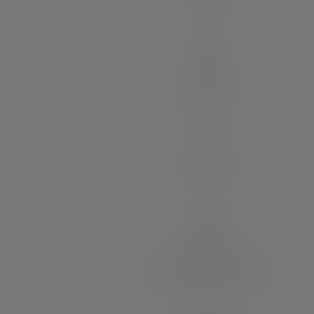
Max. Flux lumineux (in lm)
140
Matériau
Alliage d'aluminium
Résistance à l'eau et à la poussière
IP54
Matériel fourni:
1 pack de piles rechargeables,
Dragonne, Station de charge -
10440 Li-Ion