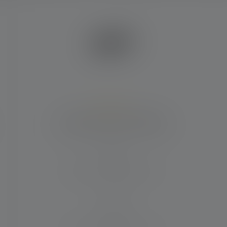
Average rating of 5 out of 5 stars
Lampe de poche C7R Classic
Distance d'éclairage (in m)
210