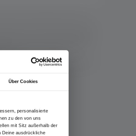
resse suivante : https://ledlenser.com/fr-fr/infos-
t nommé, les valeurs de flux lumineux (lumens/lm)
lage le plus bas. Une fonction boost (si disponible)
LED colorées, les lectures sont données avec la
 mesure.
icle respectif ou, dans le cas de lampes avec batterie
Über Cookies
es
ssern, personalisierte
onen zu den von uns
llen mit Sitz außerhalb der
ch Deine ausdrückliche