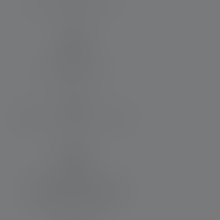
Max. Flux lumineux (in lm)
420
Matériau
Alliage d'aluminium
Résistance à l'eau et à la poussière
IP54
Matériel fourni:
1 pack de piles rechargeables
(14500), Système de charge
flottante , Dragonne