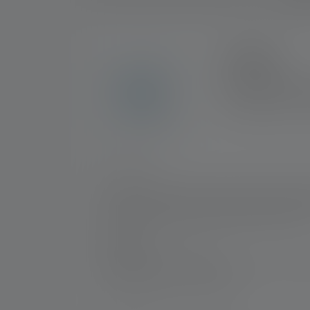
2+5 ANS
En exclusivité sur la
enregistrement. Pour 
d'une garantie de 7 
Nr :
503153
La puissance lumineuse de notre plus petite t
puisse être comparé à la puissance de la Le
projette jusqu'à 140 lm à 100 m dans la nuit
Fabricant:
Ledlenser GmbH & Co. KG
Kronenstraße 5-7 | 42699 Solingen | Alle
WEEE-Reg-No.: DE 20612570