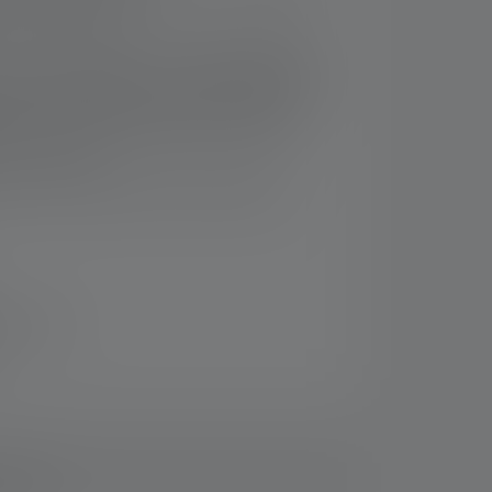
jusqu'à 100 mètres1
 jusqu'à 6 heures1 en mode le plus faible
roximité homogène et circulaire (défocalisé)
 distance nettement focalisé (focalisé) - le
ocus avec lentille réflectrice permet un
et sur mesure.
du cône de lumière d'une seule main -
 14 jours
ements