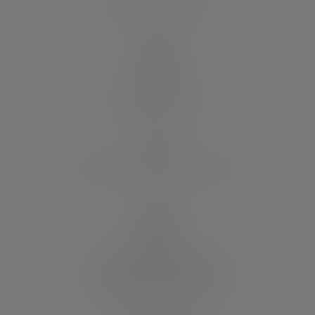
Max. Flux lumineux (in lm)
1000
Matériau
Alliage d'aluminium
Résistance à l'eau et à la poussière
IP54
Matériel fourni:
1 pack de piles rechargeables
(18650), Système de charge
flottante , Dragonne