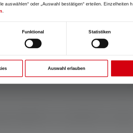
lle auswählen“ oder „Auswahl bestätigen“ erteilen. Einzelheiten h
n
.
Rapid Focus
Temperature Control
System
Rapid Focus permet un
Funktional
Statistiken
réglage rapide et
Le contrôle de la
ergonomique du faisceau
température vous protège
lumineux, même à une seule
des brûlures et la LED de la
main.
surchauffe.
ies
Auswahl erlauben
l produit te convient le mie