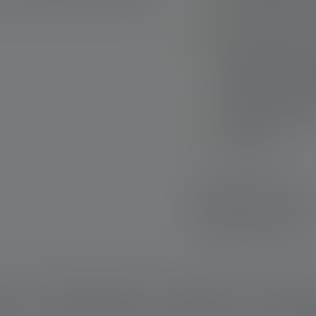
d'éclairage allant 
Longue autonomie -
De l'éclairage de p
à l'éclairage longue
système Advanced F
éclairage efficace 
Changement rapide 
Rapid Focus
Livraison rapide
Retour gratuit sous
Paiement sécurisé
ption
Données techniques
Matériel fourni
Télécharg