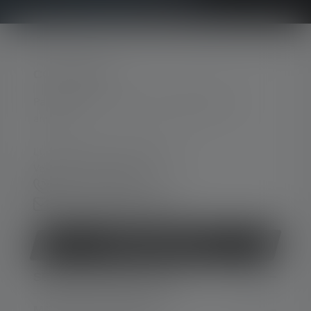
CONTACTER
Par téléphone ou mail (nous répondons en
anglais):
Lun-Jeu. 08:00 - 16:00 heures
Ve. 08:00 - 13:00 heures
+33 1 83 64 37 60
Formulaire de contact
Rétracter le contrat
SERVICE APRÈS-VENTE
MENTIONS LÉGALES