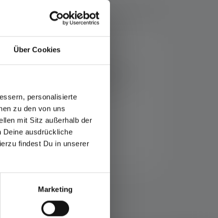
ements
Über Cookies
puchons de filtre de couleur : le rouge
re vision dans le brouillard. Le vert et le
filtre que vous voulez sur la lampe,
ssern, personalisierte
onen zu den von uns
llen mit Sitz außerhalb der
ch Deine ausdrückliche
ierzu findest Du in unserer
Marketing