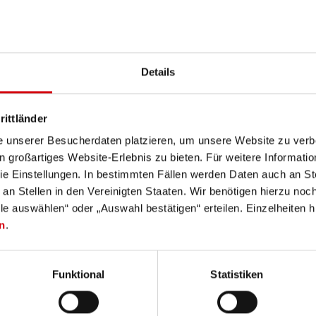
ption
Données techniques
Matériel fourni
Télécharg
Details
compose de quatre filtres de couleur - pré-montés dans quatre ca
otre vision nocturne loin du cône de lumière. Le jaune améliore vot
rittländer
aune. Le bleu rend les pistes plus visibles. Mettez simplement le 
e unserer Besucherdaten platzieren, um unsere Website zu verbe
in großartiges Website-Erlebnis zu bieten. Für weitere Informati
e Einstellungen. In bestimmten Fällen werden Daten auch an Ste
magne www.ledlenser.com
 an Stellen in den Vereinigten Staaten. Wir benötigen hierzu no
lle auswählen“ oder „Auswahl bestätigen“ erteilen. Einzelheiten h
n
.
Funktional
Statistiken