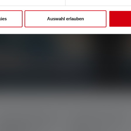
ies
Auswahl erlauben
ts, nos promotions exclusives et nos jeux-
la lumière directement dans votre boîte mail.
ERVICE APRÈS-VENTE
MENTIONS LÉGALES
on Ledlenser
CGV