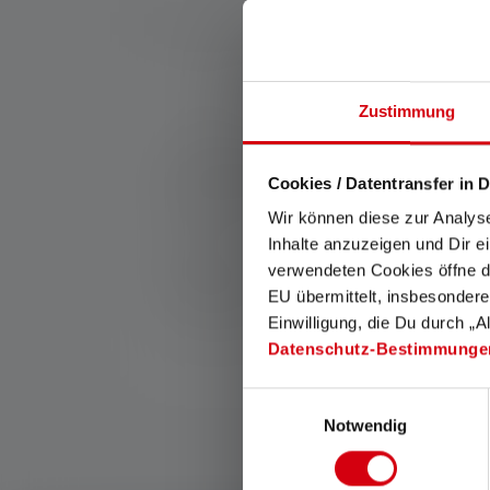
Descri
Nr :
501508
Zustimmung
Ce kit d'extension pour votre Ledlenser se 
réduit les reflets et vous aide à maintenir v
Cookies / Datentransfer in D
rouge sont idéaux pour l'observation de la f
allumez-le et le tour est joué.
Wir können diese zur Analys
Inhalte anzuzeigen und Dir e
Fabricant:
verwendeten Cookies öffne di
Ledlenser GmbH & Co. KG
Kronenstraße 5-7 | 42699 Solingen | Alle
EU übermittelt, insbesondere
Einwilligung, die Du durch „A
WEEE-Reg-No.: DE 20612570
Datenschutz-Bestimmunge
Einwilligungsauswahl
Notwendig