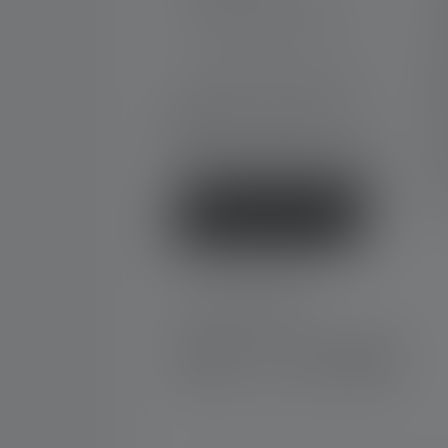
Par téléphone ou mail (nous
C
répondons en anglais):
G
N
Lun-Jeu. 08:00 - 16:00 heures
Ve. 08:00 - 13:00 heures
T
+33 1 83 64 37 60
G
Formulaire de contact
N
F
D
Rétracter le contrat
SOCIAL MEDIA
Instagram
Facebook
LinkedIn
Youtube