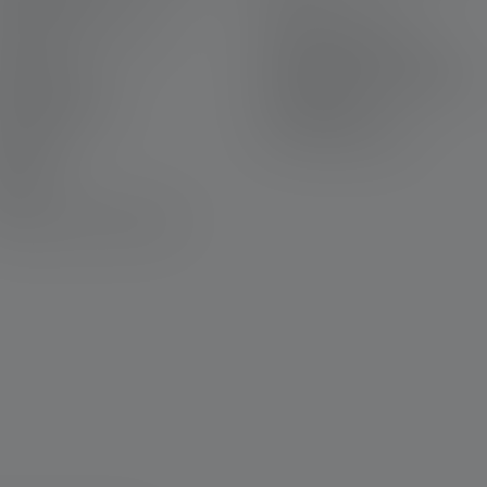
arrière chez Ledlenser
Mentions légales
arantie
Protection des données
ous contacter
Declaration On Accessibility
éléchargements
Informations
environnementales
ravure
ewsletter
AQ
éclaration de conformité