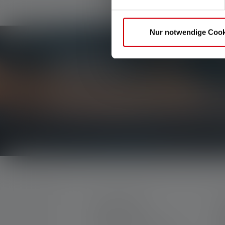
Nur notwendige Cook
Newsletter
Soyez le premier à découvrir nos nouveaux produi
concours passionnants.
Recevez toutes les informations sur l'univers de 
CONTACTER
S
M