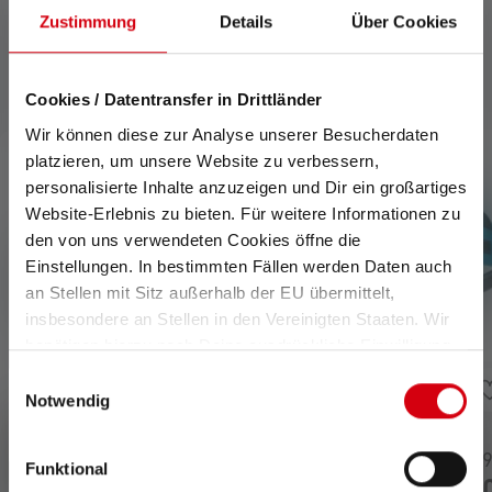
Zustimmung
Details
Über Cookies
Produits compatibles
Cookies / Datentransfer in Drittländer
Skip product gallery
Wir können diese zur Analyse unserer Besucherdaten
platzieren, um unsere Website zu verbessern,
personalisierte Inhalte anzuzeigen und Dir ein großartiges
Website-Erlebnis zu bieten. Für weitere Informationen zu
den von uns verwendeten Cookies öffne die
Einstellungen. In bestimmten Fällen werden Daten auch
an Stellen mit Sitz außerhalb der EU übermittelt,
insbesondere an Stellen in den Vereinigten Staaten. Wir
benötigen hierzu noch Deine ausdrückliche Einwilligung,
die Du durch „Alle auswählen“ oder „Auswahl bestätigen“
Einwilligungsauswahl
erteilen. Einzelheiten hierzu findest Du in unserer
Notwendig
Datenschutz-Bestimmungen
.
Average rating of 5 out of 5 stars
Average rating of 5 out 
Lampe frontale NEO9R
Lampe frontale NEO
Funktional
Disponible
Disponible