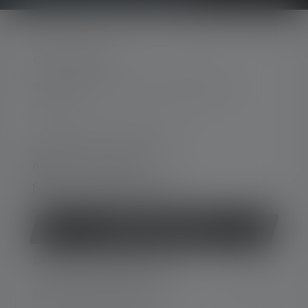
CONTACTER
Par téléphone ou mail (nous répondons en
anglais):
Lun-Jeu. 08:00 - 16:00 heures
Ve. 08:00 - 13:00 heures
+33 1 83 64 37 60
Formulaire de contact
Rétracter le contrat
SERVICE APRÈS-VENTE
MENTIONS LÉGALES