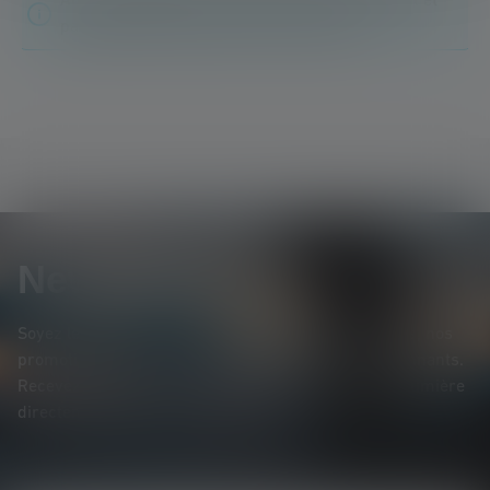
Aucune évaluation n'a été trouvée. Va de l'avant et
partage tes découvertes avec les autres.
Newsletter
Soyez le premier à découvrir nos nouveaux produits, nos
promotions exclusives et nos jeux-concours passionnants.
Recevez toutes les informations sur l'univers de la lumière
directement dans votre boîte mail.