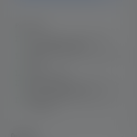
Points forts :
Autonomie optimisée, jusqu'à 60 heures1
dans le réglage le plus faible
Poids plume, ne pèse que 133 grammes avec
les piles
Gradation en continu
Angle d'éclairage toujours optimal grâce à la
tête de lampe pivotant sur 75°.
Câble spiralé flexible avec protection contre
les courbures
Description