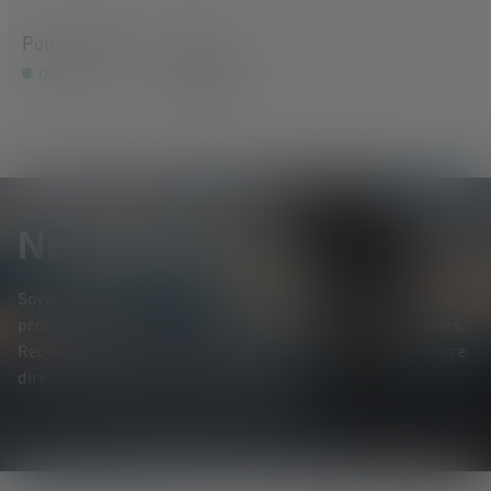
Pouch Type H
12,90 €
Disponible
Newsletter
Soyez le premier à découvrir nos nouveaux produits, nos
promotions exclusives et nos jeux-concours passionnants.
Recevez toutes les informations sur l'univers de la lumière
directement dans votre boîte mail.