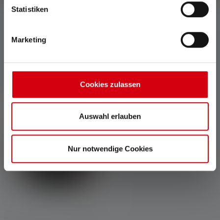
faisceau de route très
Statistiken
focalisé.
Marketing
Accessoires
Cookies zulassen
Skip product gallery
Auswahl erlauben
Nur notwendige Cookies