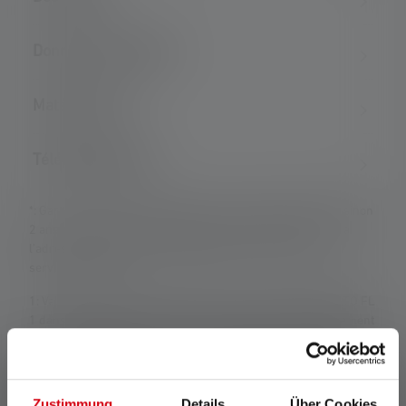
Données techniques
Matériel fourni
Téléchargements
*: Garantie de 7 ans uniquement en cas d'enregistrement, sinon
2 ans. Les conditions de garantie peuvent être consultées à
l'adresse suivante : https://ledlenser.com/fr-fr/infos-
service/garantie/
1: Valeurs mesurées conformément à la norme ANSI/PLATO FL
1 dans le réglage spécifié. Si aucun réglage n'est expressément
nommé, les valeurs de flux lumineux (lumens/lm) et de portée
d'éclairage (mètres/m) se réfèrent au réglage le plus lumineux
et les valeurs de durée d'éclairage (heures/h) au réglage le
plus bas. Une fonction boost (si disponible) peut être utilisée
Zustimmung
Details
Über Cookies