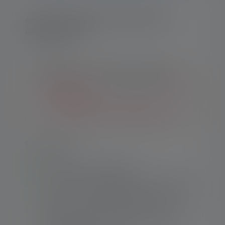
Avertissez-moi dès que le produit sera de
nouveau en stock.
Ton e-mail
En envoyant ce formulaire, j'accepte les
Conditions générales
ainsi que les
Politique de
confidentialité
.
Me prévenir des nouveaux stocks
Points forts :
Économique et écologique
Flexible : elle peut également être alimentée
par trois piles alcalines AAA (Micro, 1,5 V)
Bonne puissance d'éclairage : jusqu'à 120
mètres1 avec un flux lumineux pouvant