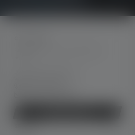
CONTACTER
Par téléphone ou mail (nous répondons en
anglais):
Lun-Jeu. 08:00 - 16:00 heures
Ve. 08:00 - 13:00 heures
+33 1 83 64 37 60
Formulaire de contact
Rétracter le contrat
SERVICE