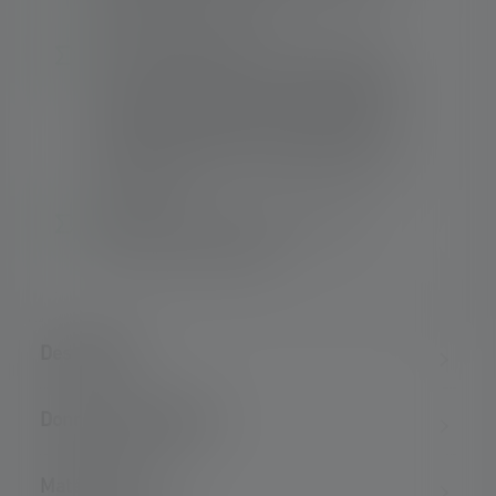
atteindre 200 lumens1
De l'éclairage de proximité homogène et
circulaire (défocalisé) à l'éclairage longue
distance nettement focalisé (focalisé) : le
système Advanced Focus avec lentille
réflectrice permet un éclairage efficace et
sur mesure.
Maintien optimal : bandeau avec face
intérieure caoutchoutée
Description
Données techniques
Matériel fourni