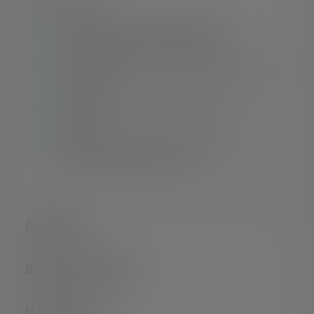
Technologie chip-on-board pour une
répartition uniforme de la lumière
Rechargeable via un port USB en seulement
3,5 heures1
Fixation flexible avec aimant, crochet et
support
Éclairage optimal du chantier grâce au
mécanisme de basculement
Description
Données techniques
Matériel fourni