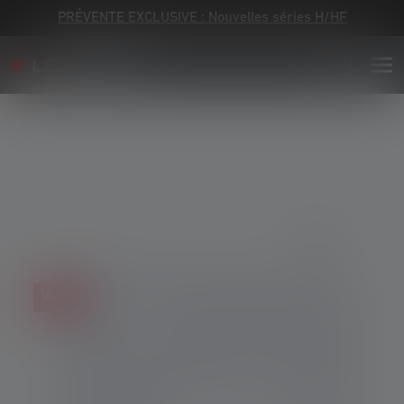
PRÉVENTE EXCLUSIVE : Nouvelles séries H/HF
Skip image gallery
Vente