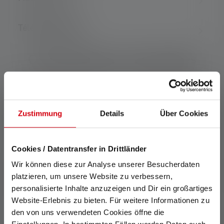
Téléchargements
Caractéristiques et technologies
Zustimmung
Details
Über Cookies
Clip de fixation
Aimont
Cookies / Datentransfer in Drittländer
Wir können diese zur Analyse unserer Besucherdaten
Grâce au clip pratique, vous
L'aimant fixe votre lampe
platzieren, um unsere Website zu verbessern,
pouvez fixer votre Ledlenser
partout où vous en avez
personalisierte Inhalte anzuzeigen und Dir ein großartiges
partout où vous en avez
besoin.
Website-Erlebnis zu bieten. Für weitere Informationen zu
besoin.
den von uns verwendeten Cookies öffne die