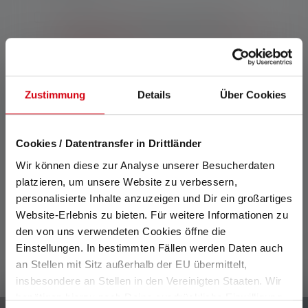
En envoyant ce formulaire, j'accepte les
Conditions générales
ainsi que les
Politique de
confidentialité
.
Me prévenir des nouveaux stocks
Zustimmung
Details
Über Cookies
Description
Cookies / Datentransfer in Drittländer
Wir können diese zur Analyse unserer Besucherdaten
Données techniques
platzieren, um unsere Website zu verbessern,
personalisierte Inhalte anzuzeigen und Dir ein großartiges
Website-Erlebnis zu bieten. Für weitere Informationen zu
Matériel fourni
den von uns verwendeten Cookies öffne die
Einstellungen. In bestimmten Fällen werden Daten auch
an Stellen mit Sitz außerhalb der EU übermittelt,
insbesondere an Stellen in den Vereinigten Staaten. Wir
benötigen hierzu noch Deine ausdrückliche Einwilligung,