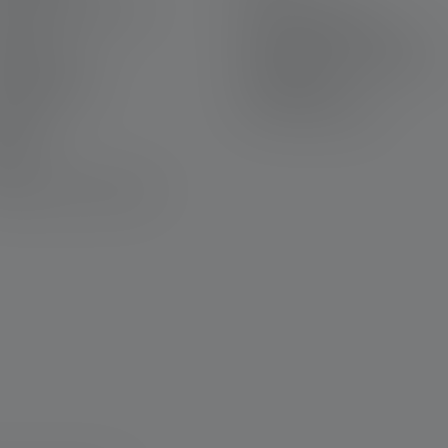
rrière chez Ledlenser
Mentions légales
rantie
Protection des données
us contacter
Declaration On Accessibility
léchargements
Informations
environnementales
avure
wsletter
Q
laration de conformité