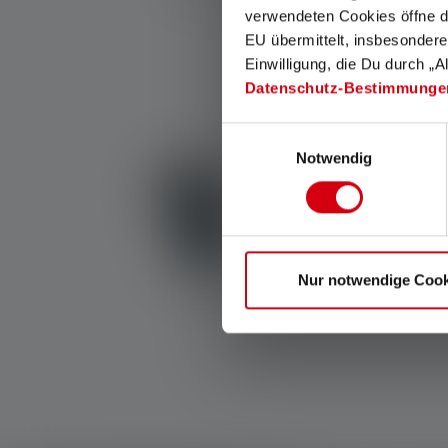
Couleurs
verwendeten Cookies öffne di
EU übermittelt, insbesondere
Einwilligung, die Du durch „A
Disponible
Datenschutz-Bestimmunge
Einwilligungsauswahl
Notwendig
Vous ne savez pas 
Répondez à quelques questio
Nur notwendige Cook