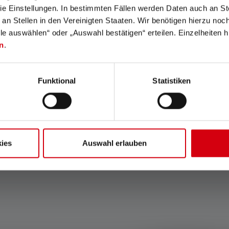
e Einstellungen. In bestimmten Fällen werden Daten auch an Ste
 an Stellen in den Vereinigten Staaten. Wir benötigen hierzu no
36.90 CHF
lle auswählen“ oder „Auswahl bestätigen“ erteilen. Einzelheiten h
24.90 CHF
n
.
Funktional
Statistiken
quelle lampe torche est faite pour vous ?
ns rapides et trouvez la lampe torche idéale pour vos besoins.
ies
Auswahl erlauben