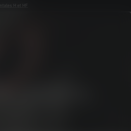
tales H et HF
tales H et HF
ce