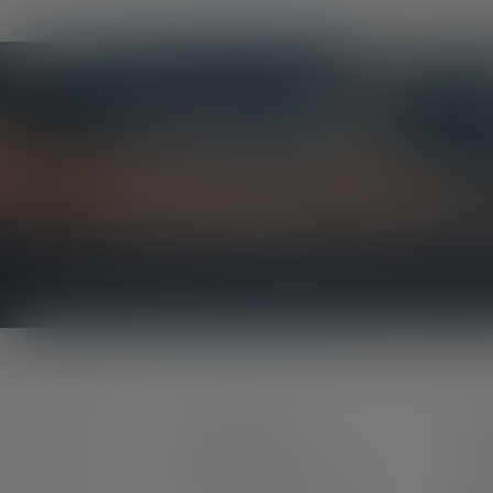
Le Newsletter
Soyez le premier à découvrir nos nouveaux produi
concours passionnants.
Recevez toutes les informations sur l'univers de 
CONTACTER
S
Mo
Par téléphone ou mail (nous