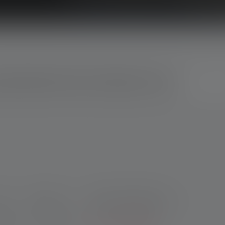
quelle lampe torche est faite pour vous ?
ns rapides et trouvez la lampe torche idéale pour vos besoins.
I
Couleur
Distance d'éclairage