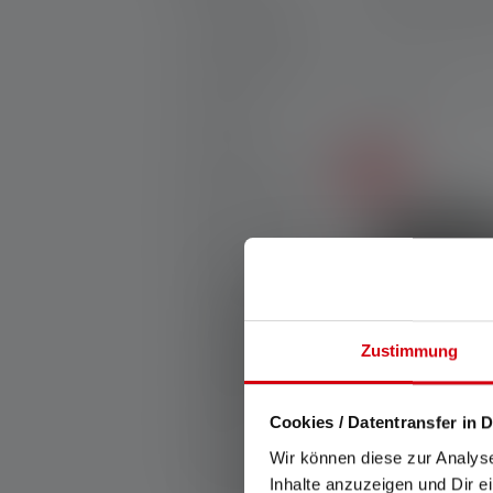
Max. Flux lumi
Lampes Frontales
Lampes de Travail
1 Produit
Lanternes
Accessoires
Vente
Nouveaux Produits
Sets de produits
Produits gratifiables
25th Anniversary
Zustimmung
Idées cadeaux
Produits en promotion
Cookies / Datentransfer in D
Outlet
Wir können diese zur Analys
Flexible Wallet
Pièces de rechange
Inhalte anzuzeigen und Dir e