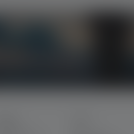
ts, nos promotions exclusives et nos jeux-
la lumière directement dans votre boîte mail.
ERVICE
LEGAL
n Ledlenser
CGV