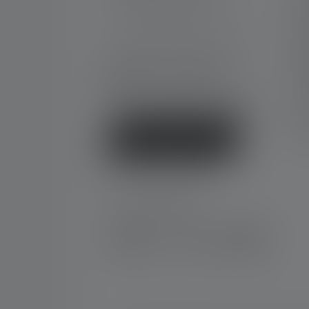
Ca
répondons en anglais):
Ga
No
Lun-Jeu. 08:00 - 16:00 heures
Ve. 08:00 - 13:00 heures
Té
+49 212 5948 150
Gr
Formulaire de contact
Ne
FA
Déc
Rétracter le contrat
SOCIAL MEDIA
Instagram
Facebook
LinkedIn
Youtube