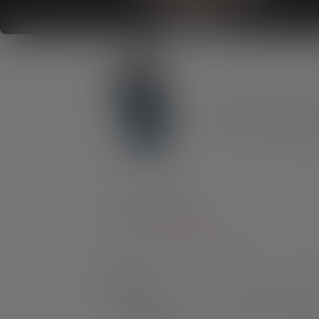
Vous ne savez pas 
Répondez à quelques questio
Produits
Lampes torches
Lampes Portefeuille Légers
Produits
Prix
CR
Lampes torches