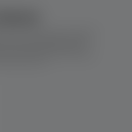
chasse
t, pour réussir sa chasse, il faut non seulement
torche pour chasseurs adaptée, qui fournit la
r le succès de la chasse. C'est pourquoi la
en plus de la lumière blanche, qui est à peine
lampe de chasse à LED.