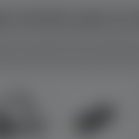
s torches pour la 
us avez besoin d'un équipement et d'accessoires adaptés. En effe
cret. Voir, mais ne pas être vu, tel est le mot d'ordre. Une lampe 
bscurité sur la cachette ou dans le couvert, est donc décisive pou
ipée d'une LED multicolore qui émet une lumière rouge et verte 
fs et les sangliers. Découvrez maintenant les avantages d'une 