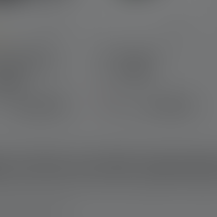
ating of 5 out of 5 stars
frontale HF8R
Powerbank Flex7
re Edition 2023
Couleurs
s
bl
Plus
169.00 CHF
59.90 CHF
disponible
 torche est-elle importan
la chasse pour identifier et surmonter les dangers et les obstacle
se sont les suivants :