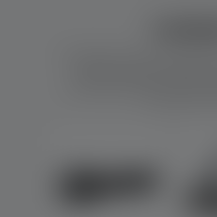
Lampe
Pour traquer le cerf noir ou le cerf élaphe, vo
être patient, mais aussi savoir se faire dis
lumière la plus discrète possible dans l'o
meilleure lampe torche pour la chasse est équ
remarquée par les cer
Skip product gallery