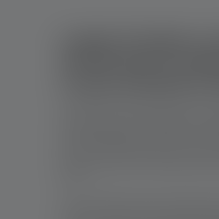
Lampe frontale ou
torche pour la chas
ce qui convient le
Particulièrement pratique et légère ou puissa
souvent le cas, le choix d'une lampe torche d
besoins individuels. Si vous chassez à vue et so
une plus grande distance, optez pour une lamp
Grâce à un cône de lumière très concentré et 
élevée, vous pouvez voir clairement la proie, 
éloigné.
Si vous avez besoin d'avoir les mains libres 
votre arme, rechercher des accessoires ou dét