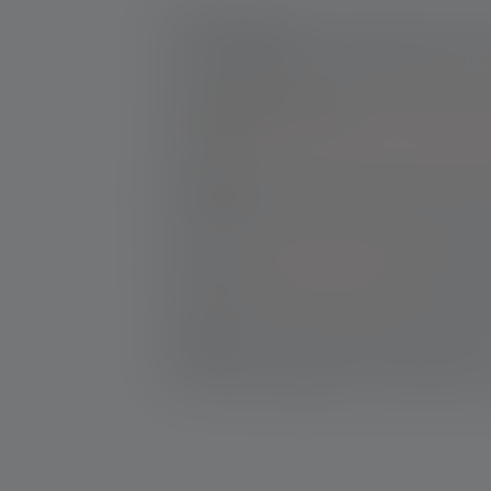
Cône de lumière
: Le cône lumineux d'une 
au point réglable permettant de passer d'u
Température de couleur
: Une lumière plu
brume.
Pour en savoir plus sur les lampe
Robustesse
: Une bonne lampe torche de ch
être étanche à l'eau et à la poussière af
Poids
: Une
lampe torche légère
est avanta
modèles lourds de plus de 300 grammes so
Utilisation
: la meilleure lampe torche pour
passer d'un réglage à l'autre rapidement 