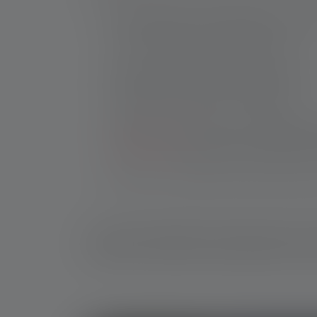
Pour l'orientation : la lampe torche de cha
sa lumière rouge qui protège les yeux.
Observation du gibier sans dérangement : 
l'effrayer avec la lumière de la lampe.
Manipulation des armes : Le nettoyage, le
lampe frontale
suffisamment lumineuse est 
Après le tir, la lampe torche aide le chass
En résumé, l'utilisation d'une lampe de chasse 
d'éclairer le chemin lors de l'ascension vers u