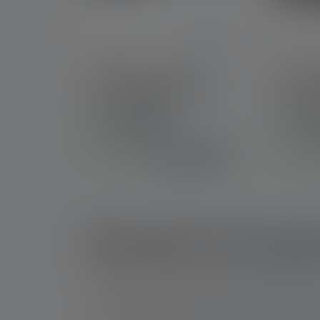
Average rating of 4.3 out of 5 stars
Average r
Lampe de poche P6R
Lampe 
Core QC Edition 2021
Signatu
Couleurs
Couleur
Disponibl
Disponi
109.00 CHF
e
e
Pourquoi une lampe
Une
lampe torche
est un outil indispensable à 
Les avantages d'une lampe torche pour la chas