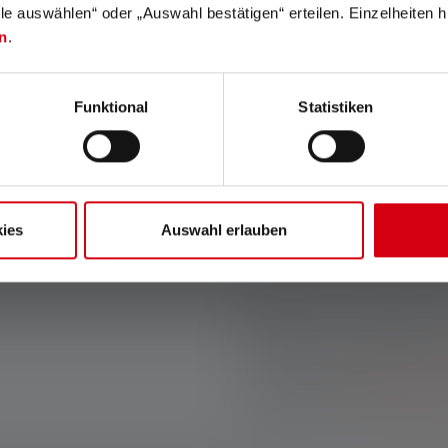
lle auswählen“ oder „Auswahl bestätigen“ erteilen. Einzelheiten h
luminosité et du cône d
n
.
chasse à LED doit avoir
Durée d'éclairage
: Que l
Funktional
Statistiken
des piles ou une batterie
durée d'éclairage afin de
convient donc de prêter 
l'on peut obtenir avec u
lampe de chasse doit fou
ies
Auswahl erlauben
toute la durée de la chas
Conseil
: si vous êtes toujou
il vaut la peine d'investir da
boîtiers d'énergie portables 
place pour des
piles recharg
disposent d'un port USB-C p