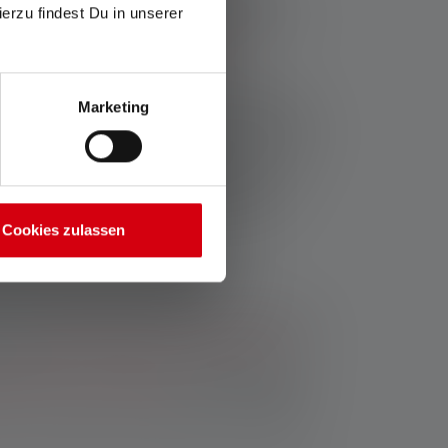
ierzu findest Du in unserer
e lumière produit. Une bonne lampe torche de
 une
portée d'au moins 100 mètres
.
a lampe torche de chasse soit alimentée par
Marketing
 rechargeable, il est crucial d'avoir une longue
 ne pas laisser le chasseur dans l'obscurité. Il
attention à la durée d'éclairage maximale que
ne seule charge. D'après l'expérience, une
rnir de la lumière pendant toute la nuit ou
Cookies zulassen
se.
rs à court d'énergie pendant vos déplacements,
ns une
batterie externe ou une boîte à piles
. Les
de Ledlenser sont étanches et offrent de la
eables et/ou des batteries
. Selon le modèle, ils
our votre lampe de chasse LED rechargeable.