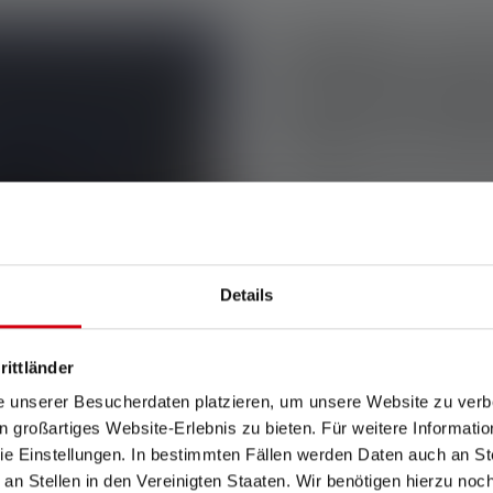
Quelles son
caractérist
lampe torch
Aperçu des principales condi
pour la chasse :
Luminosité
: Une lampe t
moins 200 à 300 lumens.
Details
100 mètres ou plus, une
être plus performante. I
dépasser les 500 lumens,
rittländer
aveuglés pendant la chas
e unserer Besucherdaten platzieren, um unsere Website zu verbe
d'une fonction de gradat
in großartiges Website-Erlebnis zu bieten. Für weitere Informati
luminosité en lumens.
e Einstellungen. In bestimmten Fällen werden Daten auch an Ste
 an Stellen in den Vereinigten Staaten. Wir benötigen hierzu no
Portée
: La portée d'une