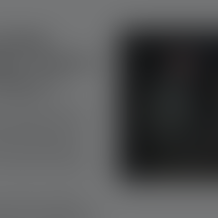
 lampe
se : Qu'est-
 mieux ?
nte et robuste ? Comme c'est
e chasse dépend de vos
uhaitez éclairer le gibier à
e torche à longue portée.
à une portée lumineuse
même depuis un siège élevé et
pour charger ou décharger
erminer votre position sur la