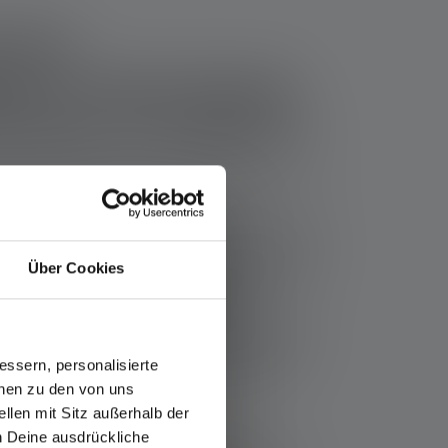
t les
iques d'une bonne
e pour la chasse ?
tions que doit remplir une bonne lampe torche
orche de chasse doit avoir une luminosité d'au
 Pour une portée lumineuse élevée de plus de
Über Cookies
 lampe torche pour chasseurs peut également
mportant : il n'est pas recommandé de
 afin que les autres chasseurs ne soient pas
se. la lampe torche doit également disposer
ssern, personalisierte
ion qui permet de régler individuellement la
onen zu den von uns
llen mit Sitz außerhalb der
ch Deine ausdrückliche
 lampe torche pour la chasse dépend de la