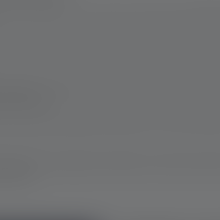
sse est nécessaire pour s'orienter dans l'obscurité et peut égalem
une lampe torche pour chasseurs et forestiers permet d'observer 
 réglage et le rechargement de l'arme sont également indispensa
un outil utile.
eur à traquer sa proie dans les sous-bois et à suivre les traces d
permet de suivre le gibier sans l'effrayer, d'accroître la sécurit
n mirador.