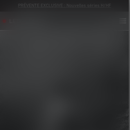
PRÉVENTE EXCLUSIVE : Nouvelles séries H/HF