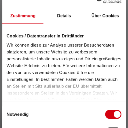
protégeons les ressources naturelles et
ré...
Zustimmung
Details
Über Cookies
Cookies / Datentransfer in Drittländer
Wir können diese zur Analyse unserer Besucherdaten
L’ENSEMBLE DE LA SÉRIE P
platzieren, um unsere Website zu verbessern,
personalisierte Inhalte anzuzeigen und Dir ein großartiges
Website-Erlebnis zu bieten. Für weitere Informationen zu
den von uns verwendeten Cookies öffne die
Einstellungen. In bestimmten Fällen werden Daten auch
an Stellen mit Sitz außerhalb der EU übermittelt,
insbesondere an Stellen in den Vereinigten Staaten. Wir
benötigen hierzu noch Deine ausdrückliche Einwilligung,
die Du durch „Alle auswählen“ oder „Auswahl bestätigen“
Einwilligungsauswahl
erteilen. Einzelheiten hierzu findest Du in unserer
Notwendig
Datenschutz-Bestimmungen
.