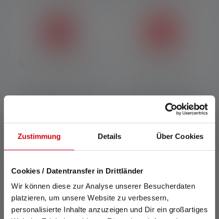
Smart Light Technology
Emergency Light
La technologie de la lumière
Cette fonction transforme
intelligente vous permet de
votre lampe de poche en
programmer facilement
lampe de secours : si le
votre gamme de fonctions
courant est coupé alors que
individuelles grâce à
votre Ledlenser est sur la
Zustimmung
Details
Über Cookies
différentes combinaisons de
base de chargement, elle
boutons et d'interrupteurs.
s'allumera
automatiquement.
Cookies / Datentransfer in Drittländer
Wir können diese zur Analyse unserer Besucherdaten
platzieren, um unsere Website zu verbessern,
personalisierte Inhalte anzuzeigen und Dir ein großartiges