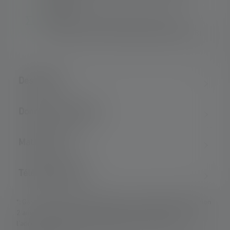
défocalisé
Protection extrêmement élevée contre la
poussière et l'eau (classe de protection IP68)
Description
Données techniques
Matériel fourni
Téléchargements
*: Garantie de 7 ans uniquement en cas d'enregistrement, sinon
2 ans. Les conditions de garantie peuvent être consultées à
l'adresse suivante : https://ledlenser.com/fr-fr/infos-