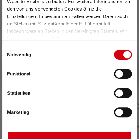
Website-Erlebnis zu bieten. Für weitere Informationen zu
den von uns verwendeten Cookies öffne die
Einstellungen. In bestimmten Fällen werden Daten auch
Accessoires
an Stellen mit Sitz außerhalb der EU übermittelt,
Skip product gallery
insbesondere an Stellen in den Vereinigten Staaten. Wir
benötigen hierzu noch Deine ausdrückliche Einwilligung,
die Du durch „Alle auswählen“ oder „Auswahl bestätigen“
Einwilligungsauswahl
erteilen. Einzelheiten hierzu findest Du in unserer
Notwendig
Datenschutz-Bestimmungen
.
Funktional
Statistiken
Marketing
Tripod Adapter Type D
Charging Station Typ