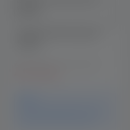
Lampe de poche P5R Work Edition 2020
94.90 CHF
Nr : 502185
Lampe de poche P5R Core Edition 2020
86.90 CHF
Nr : 502178
Besoin d'aide pour trouver le bon produit ?
Aller à la comparaison
Avis
Ce produit n'est plus disponible. Vous trouverez
toutes les informations et données sur cette page. Si
vous avez d'autres questions, notre équipe
d'assistance se fera un plaisir de vous aider.