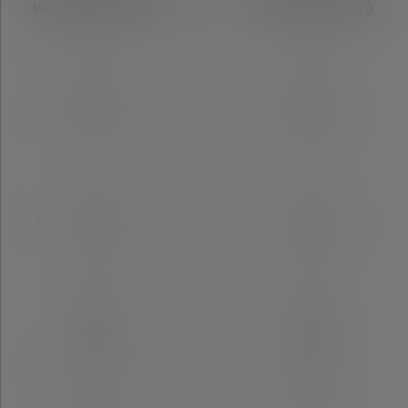
Work Edition 2020
Core Edition 2020
Distance
Distance
d'éclairage (en m)
d'éclairage (en m)
240
250
Max. Flux lumineux
Max. Flux lumineux
(en lm)
(en lm)
480
500
Matériau
Matériau
Autres plastiques
Alliage
d'aluminium