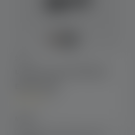
Série-P
Lampe de poche P5R Work
Edition 2020
5
Average rating of 5 out of 5 stars
Modèle