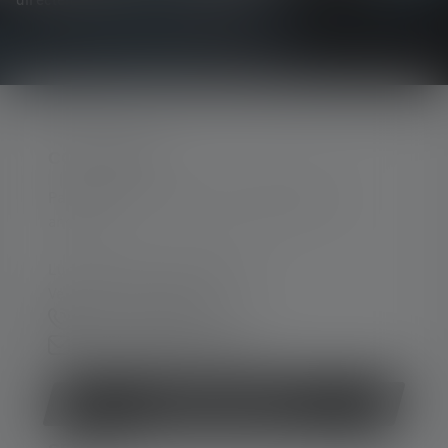
directement dans votre boîte mail.
CONTACTER
Par téléphone ou mail (nous répondons en
anglais):
Lun-Jeu. 08:00 - 16:00 heures
Ve. 08:00 - 13:00 heures
+49 212 5948 150
Formulaire de contact
Rétracter le contrat