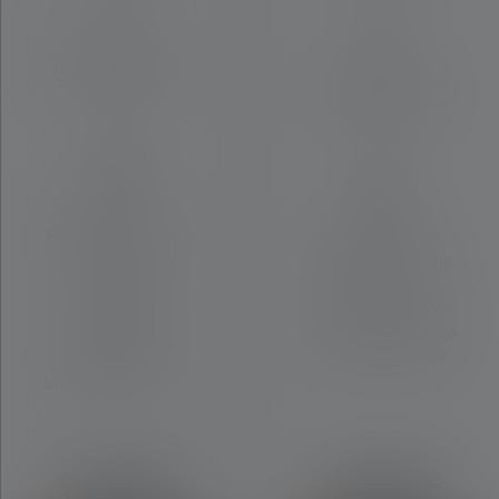
Résistance à l'eau
et à la poussière
Résistance à l'eau
IP68
et à la poussière
IP68
Matériel fourni:
Pouch Type A, USB
Matériel fourni:
Adapter 2.4A,
Magnetic Charging
14500 Li-Ion
Cable Type A,
rechargeable
Dragonne, 14500
battery 750 mAh,
Li-Ion rechargeable
Dragonne,
battery 750 mAh
Intelligent Clip Type
A
94.90 CHF
86.90 CHF