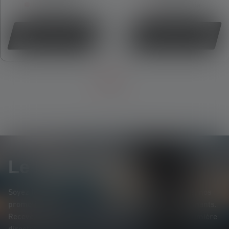
Plus disponible
Plus disponible
Acheter
Acheter
Le Newsletter
Soyez le premier à découvrir nos nouveaux produits, nos
promotions exclusives et nos jeux-concours passionnants.
Recevez toutes les informations sur l'univers de la lumière