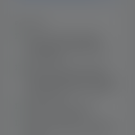
Points forts :
Lampe torche de travail compacte et
puissante avec fonctions d'éclairage
personnalisables et lumière blanc neutre
sans scintillement
Éléments de protection sur la tête de la
lampe et sur l'embout contre les chocs et
pour augmenter la résistance au glissement ;
écran frontal supplémentaire protégeant la
lentille des rayures
Résistance chimique améliorée de
l'ensemble de la lampe torche
Advanced Focus System pour une lumière
efficace et sur mesure en mode focalisé et