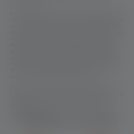
service/garantie/
1: Valeurs mesurées conformément à la norme ANSI/PLATO FL
1 dans le réglage spécifié. Si aucun réglage n'est expressément
nommé, les valeurs de flux lumineux (lumens/lm) et de portée
d'éclairage (mètres/m) se réfèrent au réglage le plus lumineux
et les valeurs de durée d'éclairage (heures/h) au réglage le
plus bas. Une fonction boost (si disponible) peut être utilisée
plusieurs fois, mais n'est disponible que pendant une courte
période. Dans le cas où la lampe est équipée de LED colorées,
les lectures sont données avec la lumière blanche ou la LED
blanche. Si la lampe a différents modes d'énergie, le "mode
d'économie d'énergie" est la base de la mesure.
2: Valeur calculée de la capacité en wattheures (Wh). Cela
s'applique à la ou aux piles contenues dans l'état de livraison de
l'article respectif ou, dans le cas de lampes avec batterie
rechargeable, à la ou aux piles contenues ici dans un état
complètement chargé.
Caractéristiques et technologies