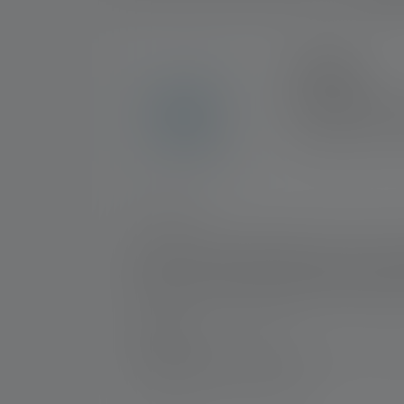
2+5 ANS
En exclusivité sur la
enregistrement. Pour 
d'une garantie de 7 
Nr :
502183
La P2R Work est probablement l'un des plus p
légère, mais brille avec des valeurs en lume
tout moment, de sorte qu'elle est toujours
petite aide irremplaçable dans le travail quo
Fabricant:
Ledlenser GmbH & Co. KG
Kronenstraße 5-7 | 42699 Solingen | Alle
WEEE-Reg-No.: DE 20612570