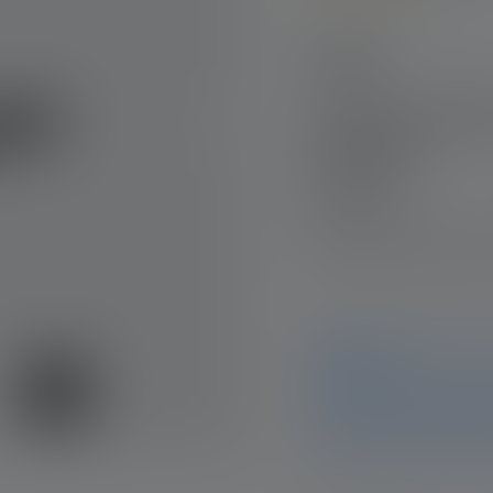
Average rating of 5 out o
Modèle
Lampe de poche P2R
Edition 2020
Nr : 502183
42.90 CHF
Besoin d'aide pour trouv
Avis
Ce produit n'est plus disp
et données sur cette page.
équipe d'assistance se fer