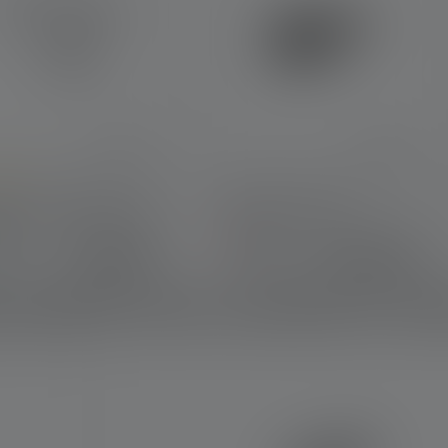
e rating of 4.5 out of 5 stars
tic Charging Cable
USB Car Charger
 A
Bientôt
7.90 CHF
10.90 CHF
onible
disponible
 produit vous convient le mi