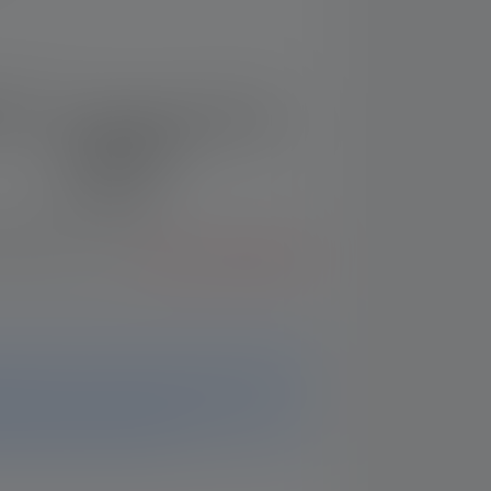
f 5 stars
 Work
Lampe de poche P2R Core
Edition 2020
Nr : 502176
31.90 CHF
er le bon produit ?
Aller à la comparaison
onible. Vous trouverez toutes les informations
 Si vous avez d'autres questions, notre
a un plaisir de vous aider.