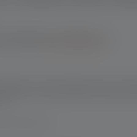
 boutique en ligne Ledlenser : 10 ans de garantie après
les achats effectués auprès d'autres revendeurs, tu bénéficies
ans après enregistrement.
*Voir nos conditions générales.
etits outils qu'un artisan devrait toujours avoir avec lui. La la
ns élevées. Grâce à son clip, la lampe stylo peut être facilement
 à portée de main. Le système Advanced Focus et le système de 
tidien.
magne www.ledlenser.com