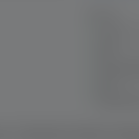
Points forts :
Lampe stylo ultra-c
au travail
Lumière blanc neut
(CRI 80)
Système Advanced F
mesure en mode foc
Clip pratique pour 
pantalon
Le système Magneti
la lampe sans avoir
ption
Données techniques
Matériel fourni
Télécharg