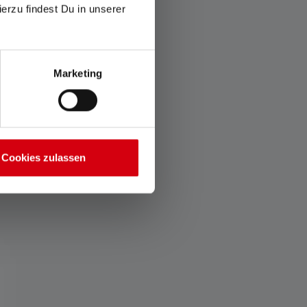
ierzu findest Du in unserer
Marketing
Cookies zulassen