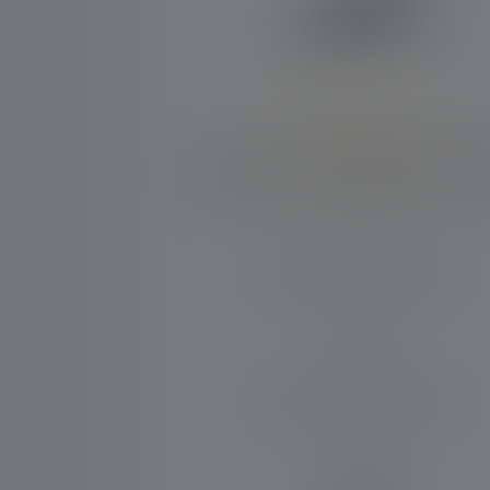
Average rating of 5 out of 5 stars
Lampe de poche P2R Work Edition
Distance d'éclairage (en m)
90
Max. Flux lumineux (en lm)
110