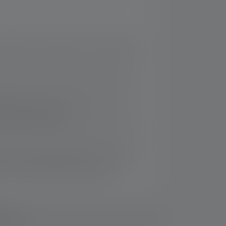
ompacte et robuste pour une utilisation
re avec un rendu des couleurs naturel
ocus pour une lumière efficace et sur
alisé et défocalisé
l'accrocher à la poche de chemise ou de
c Charge robuste permet de recharger
 recours à de petits connecteurs.
ements