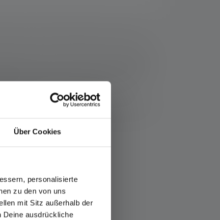
resse suivante : https://ledlenser.com/fr-fr/infos-
t nommé, les valeurs de flux lumineux (lumens/lm)
lage le plus bas. Une fonction boost (si disponible)
LED colorées, les lectures sont données avec la
 mesure.
icle respectif ou, dans le cas de lampes avec batterie
es
Über Cookies
ssern, personalisierte
onen zu den von uns
llen mit Sitz außerhalb der
ch Deine ausdrückliche