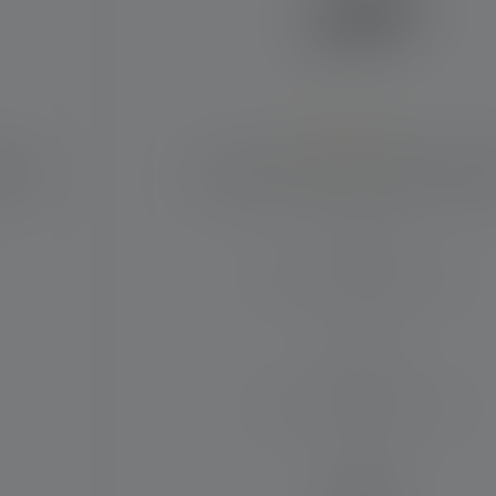
Average rating of 3.5 out of 5 stars
 2020
Lampe de poche P2R Core Edition 
Distance d'éclairage (en m)
65
Max. Flux lumineux (en lm)
120