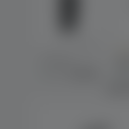
Averag
Pouch Type D
Magne
Type
10.90 CHF
Disponible
Disp
Quel
Skip product gallery