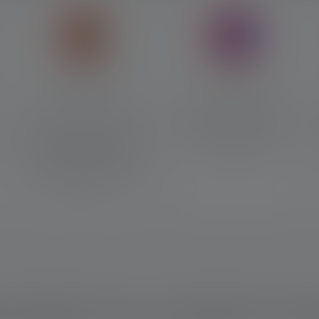
Lumière verte
Lumière bleue
La lumière verte est souvent
La lumière bleue améliore la
utilisée pour la chasse ou
visibilité des liquides dans
l'observation générale des
l'obscurité.
animaux, car les animaux
sauvages la perçoivent à
peine.
 produit vous convient le mi