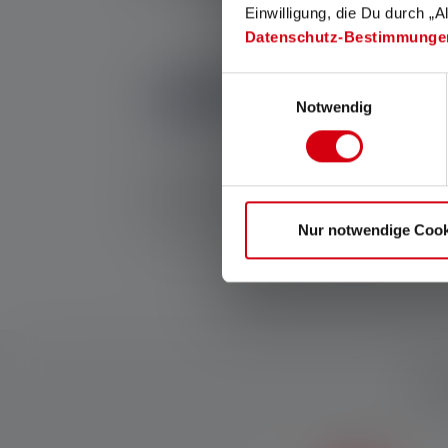
Einwilligung, die Du durch „A
Datenschutz-Bestimmunge
Einwilligungsauswahl
Notwendig
1x
Lampe frontale
1x
Lampe de poche
KIDLED4R
(
20.90 CHF
)
KIDBEAM4
(
20.90 CHF
)
Nur notwendige Cook
Ca