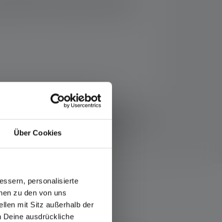
et spécifiques aux enfants, comme le clip
sation sous la surveillance directe d'un
t nommé, les valeurs de flux lumineux (lumens/lm)
lage le plus bas. Une fonction boost (si disponible)
LED colorées, les lectures sont données avec la
Über Cookies
 mesure.
ssern, personalisierte
onen zu den von uns
llen mit Sitz außerhalb der
ch Deine ausdrückliche