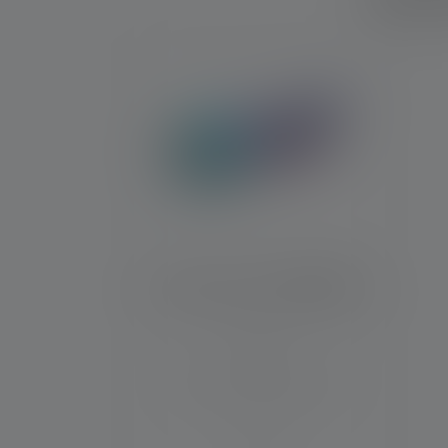
Skip product gallery
Lampe de poche KIDBEAM4
Distance d'éclairage (en
m)
12