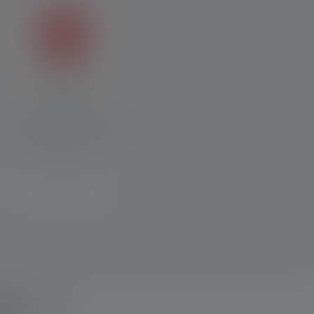
Clip de fixation
Grâce au clip pratique, vous
pouvez fixer votre Ledlenser
partout où vous en avez
besoin.
eux ?