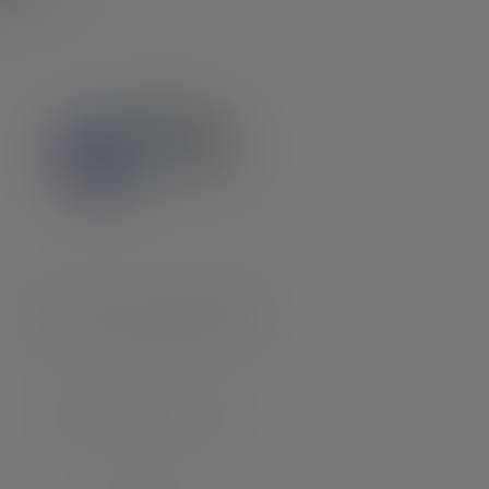
Lampe frontale KIDLED4R
Distance d'éclairage (en m)
9