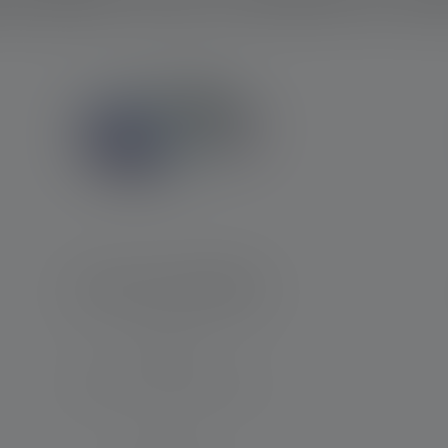
Lampe frontale KIDLED2
Distance d'éclairage (en m)
9