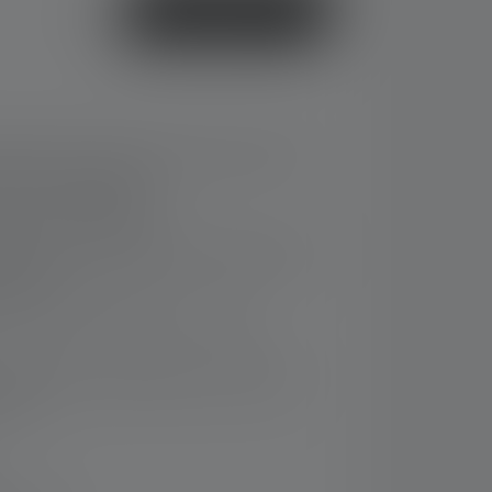
ou
Acheter
e blanche, lumière rouge, lumière verte et
fonction clignotante
à piles verrouillable
 avec effet d'éblouissement réduit pour les
 enfants
che pour la fixation (p. ex. sur les
: extinction automatique au bout de 20
tiver)