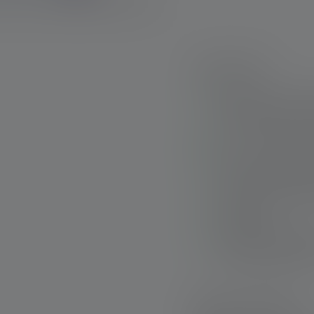
Points forts :
Polyvalent : lumièr
lumière bleue avec 
Sûr : compartiment 
Astucieux : optique
yeux sensibles des
Pratique : clip de po
vêtements)
Économie d'énergie 
minutes (facile à ac
Livraison rapide