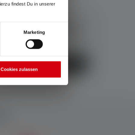
ierzu findest Du in unserer
41.80 CHF
Avantage prix du set :
35.44 CHF
Marketing
Prix TVA incluse plus frais d'expédition
Acheter
Cookies zulassen
es