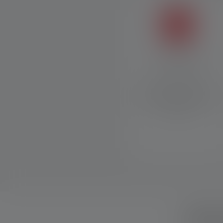
Lumière rouge
La lumière rouge a la
capacité de préserver la
vision nocturne naturelle de
l'œil humain.
Quel