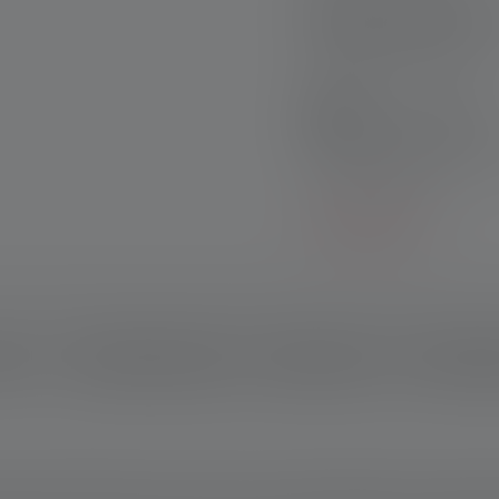
Retour gratuit sous
Paiement sécurisé
Sets de produits :
Découvrez nos sets excl
l'achat individuel !
En savoir plus
ption
Données techniques
Matériel fourni
Télécharg
ec leurs propres yeux et avec leur propre lumière. En route pou