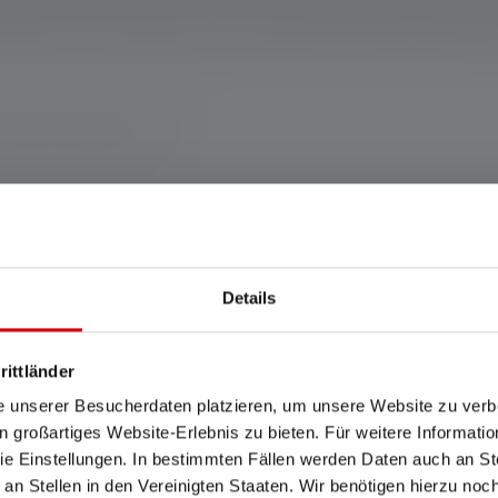
leurs différentes et convainc par ses caractéristiques pratiques 
ttention : ne convient pas aux enfants de moins de 36 mois. Utili
magne www.ledlenser.com
PLATO FL 1 dans le réglage spécifié. Si aucun réglage n'est expressémen
glage le plus lumineux et les valeurs de durée d'éclairage (heures/h) au rég
ible que pendant une courte période. Dans le cas où la lampe est équipée de 
Details
fférents modes d'énergie, le "mode d'économie d'énergie" est la base de la
rittländer
e unserer Besucherdaten platzieren, um unsere Website zu verbe
in großartiges Website-Erlebnis zu bieten. Für weitere Informati
 « Aventure »
e Einstellungen. In bestimmten Fällen werden Daten auch an Ste
 an Stellen in den Vereinigten Staaten. Wir benötigen hierzu no