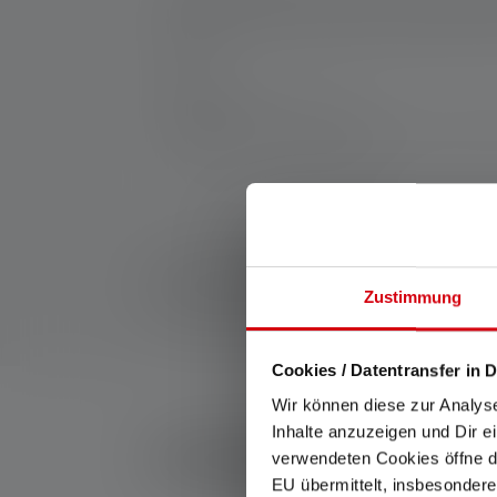
torche Kidbeam4, elle éclaire en quatre cou
intégré ou la fonction d'arrêt automatique. A
adulte.
Fabricant:
Ledlenser GmbH & Co. KG
Kronenstraße 5-7 | 42699 Solingen | Alle
WEEE-Reg-No.: DE 20612570
1: Valeurs mesurées conformément à la norme ANSI/
et de portée d'éclairage (mètres/m) se réfèrent au ré
peut être utilisée plusieurs fois, mais n'est dispon
Zustimmung
lumière blanche ou la LED blanche. Si la lampe a di
Cookies / Datentransfer in D
Wir können diese zur Analys
Inhalte anzuzeigen und Dir e
Kit de lampes pour enfants
verwendeten Cookies öffne di
EU übermittelt, insbesondere