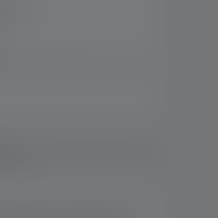
 14 jours
usifs et faites des économies par rapport à
ements
r l'exploration avec la première lampe