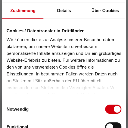
Zustimmung
Details
Über Cookies
Cookies / Datentransfer in Drittländer
Wir können diese zur Analyse unserer Besucherdaten
platzieren, um unsere Website zu verbessern,
personalisierte Inhalte anzuzeigen und Dir ein großartiges
Website-Erlebnis zu bieten. Für weitere Informationen zu
0 de 0 évaluations
den von uns verwendeten Cookies öffne die
Einstellungen. In bestimmten Fällen werden Daten auch
Average rating of 0 out of 5 stars
an Stellen mit Sitz außerhalb der EU übermittelt,
Donnez une évaluation !
insbesondere an Stellen in den Vereinigten Staaten. Wir
benötigen hierzu noch Deine ausdrückliche Einwilligung,
Partage ton expérience du produit avec d'autres clients.
die Du durch „Alle auswählen“ oder „Auswahl bestätigen“
Einwilligungsauswahl
Écrire une évaluation !
erteilen. Einzelheiten hierzu findest Du in unserer
Notwendig
Datenschutz-Bestimmungen
.
Funktional