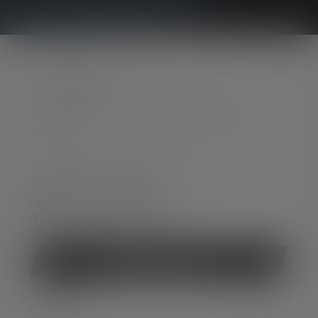
CONTACTER
Par téléphone ou mail (nous répondons en
anglais):
Lun-Jeu. 08:00 - 16:00 heures
Ve. 08:00 - 13:00 heures
+49 212 5948 150
Formulaire de contact
Rétracter le contrat
SERVICE