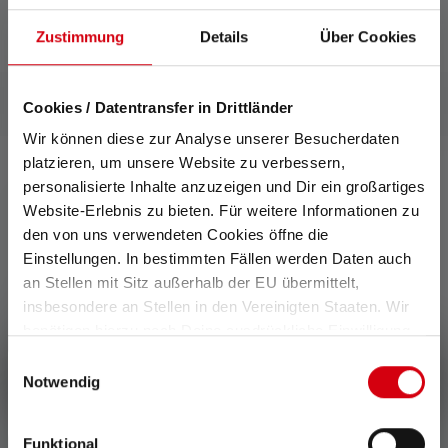
Zustimmung
Details
Über Cookies
Cookies / Datentransfer in Drittländer
Wir können diese zur Analyse unserer Besucherdaten
platzieren, um unsere Website zu verbessern,
personalisierte Inhalte anzuzeigen und Dir ein großartiges
Website-Erlebnis zu bieten. Für weitere Informationen zu
0 de 0 évaluations
den von uns verwendeten Cookies öffne die
Einstellungen. In bestimmten Fällen werden Daten auch
Average rating of 0 out of 5 stars
an Stellen mit Sitz außerhalb der EU übermittelt,
Donnez une évaluation !
insbesondere an Stellen in den Vereinigten Staaten. Wir
benötigen hierzu noch Deine ausdrückliche Einwilligung,
Partage ton expérience du produit avec d'autres clients.
die Du durch „Alle auswählen“ oder „Auswahl bestätigen“
Einwilligungsauswahl
Écrire une évaluation !
erteilen. Einzelheiten hierzu findest Du in unserer
Notwendig
Datenschutz-Bestimmungen
.
Funktional