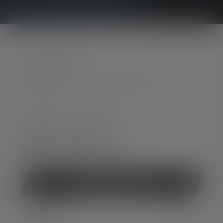
CONTACTER
Par téléphone ou mail (nous répondons en
anglais):
Lun-Jeu. 08:00 - 16:00 heures
Ve. 08:00 - 13:00 heures
+49 212 5948 150
Formulaire de contact
Rétracter le contrat
SERVICE