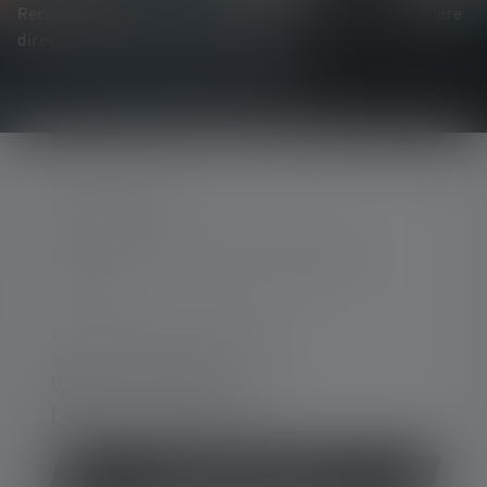
Recevez toutes les informations sur l'univers de la lumière
directement dans votre boîte mail.
CONTACTER
Par téléphone ou mail (nous répondons en
anglais):
Lun-Jeu. 08:00 - 16:00 heures
Ve. 08:00 - 13:00 heures
+49 212 5948 150
Formulaire de contact
Rétracter le contrat