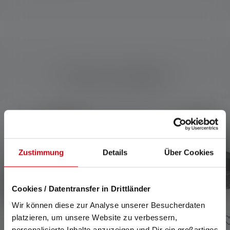
Produits compatibles
Skip product gallery
Zustimmung
Details
Über Cookies
Cookies / Datentransfer in Drittländer
Wir können diese zur Analyse unserer Besucherdaten
platzieren, um unsere Website zu verbessern,
personalisierte Inhalte anzuzeigen und Dir ein großartiges