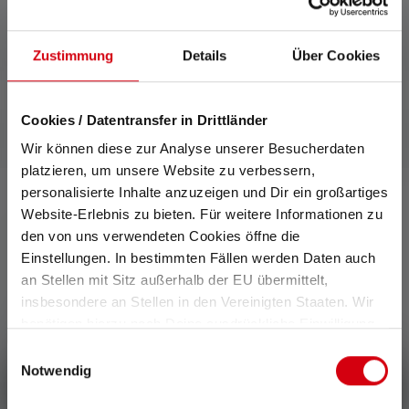
Zustimmung
Details
Über Cookies
Cookies / Datentransfer in Drittländer
Wir können diese zur Analyse unserer Besucherdaten
platzieren, um unsere Website zu verbessern,
personalisierte Inhalte anzuzeigen und Dir ein großartiges
Website-Erlebnis zu bieten. Für weitere Informationen zu
den von uns verwendeten Cookies öffne die
0 de 0 évaluations
Einstellungen. In bestimmten Fällen werden Daten auch
an Stellen mit Sitz außerhalb der EU übermittelt,
Average rating of 0 out of 5 stars
insbesondere an Stellen in den Vereinigten Staaten. Wir
Donnez une évaluation !
benötigen hierzu noch Deine ausdrückliche Einwilligung,
die Du durch „Alle auswählen“ oder „Auswahl bestätigen“
Einwilligungsauswahl
Partage ton expérience du produit avec d'autres clients.
erteilen. Einzelheiten hierzu findest Du in unserer
Notwendig
Écrire une évaluation !
Datenschutz-Bestimmungen
.