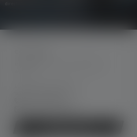
directement dans votre boîte mail.
CONTACTER
Par téléphone ou mail (nous répondons en
anglais):
Lun-Jeu. 08:00 - 16:00 heures
Ve. 08:00 - 13:00 heures
+49 212 5948 150
Formulaire de contact
Rétracter le contrat