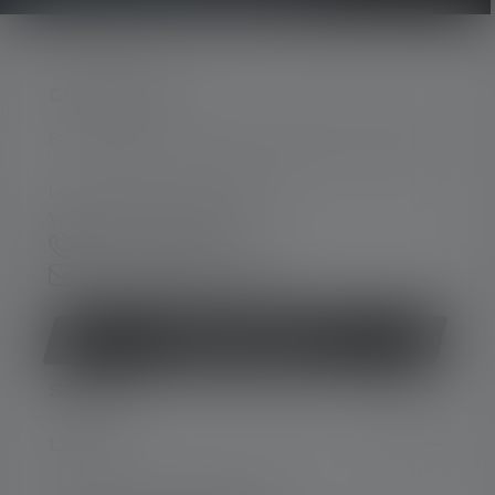
CONTACTER
Par téléphone ou mail (nous répondons en anglais):
Lun-Jeu. 08:00 - 16:00 heures
Ve. 08:00 - 13:00 heures
+49 212 5948 150
Formulaire de contact
Rétracter le contrat
SERVICE
LEGAL