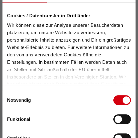
Lampe de travail W7R Work
Cookies / Datentransfer in Drittländer
Couleurs
Wir können diese zur Analyse unserer Besucherdaten
94.90 CHF
Disponible
platzieren, um unsere Website zu verbessern,
personalisierte Inhalte anzuzeigen und Dir ein großartiges
Website-Erlebnis zu bieten. Für weitere Informationen zu
den von uns verwendeten Cookies öffne die
Einstellungen. In bestimmten Fällen werden Daten auch
an Stellen mit Sitz außerhalb der EU übermittelt,
insbesondere an Stellen in den Vereinigten Staaten. Wir
benötigen hierzu noch Deine ausdrückliche Einwilligung,
die Du durch „Alle auswählen“ oder „Auswahl bestätigen“
Einwilligungsauswahl
erteilen. Einzelheiten hierzu findest Du in unserer
Notwendig
Datenschutz-Bestimmungen
.
Funktional
Projecteur AF12C Work