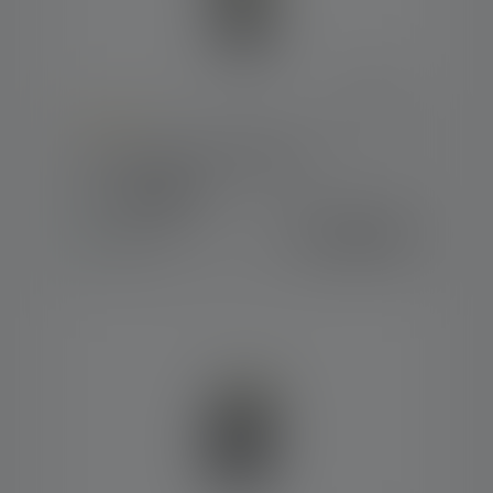
Average rating of 4 out of 5 stars
Lampe de travail W6R Work
Couleurs
76.90 CHF
Disponible