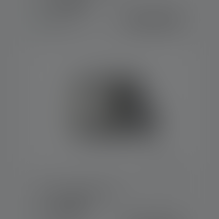
Couleurs
369.00 CHF
Disponible
Projecteur AF8R Work
Couleurs