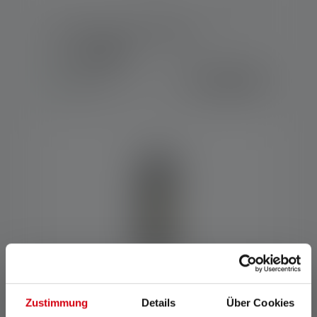
Lampe de travail W5R Work
Couleurs
64.90 CHF
Disponible
Zustimmung
Details
Über Cookies