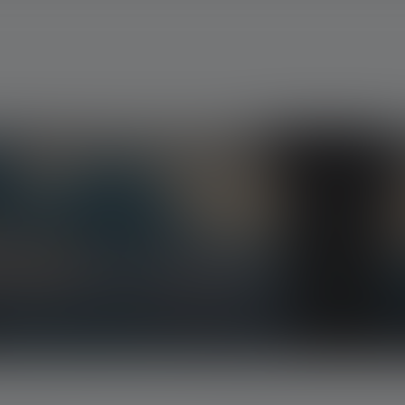
ts, nos promotions exclusives et nos jeux-
la lumière directement dans votre boîte mail.