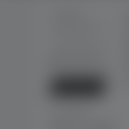
CONTACTER
S
M
Par téléphone ou mail (nous
C
répondons en anglais):
G
N
Lun-Jeu. 08:00 - 16:00 heures
Ve. 08:00 - 13:00 heures
T
+33 1 83 64 37 60
G
Formulaire de contact
N
F
D
Rétracter le contrat
SOCIAL MEDIA
Instagram
Facebook
LinkedIn
Youtube