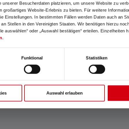
e unserer Besucherdaten platzieren, um unsere Website zu verbe
in großartiges Website-Erlebnis zu bieten. Für weitere Informati
e Einstellungen. In bestimmten Fällen werden Daten auch an Ste
 an Stellen in den Vereinigten Staaten. Wir benötigen hierzu no
lle auswählen“ oder „Auswahl bestätigen“ erteilen. Einzelheiten h
n
.
Aucune évaluation n'a été trouvée. Va de l'avan
les autres.
Funktional
Statistiken
n !
 avec
ies
Auswahl erlauben