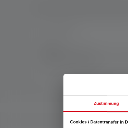
Nr :
SP500897_RC
Fabricant:
Ledlenser GmbH & Co. KG
Kronenstraße 5-7 | 42699 Solingen | Alle
WEEE-Reg-No.: DE 20612570
Zustimmung
Cookies / Datentransfer in D