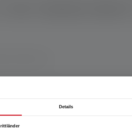
Description
Données techniques
Matériel fourni
magne www.ledlenser.com
Details
rittländer