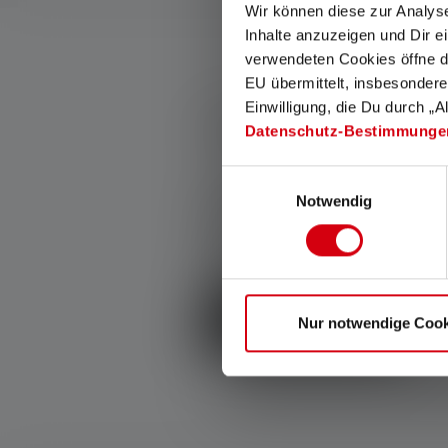
Wir können diese zur Analys
Inhalte anzuzeigen und Dir e
verwendeten Cookies öffne di
EU übermittelt, insbesondere
Einwilligung, die Du durch „A
0 de 0 évaluations
Datenschutz-Bestimmunge
Einwilligungsauswahl
Average rating of 0 out of 5 stars
Notwendig
Donnez une évaluatio
Partage ton expérience du produit
d'autres clients.
Écrire une évaluation !
Nur notwendige Cook