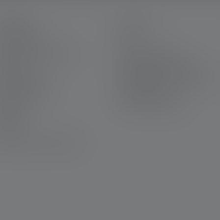
ERVICE
LEGAL
on Ledlenser
CGV
arrière chez Ledlenser
Mentions légales
arantie
Protection des données
ous contacter
Declaration On Accessibility
éléchargements
Informations
environnementales
ravure
ewsletter
AQ
éclaration de conformité