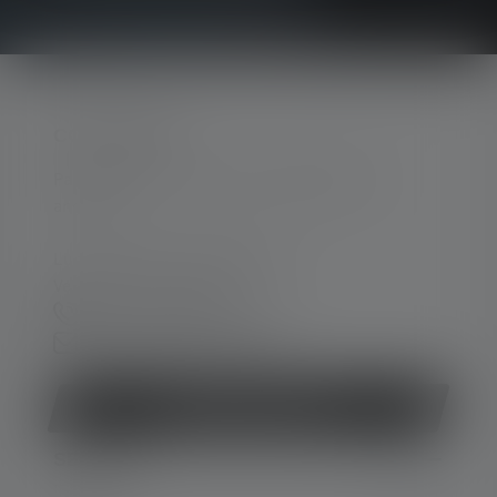
CONTACTER
Par téléphone ou mail (nous répondons en
anglais):
Lun-Jeu. 08:00 - 16:00 heures
Ve. 08:00 - 13:00 heures
+33 1 83 64 37 60
Formulaire de contact
Rétracter le contrat
SERVICE