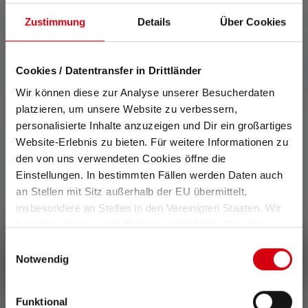
Zustimmung
Details
Über Cookies
Cookies / Datentransfer in Drittländer
Wir können diese zur Analyse unserer Besucherdaten
platzieren, um unsere Website zu verbessern,
personalisierte Inhalte anzuzeigen und Dir ein großartiges
Website-Erlebnis zu bieten. Für weitere Informationen zu
0 de 0 évaluations
den von uns verwendeten Cookies öffne die
Einstellungen. In bestimmten Fällen werden Daten auch
an Stellen mit Sitz außerhalb der EU übermittelt,
Average rating of 0 out of 5 stars
Donnez une évaluation !
insbesondere an Stellen in den Vereinigten Staaten. Wir
benötigen hierzu noch Deine ausdrückliche Einwilligung,
Partage ton expérience du produit avec d'autres clients.
die Du durch „Alle auswählen“ oder „Auswahl bestätigen“
Einwilligungsauswahl
erteilen. Einzelheiten hierzu findest Du in unserer
Écrire une évaluation !
Notwendig
Datenschutz-Bestimmungen
.
Funktional