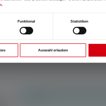
n
.
Funktional
Statistiken
re à angle droit
R
Variantes de
299,00 €
onibl
359,00 €
ies
Auswahl erlauben
Aucune évaluation n'a été trouvée. Va de l'avan
les autres.
n !