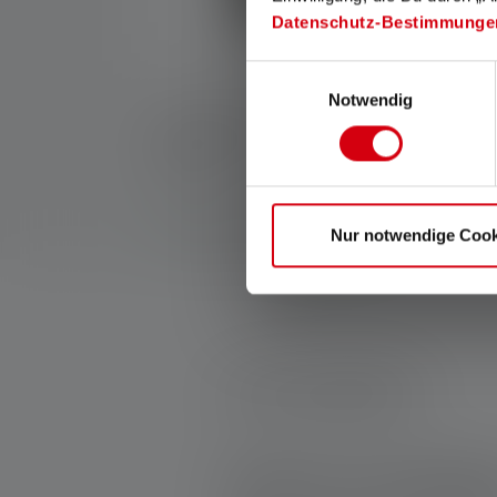
Datenschutz-Bestimmunge
Einwilligungsauswahl
Notwendig
Lumière à angle droit
Lumiè
EXC7R
EXC7
Disp
299,00 €
Disponible
e
Nur notwendige Cook
0 de 0 évaluations
Average rating of 0 out of 5 stars
Donnez une évaluatio