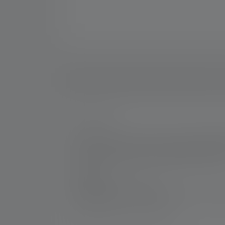
Nr :
502409
Nous voulons nous assurer que votre EXC7R e
permet un processus de charge facile et fiabl
portée de main pour vos prochaines missio
Fabricant:
Ledlenser GmbH & Co. KG
Kronenstraße 5-7 | 42699 Solingen | Alle
WEEE-Reg-No.: DE 20612570