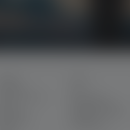
ts, nos promotions exclusives et nos jeux-
la lumière directement dans votre boîte mail.
ERVICE
LEGAL
on Ledlenser
CGV
arrière chez Ledlenser
Mentions légales
arantie
Protection des données
ous contacter
Declaration On Accessibility
éléchargements
Informations
environnementales
ravure