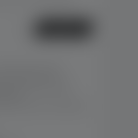
i de livraison : 2-5 jours ouvrables
ou
Acheter
clairage à angle droit EXC7R
ension d'entrée de 12 V à 24 V
230 V non inclus dans la livraison,
éf. 502407)
proval, approuvé pour l'installation dans