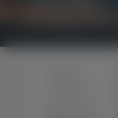
Soyez le premier à découvrir nos nouveaux produi
concours passionnants.
Recevez toutes les informations sur l'univers de 
CONTACTER
S
M
Par téléphone ou mail (nous
C
répondons en anglais):
G
N
Lun-Jeu. 08:00 - 16:00 heures
Ve. 08:00 - 13:00 heures
T
+33 1 83 64 37 60
G