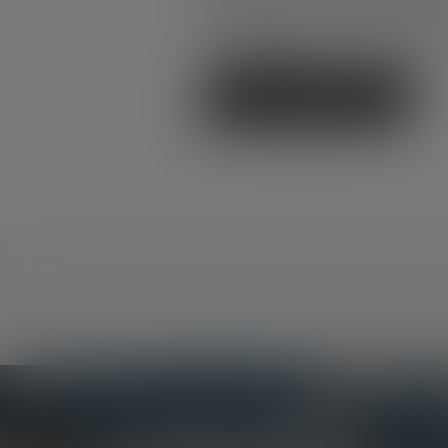
Partage ton expérience du produit
d'autres clients.
Écrire une évaluation !
Le Newsletter