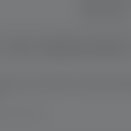
Retour gratuit sous
Paiement sécurisé
Description
Données techniques
Matériel fourni
st toujours prête et fonctionnelle. Notre station de charge prat
e. Une fois votre travail terminé, vous pouvez ranger la lampe à a
ns.
magne www.ledlenser.com