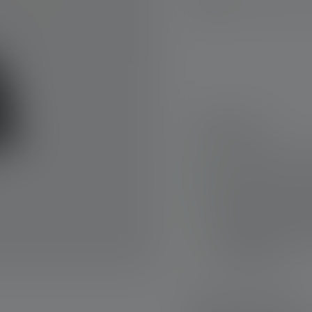
Disponible, déla
Points forts :
Compatible avec l'é
Convient pour une t
Bloc d'alimentation 
disponible en kit (r
Avec la marque e-ap
les véhicules
Livraison rapide