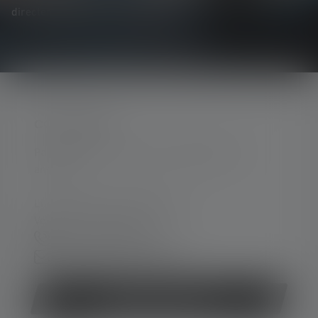
directement dans votre boîte mail.
CONTACTER
Par téléphone ou mail (nous répondons en
anglais):
Lun-Jeu. 08:00 - 16:00 heures
Ve. 08:00 - 13:00 heures
+33 1 83 64 37 60
Formulaire de contact
Rétracter le contrat