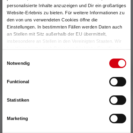
personalisierte Inhalte anzuzeigen und Dir ein großartiges
Website-Erlebnis zu bieten. Für weitere Informationen zu
den von uns verwendeten Cookies öffne die
Einstellungen. In bestimmten Fällen werden Daten auch
an Stellen mit Sitz außerhalb der EU übermittelt,
insbesondere an Stellen in den Vereinigten Staaten. Wir
benötigen hierzu noch Deine ausdrückliche Einwilligung,
Average rating of 5 out of 5 stars
Lampe de poche MT14
die Du durch „Alle auswählen“ oder „Auswahl bestätigen“
Einwilligungsauswahl
129,00 €
erteilen. Einzelheiten hierzu findest Du in unserer
Notwendig
99,90 €
Disponible
Datenschutz-Bestimmungen
.
Funktional
0 de 0 évaluations
Statistiken
Marketing
Average rating of 0 out of 5 stars
Donnez une évaluation !