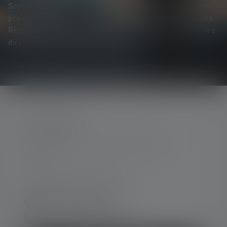
Soyez le premier à découvrir nos nouveaux produits, nos
promotions exclusives et nos jeux-concours passionnants.
Recevez toutes les informations sur l'univers de la lumière
directement dans votre boîte mail.
CONTACTER
Par téléphone ou mail (nous répondons en
anglais):
Lun-Jeu. 08:00 - 16:00 heures
Ve. 08:00 - 13:00 heures
+33 1 83 64 37 60
Formulaire de contact