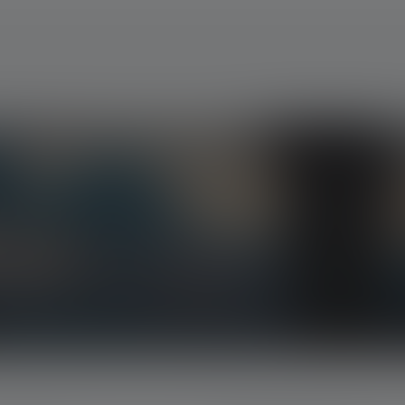
, eksklusiivisista tarjouksista ja jännittävistä
öpostiisi.