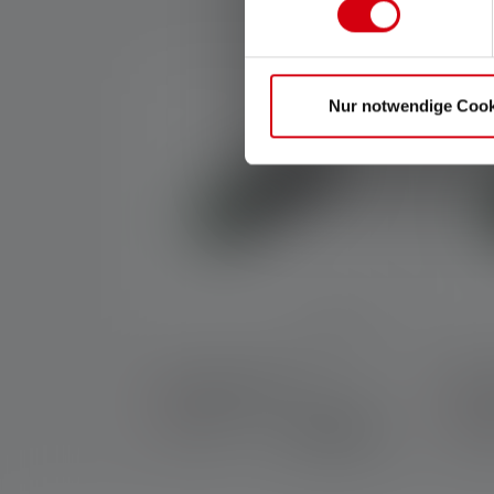
Skip product gallery
Nur notwendige Cook
Powerbank Flex3
Powe
Saatavilla taas
Ei e
36,90 €
pian
saat