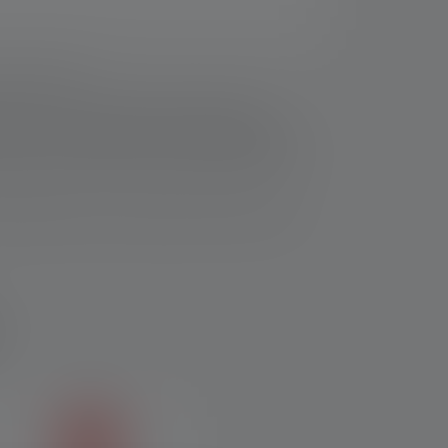
rvice/warranty/
ainittu, valovirran (lumenia/lm) ja kantaman
a (jos se on käytettävissä) voidaan käyttää useita
tetaan valkoisella valolla tai valkoisella LEDillä. Jos
adattavalla akulla varustettujen valaisimien osalta