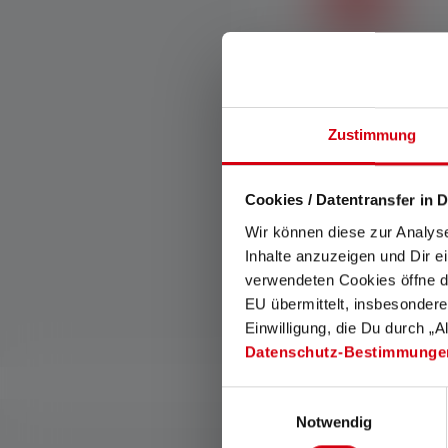
Smart Light Technology
Smart Light Technology
Zustimmung
avulla voit määrittää
valaisimen toiminnot
toiveidesi mukaan.
Cookies / Datentransfer in D
Wir können diese zur Analys
Inhalte anzuzeigen und Dir e
verwendeten Cookies öffne di
EU übermittelt, insbesondere
Einwilligung, die Du durch „A
Datenschutz-Bestimmunge
Einwilligungsauswahl
Notwendig