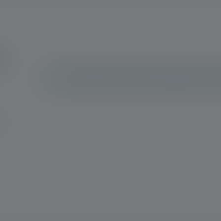
gs
Arvosteluja ei löytynyt. Mene eteenpäin ja jaa 
stä
n