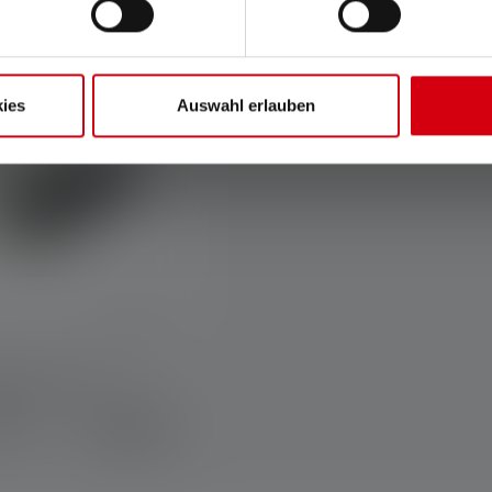
Tarvikkeet
ies
Auswahl erlauben
rbank Flex7
nää
59,90 €
avilla