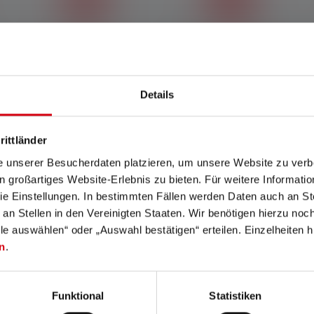
Rapid Focus
Floating Charge System
Rapid Focus -toiminnolla
Seinään kiinnitettävän
Details
taskulampun tai otsalampun
Floating Charge System -
tarkennus ja tarkennuksen
latausjärjestelmän ja sen
poisto onnistuu
magneettisen latauskaapelin
salamannopeasti ja
avulla Ledlenser-valaisimet
rittländer
ergonomisesti yhdellä
voidaan ladata langattomasti
e unserer Besucherdaten platzieren, um unsere Website zu verbe
liikkeellä.
ja ne ovat käyttövalmiita
in großartiges Website-Erlebnis zu bieten. Für weitere Informati
yhdellä liikkeellä.
e Einstellungen. In bestimmten Fällen werden Daten auch an Ste
 an Stellen in den Vereinigten Staaten. Wir benötigen hierzu no
lle auswählen“ oder „Auswahl bestätigen“ erteilen. Einzelheiten h
n
.
Funktional
Statistiken