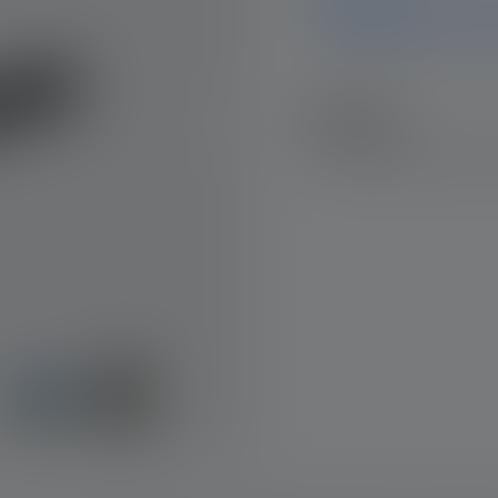
This product can be exclu
88,90 €
Hinnat sisältävät arvonl