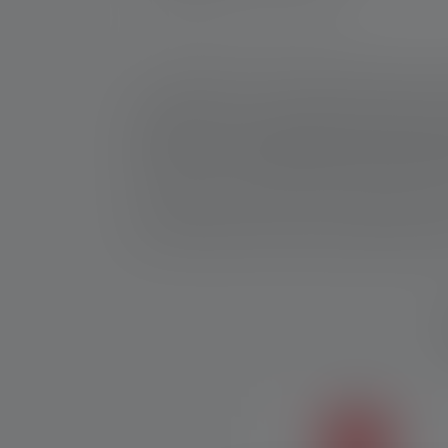
WEEE-Reg-No.: DE 20612570
*: 7 vuoden takuu vain jos rekisteröity, muuten 2 v
1: ANSI/PLATO FL 1 -standardin mukaiset mitatut arv
(metriä/m) arvot viittaavat kirkkaimpaan asetukseen j
kertoja, mutta se on käytettävissä vain lyhyen aikaa ker
valaisimessa on erilaisia energiatiloja, mittauksen p
2: Kapasiteetin laskennallinen arvo wattitunteina (Wh
tässä toimitustilassa olevaa akkua (akkuja) täysin la