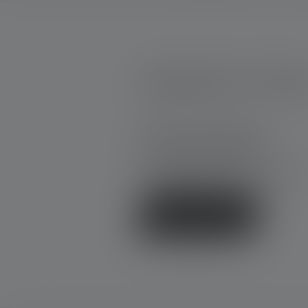
luokituksista 0 of 0 ratin
Keskimääräinen luokitus 0 5 tähdi
Anna arvosana!
Jaa kokemuksesi tuotteesta muide
asiakkaiden kanssa.
Kirjoita arvostelu