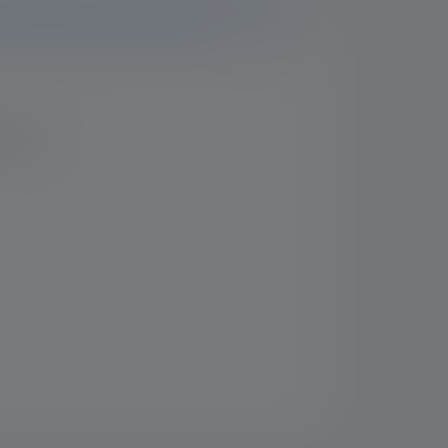
sivly bought at one of our partners.
isäveron.