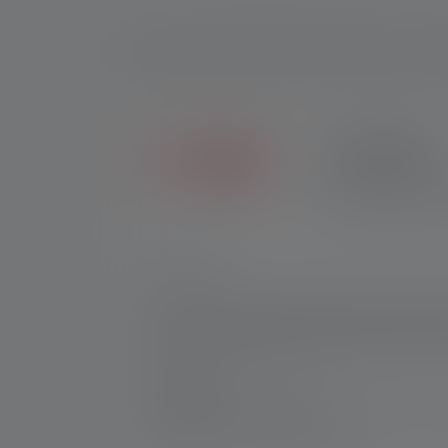
2+5 VUOTTA
Ainoastaan Ledlenser
jälleenmyyjiltä ostet
Nr:
503087
Talous kohtaa ekologian: E50R:n energiakonse
Jopa 1000 lumenia luo valonsäteet, joiden k
System -latausjärjestelmän ansiosta se on a
Valmistaja:
Ledlenser GmbH & Co. KG
Kronenstraße 5-7 | 42699 Solingen | Saksa