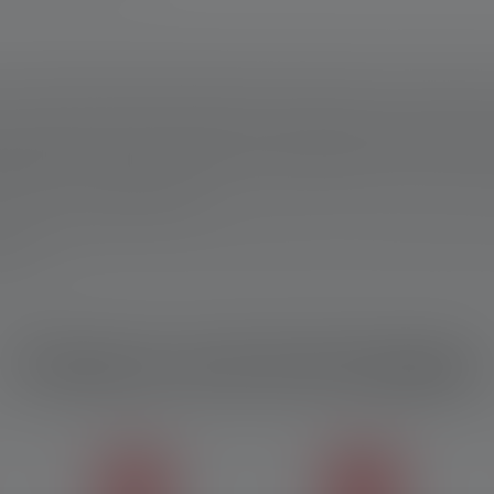
uotta. Takuuehdot nähtävissä osoitteessa https://ledlenser.com/en/infos-se
ot kyseisessä nimetyllä asetuksella. Jos mitään asetusta ei ole erikseen m
a paloaika (tuntia/h) arvot viittaavat alimpaan asetukseen. Tehostustoiminto
rallaan. Jos valaisin on varustettu värillisillä LED(eillä), mitatut arvot ilmoi
erustana on ”energiansäästötila”.
). Tämä koskee kyseisen tuotteen toimitustilassa olevaa akkua (akkuja) tai l
dattuna.
Features and technologies