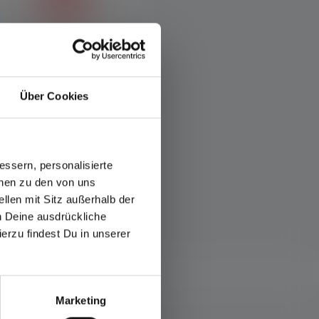
Advanced Focus System
Tarkennuksen lukitus
Advanced Focus System
Valokartion nykyinen
Über Cookies
(AFS) mahdollistaa
tarkennusaste voidaan
saumattoman siirtymisen
helposti kiinnittää.
homogeenisesta lähivalosta
terävästi fokusoituun
kaukovaloon.
ssern, personalisierte
onen zu den von uns
llen mit Sitz außerhalb der
ch Deine ausdrückliche
ierzu findest Du in unserer
Marketing