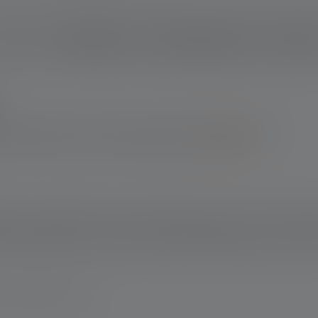
Kuvaus
Tekniset tiedot
Toimituksen laajuus
Lataukse
-verkkokaupassa: 10 vuoden takuu rekisteröinnin jälkeen. Muilta
taessa saat 7 vuoden takuun rekisteröinnin jälkeen.
*Ehtoihin
.
pti on täydellisesti suunnattu akkuihin, joten se ei ole hyväksi
antama on jopa 210 metriä, vaikka taskulamppu on vain 16,6 sent
ina toimintavalmis. Loistava, kun haluat näyttää loistavaa esimer
 www.ledlenser.com