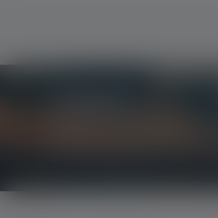
Uutiskirje
Ole ensimmäinen, joka saa tietää uusista tuotteista
kilpailuista.
Saat kaiken valaistuksen maailmasta suoraan sähk