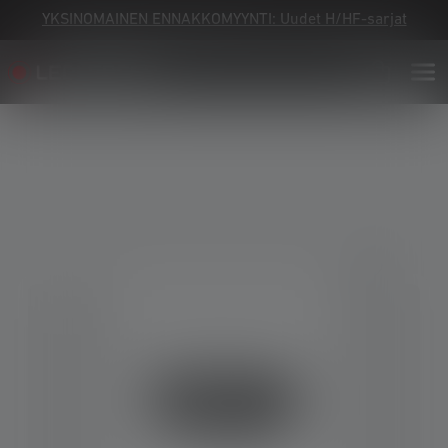
YKSINOMAINEN ENNAKKOMYYNTI: Uudet H/HF-sarjat
Skip image gallery