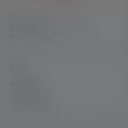
Ilmoita minulle
Nopea toimitus
Ilmainen palautus 14 päivän kuluessa
Turvallinen maksu
Kuvaus
Tekniset tiedot
Toimituksen laajuus