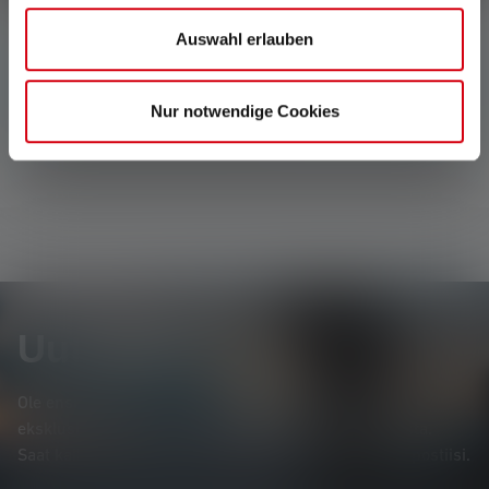
Auswahl erlauben
Arvosteluja ei löytynyt. Mene eteenpäin ja jaa
havaintosi muiden kanssa.
Nur notwendige Cookies
Uutiskirje
Ole ensimmäinen, joka saa tietää uusista tuotteista,
eksklusiivisista tarjouksista ja jännittävistä kilpailuista.
Saat kaiken valaistuksen maailmasta suoraan sähköpostiisi.