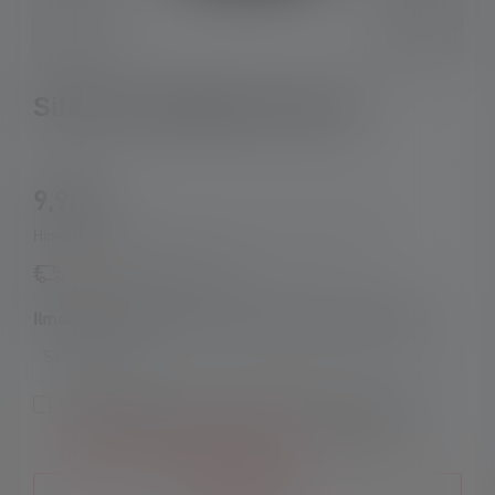
Silicone Headband Type A
9,90 €
Hinnat sisältävät arvonlisäveron, ilman toimituskuluja
Saatavilla taas pian
Ilmoita minulle heti, kun tuote on jälleen varastossa.
Sähköpostisi
Lähettämällä tämän lomakkeen hyväksyn ehdot.
Allgemeinen Geschäftsbedingungen
sowie die
Datenschutzbestimmungen
.