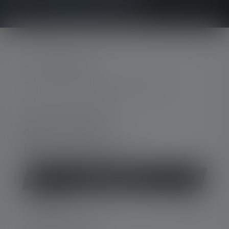
OTA YHTEYTTÄ
Tukea ja neuvontaa seuraavissa asioissa:
Ma-To. 08:00 - 16:00 Kello
Pe. 08:00 - 13:00 Kello
+49 212 5948 0
Yhteydenottolomake
Peruuta sopimus
PALVELU
OIKEUDELLINEN